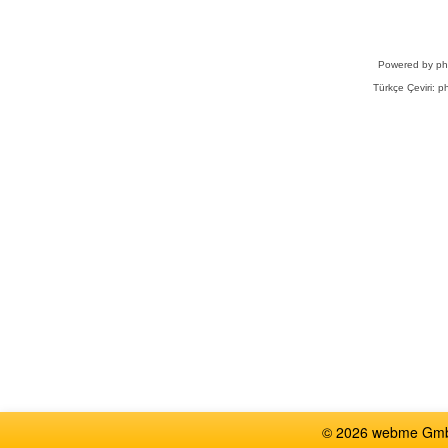
Powered by
p
Türkçe Çeviri:
ph
© 2026 webme GmbH,