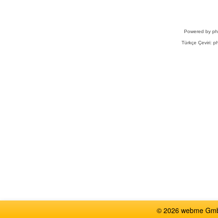
Powered by
p
Türkçe Çeviri:
ph
© 2026 webme GmbH,