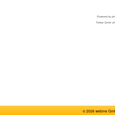
Powered by
p
Türkçe Çeviri:
ph
© 2026 webme GmbH,