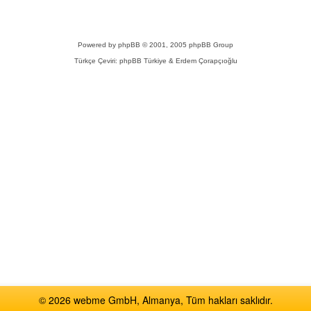
Powered by
phpBB
© 2001, 2005 phpBB Group
Türkçe Çeviri:
phpBB Türkiye
& Erdem Çorapçıoğlu
© 2026 webme GmbH, Almanya, Tüm hakları saklıdır.