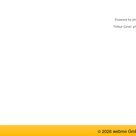
Powered by
p
Türkçe Çeviri:
ph
© 2026 webme GmbH,