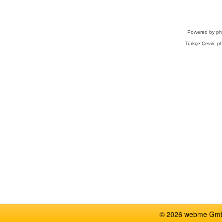
Powered by
p
Türkçe Çeviri:
ph
© 2026 webme GmbH,