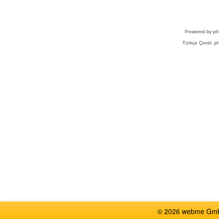
Powered by
p
Türkçe Çeviri:
ph
© 2026 webme GmbH,