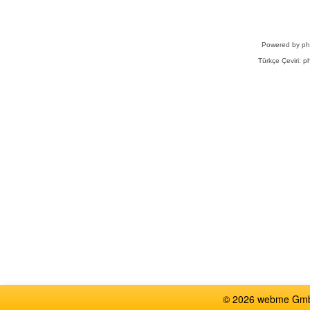
Powered by
p
Türkçe Çeviri:
ph
© 2026 webme GmbH,