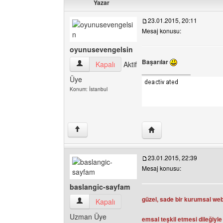
Yazar
23.01.2015, 20:11
Mesaj konusu:
oyunusevengelsin
Başarılar
oyunusevengelsin Kullanıcının profilini görüntül
Kapalı
Aktif
______________
Üye
Konum: İstanbul
Yazarın web sitesini ziy
↑
23.01.2015, 22:39
Mesaj konusu:
baslangic-sayfam
güzel, sade bir kurumsal web
baslangic-sayfam Kullanıcının profilini görüntül
Kapalı
Uzman Üye
emsal teşkil etmesi dileğiyl