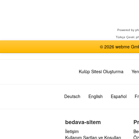
Bir
Forum
Seçin
Powered by
p
Türkçe Çeviri:
ph
© 2026 webme GmbH,
Kulüp Sitesi Oluşturma
Yen
Deutsch
English
Español
Fr
bedava-sitem
P
İletişim
Be
Kullanım Şartları ve Koşulları
Öz