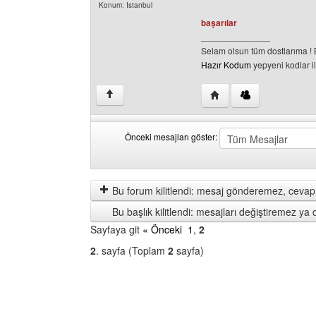
Konum: Istanbul
başarılar
______________
Selam olsun tüm dostlarıma ! B
Hazır Kodum
yepyeni kodlar il
Yazarın web sitesini ziy
↑
Önceki mesajları göster:
Önceki
Order
mesajları
by
göster
Bu forum kilitlendi: mesaj gönderemez, cevap 
Bu başlık kilitlendi: mesajları değiştiremez y
Sayfaya git
« Önceki
1
,
2
2
. sayfa (Toplam
2
sayfa)