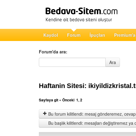
Kaydol
Forum
İpuçları
Premium'a
Forum'da ara:
Forum'da ara
Ara
Haftanin Sitesi: ikiyildizkristal.
Sayfaya git
« Önceki
1
,
2
Bu forum kilitlendi: mesaj gönderemez, cevap 
Bu başlık kilitlendi: mesajları değiştiremez y