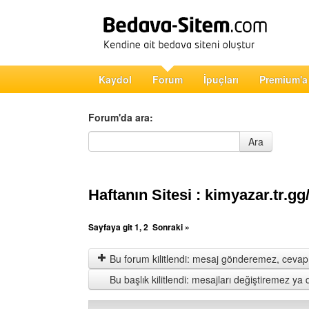
Kaydol
Forum
İpuçları
Premium'a
Forum'da ara:
Forum'da ara
Ara
Haftanın Sitesi : kimyazar.tr.gg
Sayfaya git
1
,
2
Sonraki »
Bu forum kilitlendi: mesaj gönderemez, cevap 
Bu başlık kilitlendi: mesajları değiştiremez y