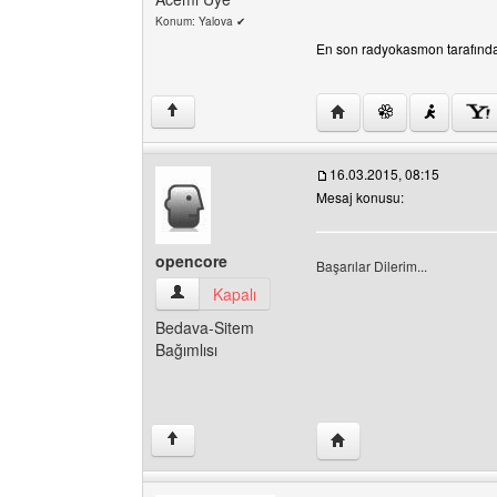
Konum: Yalova ✔
En son radyokasmon tarafından 
Yazarın web sitesini zi
↑
16.03.2015, 08:15
Mesaj konusu:
opencore
Başarılar Dilerim...
opencore Kullanıcının profilini görüntüle
Kapalı
Bedava-Sitem
Bağımlısı
Yazarın web sitesini ziy
↑