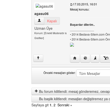
17.03.2015, 16:01
Mesaj konusu:
agasu06
agasu06 Kullanıcının profilini görüntüle
Kapalı
Başarılar dilerim..
Uzman Üye
______________
Konum: [Emekli Moderatör &
• 2014 Bedava-Sitem.com Örne
Grafiker]
• 2014 Bedava-Sitem.com Örne
Yazarın web sitesini ziy
↑
Önceki mesajları göster:
Önceki
Order
mesajları
by
göster
Bu forum kilitlendi: mesaj gönderemez, cevap 
Bu başlık kilitlendi: mesajları değiştiremez y
Sayfaya git
1
,
2
Sonraki »