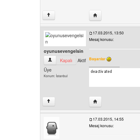
Yazarın web sitesini ziya
↑
17.03.2015, 13:50
Mesaj konusu:
oyunusevengelsin
Başarılar
oyunusevengelsin Kullanıcının profilini görüntül
Kapalı
Aktif
______________
Üye
Konum: İstanbul
Yazarın web sitesini ziy
↑
17.03.2015, 14:55
Mesaj konusu: