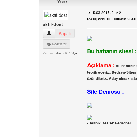
Yazar
15.03.2015, 21:42
Mesaj konusu: Haftanın Sitesi :
aktif-dost
aktif-dost Kullanıcının profilini görüntüle
Kapalı
Moderatör
Bu haftanın sitesi :
Konum: İstanbul/Türkiye
Açıklama :
Bu haftanın s
tebrik ederiz.. Bedava-Sitem 
özür dileriz.. Aday olmak iste
Site Demosu :
______________
- Teknik Destek Personeli