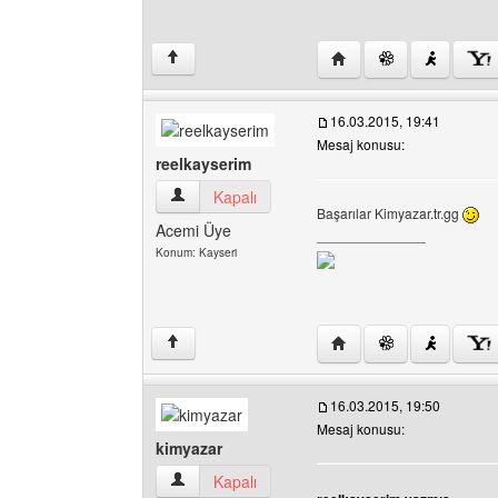
Yazarın web sitesini ziy
↑
16.03.2015, 19:41
Mesaj konusu:
reelkayserim
reelkayserim Kullanıcının profilini görüntüle
Kapalı
Başarılar Kimyazar.tr.gg
Acemi Üye
______________
Konum: Kayseri
Yazarın web sitesini ziy
↑
16.03.2015, 19:50
Mesaj konusu:
kimyazar
kimyazar Kullanıcının profilini görüntüle
Kapalı