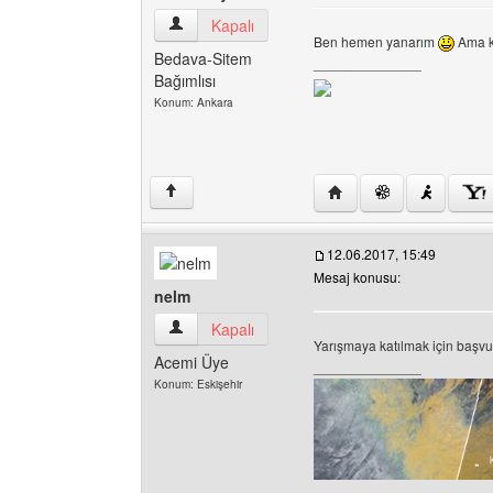
teknolanya Kullanıcının profilini görüntüle
Kapalı
Ben hemen yanarım
Ama k
Bedava-Sitem
______________
Bağımlısı
Konum: Ankara
Yazarın web sitesini ziy
↑
12.06.2017, 15:49
Mesaj konusu:
nelm
nelm Kullanıcının profilini görüntüle
Kapalı
Yarışmaya katılmak için başvur
Acemi Üye
______________
Konum: Eskişehir