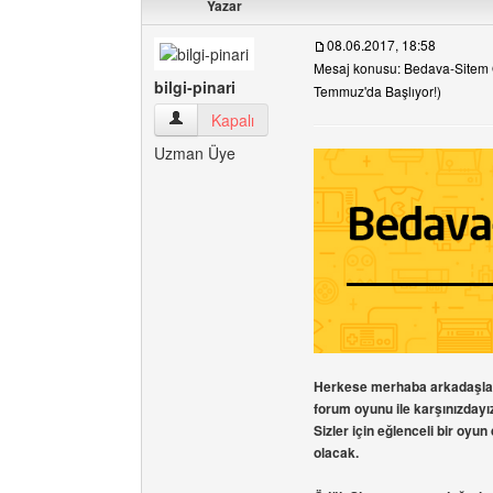
Yazar
08.06.2017, 18:58
Mesaj konusu: Bedava-Sitem 
bilgi-pinari
Temmuz'da Başlıyor!)
bilgi-pinari Kullanıcının profilini görüntüle
Kapalı
Uzman Üye
Herkese merhaba arkadaşlar.
forum oyunu ile karşınızdayı
Sizler için eğlenceli bir oy
olacak.