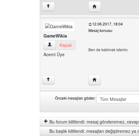
Yazarın web sitesini ziy
↑
12.06.2017, 18:04
Mesaj konusu:
GameWikia
GameWikia Kullanıcının profilini görüntüle
Kapalı
Ben de katılmak isterim.
Acemi Üye
Yazarın web sitesini zi
↑
Önceki mesajları göster:
Önceki
Order
mesajları
by
göster
Bu forum kilitlendi: mesaj gönderemez, cevap 
Bu başlık kilitlendi: mesajları değiştiremez y