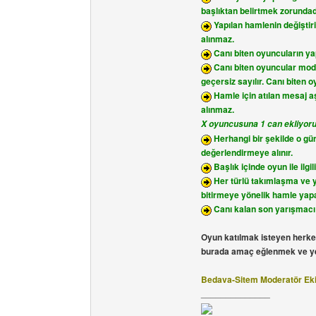
başlıktan belirtmek zorundad
Yapılan hamlenin değişti
alınmaz.
Canı biten oyuncuların yap
Canı biten oyuncular modl
geçersiz sayılır. Canı biten
Hamle için atılan mesaj aş
alınmaz.
X oyuncusuna 1 can ekliyoru
Herhangi bir şekilde o gü
değerlendirmeye alınır.
Başlık içinde oyun ile ilgi
Her türlü takımlaşma ve y
bitirmeye yönelik hamle yapab
Canı kalan son yarışmacı
Oyun katılmak isteyen herkes
burada amaç eğlenmek ve yeni
Bedava-Sitem Moderatör Eki
______________