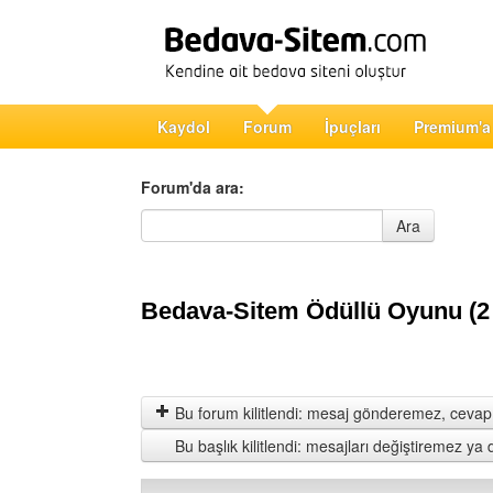
Kaydol
Forum
İpuçları
Premium'a
Forum'da ara:
Forum'da ara
Ara
Bedava-Sitem Ödüllü Oyunu (2
Bu forum kilitlendi: mesaj gönderemez, cevap 
Bu başlık kilitlendi: mesajları değiştiremez y