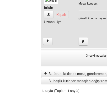
Mesaj konusu:
brisin
brisin Kullanıcının profilini görüntüle
Kapalı
güzel bir tema başarıl
Uzman Üye
Yazarın web sitesi
↑
Önceki mesajlar
Önceki
Order
mesajları
by
göster
Bu forum kilitlendi: mesaj gönderemez,
Bu başlık kilitlendi: mesajları değişti
1
. sayfa (Toplam
1
sayfa)