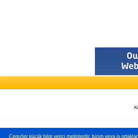
Bir
Forum
Seçin
K
Deutsch
Çerezler küçük bilgi verici metinlerdir, bizim veya iş ortakla