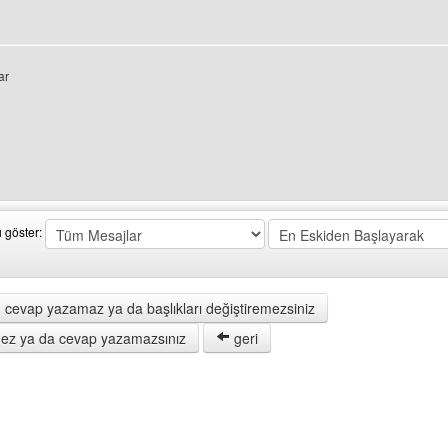
ar
ni ziyaret et: brisin
ı göster:
 cevap yazamaz ya da başlıkları değiştiremezsiniz
remez ya da cevap yazamazsınız
geri