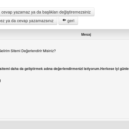
 cevap yazamaz ya da başlıkları değiştiremezsiniz
remez ya da cevap yazamazsınız
geri
Mesaj
elirim Sitemi Değerlendirir Misiniz?
itemi daha da geliştirmek adına değerlendirmenizi istiyorum.Herkese iyi günler
üle
g
ni ziyaret et: kriptogelirim