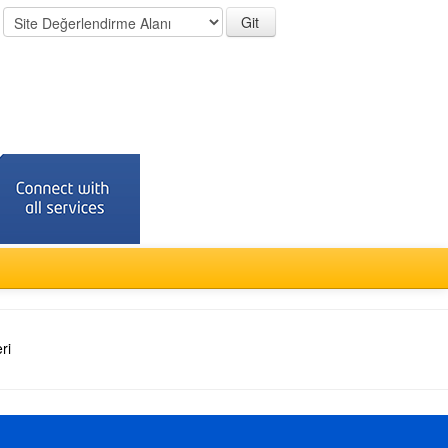
:
ri
Türkçe