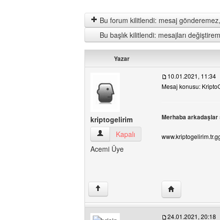
Bu forum kilitlendi: mesaj gönderemez,
Bu başlık kilitlendi: mesajları değişti
Yazar
10.01.2021, 11:34
Mesaj konusu: KriptoG
Merhaba arkadaşlar s
kriptogelirim
kriptogelirim Kullanıcının profilini görünt
Kapalı
www.kriptogelirim.tr.g
Acemi Üye
Yazarın web sitesi
↑
24.01.2021, 20:18