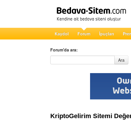
Kaydol
Forum
İpuçları
Pre
Forum'da ara:
Forum'da ara
Ara
KriptoGelirim Sitemi Değer