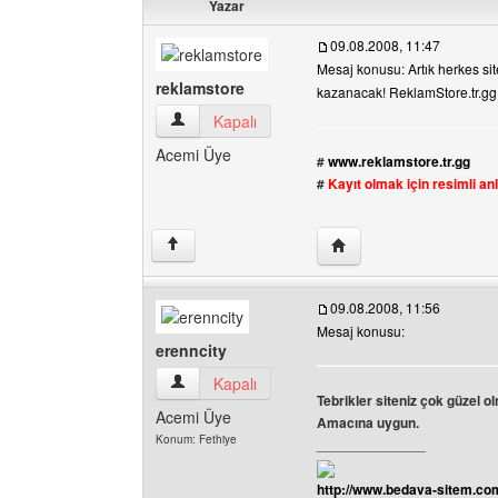
Yazar
09.08.2008, 11:47
Mesaj konusu: Artık herkes si
reklamstore
kazanacak! ReklamStore.tr.gg
reklamstore Kullanıcının profilini görüntüle
Kapalı
Acemi Üye
#
www.reklamstore.tr.gg
#
Kayıt olmak için resimli anl
Yazarın web sitesini ziy
↑
09.08.2008, 11:56
Mesaj konusu:
erenncity
erenncity Kullanıcının profilini görüntüle
Kapalı
Tebrikler siteniz çok güzel ol
Acemi Üye
Amacına uygun.
Konum: Fethiye
______________
http://www.bedava-sitem.c