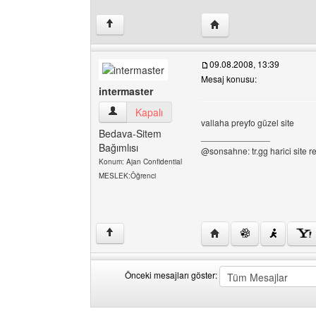
Yazarın web sitesini ziya
↑
09.08.2008, 13:39
Mesaj konusu:
intermaster
intermaster Kullanıcının profilini görüntüle
Kapalı
vallaha preyfo güzel site
Bedava-Sitem
______________
Bağımlısı
@sonsahne: tr.gg harici site re
Konum: Ajan Confidential
MESLEK:Öğrenci
Yazarın web sitesini ziy
↑
Önceki mesajları göster:
Önceki
Order
mesajları
by