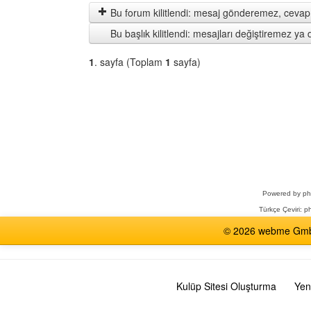
göster
Bu forum kilitlendi: mesaj gönderemez, cevap 
Bu başlık kilitlendi: mesajları değiştiremez y
1
. sayfa (Toplam
1
sayfa)
Bir
Forum
Seçin
Powered by
p
Türkçe Çeviri:
ph
© 2026 webme GmbH,
Kulüp Sitesi Oluşturma
Yen