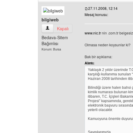
27.11.2008, 12:14
Mesaj konusu:
bilgiweb
bilgiweb Kullanıcının profilini görüntüle
Kapalı
www.nic.tr
nin .com.tr belgesi
Bedava-Sitem
Bağımlısı
Olmasa neden koysunlar ki?
Konum: Bursa
Bak bir açıklama:
Alıntı:
Yaklaşık 2 yıldır üzerinde T.
karşılığı kullanıma sunulan “
Haziran 2008 tarihinden itib
Bilindiği üzere halen bahsi 
kimlik numarası bulunan kiml
itibaren, T.C. İçişleri Baka
Projesi” kapsamında, gerekli 
elektronik başvuru sırasında
yeterli olacaktır.
Kamuoyuna önemle duyurul
Saygılarımızla,