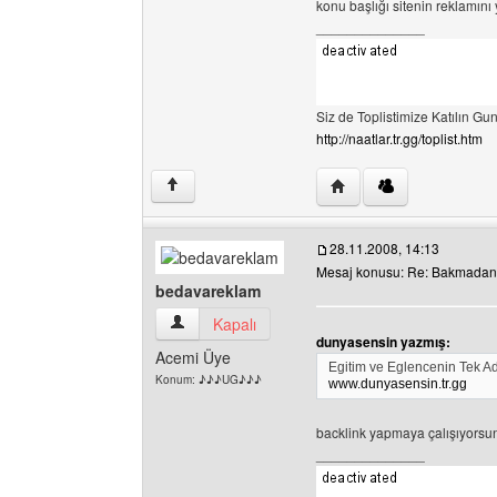
konu başlığı sitenin reklamını
______________
Siz de Toplistimize Katılın Gunl
http://naatlar.tr.gg/toplist.htm
Yazarın web sitesini ziya
↑
28.11.2008, 14:13
Mesaj konusu: Re: Bakmada
bedavareklam
bedavareklam Kullanıcının profilini görüntüle
Kapalı
dunyasensin yazmış:
Acemi Üye
Egitim ve Eglencenin Tek Ad
Konum: ♪♪♪UG♪♪♪
www.dunyasensin.tr.gg
backlink yapmaya çalışıyorsu
______________