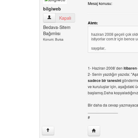
Mesaj konusu:
bilgiweb
bilgiweb Kullanıcının profilini görüntüle
Kapalı
Alıntı:
Bedava-Sitem
Bağımlısı
haziran 2008 geçeli çok oldu
istiyorlar com.tr için bence
Konum: Bursa
saygılar..
1- Haziran 2008`den
itibaren
2- Senin yazdığın yazıda: "Aş
sadece bir tanesini
göndermeni
ve kuruluşlar için, aşağıdaki
başlamış.Daha kopyaladığınız
Bir daha da cevap yazmayaca
______________
#
Yazarın web sitesini ziya
↑