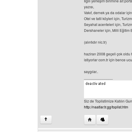
İlgili yerleşim birimine ait po
yazısı,
Vakıf, dernek ya da odalar içi
Otel ve tatil köyleri için, Tur
Seyahat acenteleri için, Turiz
Dershaneler için, Milli Eğitim 
(alıntıdır nic.tr)
haziran 2008 geçeli çok oldu h
istiyorlar com.tr için bence u
saygılar..
______________
Siz de Toplistimize Katılın Gunl
http://naatlar.tr.gg/toplist.htm
Yazarın web sitesini ziya
↑