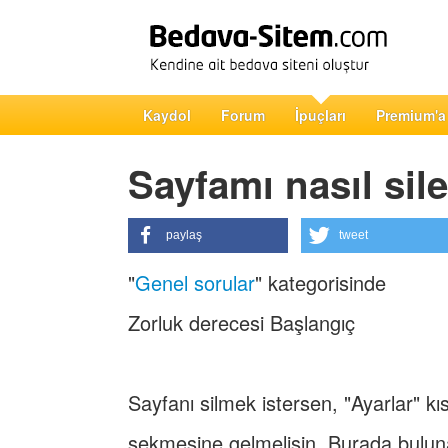
Kaydol
Forum
İpuçları
Premium'a
Sayfamı nasıl sile
paylaş
tweet
"
Genel sorular
" kategorisinde
Zorluk derecesi Başlangıç
Sayfanı silmek istersen, "Ayarlar" k
sekmesine gelmelisin. Burada buluna