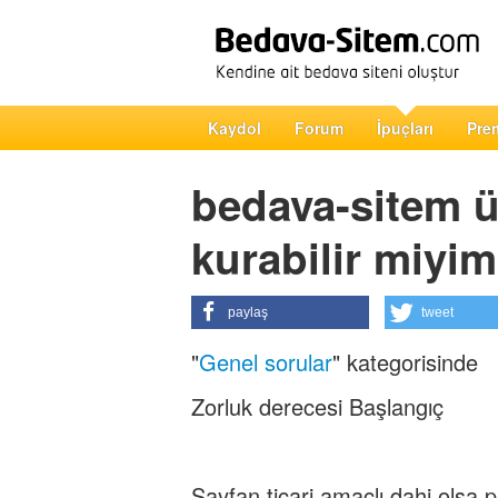
Kaydol
Forum
İpuçları
Pre
bedava-sitem üz
kurabilir miyi
paylaş
tweet
"
Genel sorular
" kategorisinde
Zorluk derecesi Başlangıç
Sayfan ticari amaçlı dahi olsa