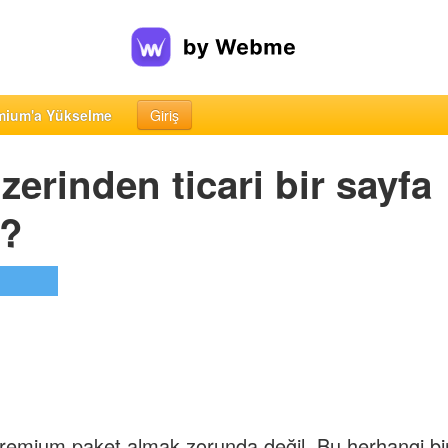
mium'a Yükselme
Giriş
erinden ticari bir sayfa
m?
 premium paket almak zorunda değil. Bu herhangi bi