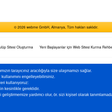
© 2026 webme GmbH, Almanya, Tüm hakları saklıdır.
ulüp Sitesi Oluşturma
Yeni Başlayanlar için Web Sitesi Kurma Rehbe
English
Español
Français
Italiano
Polski
Русский
rımızın tarayıcınız aracılığıyla size ulaşmamızı sağlar.
 kullanımını engelleyebilirsiniz.
ri kullanıyoruz:
Premium Paketler
Yardım
n kesinlikle gereklidir.
i geliştirmemize yardımcı olur, ör. sizi kişisel olarak tanımlama
Bedava web sitesi
Örnek Sayfalar
rı
Özel
Forum
Başlangıç
Destek