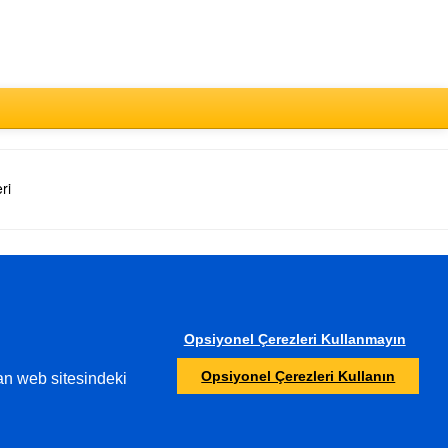
ri
Türkçe
Opsiyonel Çerezleri Kullanmayın
Diğer
Opsiyonel Çerezleri Kullanın
dan web sitesindeki
Gençleri Koruma
Yetkili Mahkeme
Şikayet