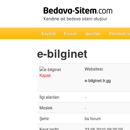
Kaydol
Forum
İpuçları
Premium'a
e-bilginet
Websitesi:
Kapalı
e-bilginet.tr.gg
İlgi alanları
-
Meslek
-
Şehir
bs forum
Kayıt tarihi
23.06.2010 09:35:05