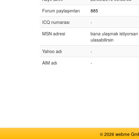
Forum paylaşımları
885
ICQ numarası
-
MSN adresi
bana ulaşmak istiyorsan 
ulasabilirsin
Yahoo adı
-
AIM adı
-
© 2026 webme GmbH,