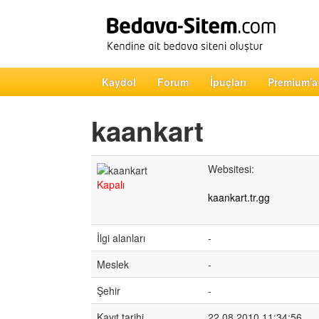
Kaydol
Forum
İpuçları
Premium'a
kaankart
Websitesi:
Kapalı
kaankart.tr.gg
İlgi alanları
-
Meslek
-
Şehir
-
Kayıt tarihi
22.08.2010 11:34:56