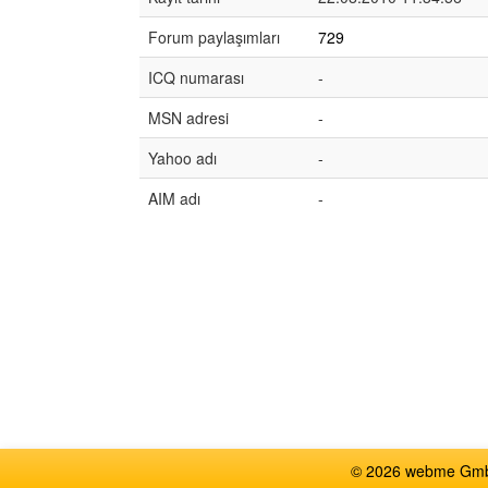
Forum paylaşımları
729
ICQ numarası
-
MSN adresi
-
Yahoo adı
-
AIM adı
-
© 2026 webme GmbH,