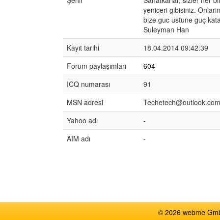
Şehir
Sanatkarlar, sizler her bir
yeniceri gibisiniz. Onlarin
bize guc ustune guç kata
Suleyman Han
Kayıt tarihi
18.04.2014 09:42:39
Forum paylaşımları
604
ICQ numarası
91
MSN adresi
Techetech@outlook.co
Yahoo adı
-
AIM adı
-
© 2026 webme GmbH,