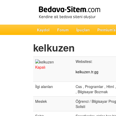
Kaydol
Forum
İpuçları
Premium'a
kelkuzen
Websitesi:
Kapalı
kelkuzen.tr.gg
İlgi alanları
Css , Programlar , Html , 
, Bilgisayar Bozmak
Meslek
Öğrenci / Bilgisayar Pro
Solisti