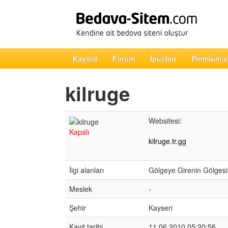
Kaydol
Forum
İpuçları
Premium'a
kilruge
Websitesi:
Kapalı
kilruge.tr.gg
İlgi alanları
Gölgeye Girenin Gölgesi
Meslek
-
Şehir
Kayseri
Kayıt tarihi
11.06.2010 05:20:56