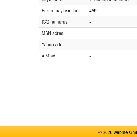
Forum paylaşımları
459
ICQ numarası
-
MSN adresi
-
Yahoo adı
-
AIM adı
-
© 2026 webme GmbH,