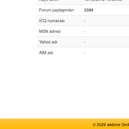
Forum paylaşımları
3399
ICQ numarası
-
MSN adresi
-
Yahoo adı
-
AIM adı
-
© 2026 webme GmbH,