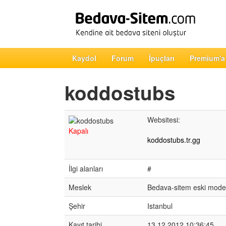
Kaydol
Forum
İpuçları
Premium'a
koddostubs
Websitesi:
Kapalı
koddostubs.tr.gg
İlgi alanları
#
Meslek
Bedava-sitem eski mode
Şehir
Istanbul
Kayıt tarihi
13.12.2012 10:36:45