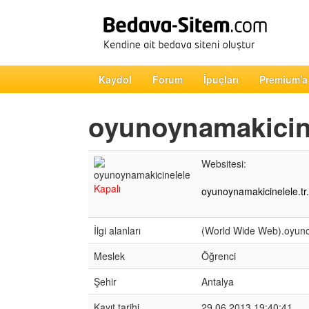
Kaydol
Forum
İpuçları
Premium'a
oyunoynamakicin
Websitesi:
Kapalı
oyunoynamakicinelele.tr
İlgi alanları
(World Wide Web).oyun
Meslek
Öğrenci
Şehir
Antalya
Kayıt tarihi
29.06.2013 19:40:41