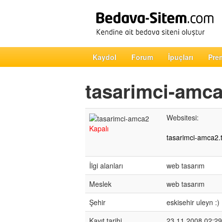
Kaydol
Forum
İpuçları
Pre
tasarimci-amc
Websitesi:
Kapalı
tasarimci-amca2.t
İlgi alanları
web tasarım
Meslek
web tasarım
Şehir
eskisehir uleyn :)
Kayıt tarihi
23.11.2008 02:29