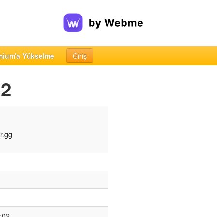
mium'a Yükselme
Giriş
a2
r.gg
:02