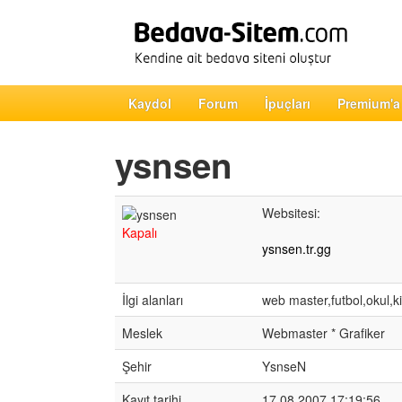
Kaydol
Forum
İpuçları
Premium'a
ysnsen
Websitesi:
Kapalı
ysnsen.tr.gg
İlgi alanları
web master,futbol,okul,k
Meslek
Webmaster * Grafiker
Şehir
YsnseN
Kayıt tarihi
17.08.2007 17:19:56