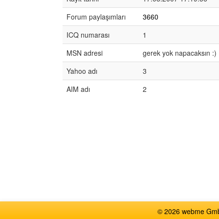
Forum paylaşımları
3660
ICQ numarası
1
MSN adresi
gerek yok napacaksın :)
Yahoo adı
3
AIM adı
2
© 2026 webme GmbH,