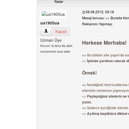
Yazar
08.08.2012, 09:18
Mesaj konusu: => Burada Kend
ua1905ua
Reklamını Yapmayı
ua1905ua Kullanıcının profilini görüntüle
Kapalı
Uzman Üye
Herkese Merhaba!
Konum: la ilaha illa allah
muhammed rasul allah
=>
Bu bölüm site yapın'da sor
=>
İşimize yardmıcı olacak di
Örnek!
=>
İstediğiniz html kodlarına 
sitenizin reklamını yapmayını
=>
Paylaştığınız sitelerin ne
yazın.
=>
Sadece içeriğinde sitenin 
=>
Açılmış başlıklara dikkat