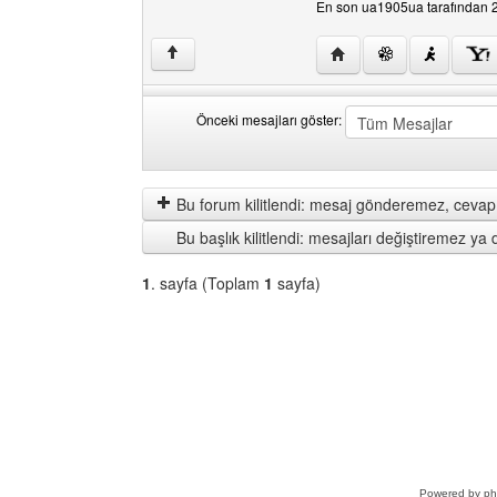
En son ua1905ua tarafından 28.
Yazarın web sitesini zi
↑
Önceki mesajları göster:
Önceki
Order
mesajları
by
göster
Bu forum kilitlendi: mesaj gönderemez, cevap 
Bu başlık kilitlendi: mesajları değiştiremez y
1
. sayfa (Toplam
1
sayfa)
Bir
Forum
Seçin
Powered by
p