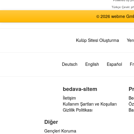
Powered by
p
Türkçe Çeviri:
ph
© 2026 webme GmbH,
Kulüp Sitesi Oluşturma
Yen
Deutsch
English
Español
Fr
bedava-sitem
P
İletişim
Be
Kullanım Şartları ve Koşulları
Öz
Gizlilik Politikası
Ba
Diğer
Gençleri Koruma