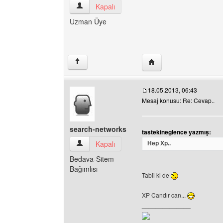
tastekineglence Kullanıcının profilini görüntüle
Kapalı
Uzman Üye
Yazarın web sitesini ziy
↑
18.05.2013, 06:43
Mesaj konusu: Re: Cevap..
search-networks
tastekineglence yazmış:
search-networks Kullanıcının profilini görüntüle
Kapalı
Hep Xp..
Bedava-Sitem
Bağımlısı
Tabii ki de
XP Candır can...
______________