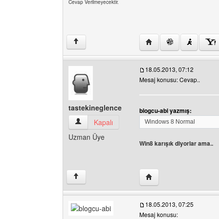
Cevap Verilmeyecektir.
Yazarın web sitesini ziy
↑
18.05.2013, 07:12
Mesaj konusu: Cevap..
tastekineglence
blogcu-abi yazmış:
tastekineglence Kullanıcının profilini görüntüle
Kapalı
Windows 8 Normal
Uzman Üye
Win8 karışık diyorlar ama..
Yazarın web sitesini ziy
↑
18.05.2013, 07:25
Mesaj konusu: