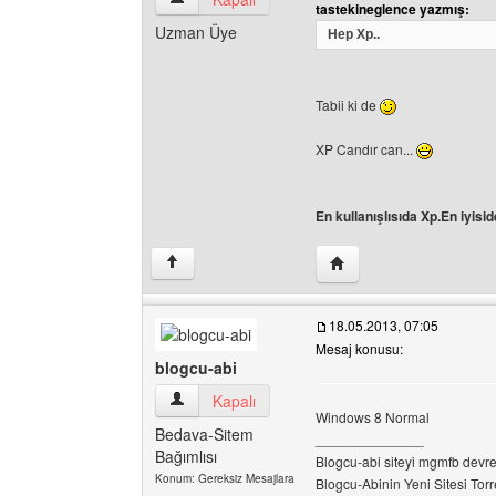
tastekineglence yazmış:
Uzman Üye
Hep Xp..
Tabii ki de
XP Candır can...
En kullanışlısıda Xp.En iyisid
Yazarın web sitesini ziy
↑
18.05.2013, 07:05
Mesaj konusu:
blogcu-abi
blogcu-abi Kullanıcının profilini görüntüle
Kapalı
Windows 8 Normal
Bedava-Sitem
______________
Bağımlısı
Blogcu-abi siteyi mgmfb devret
Konum: Gereksiz Mesajlara
Blogcu-Abinin Yeni Sitesi Torre