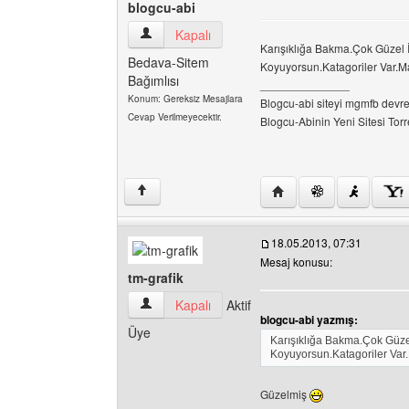
blogcu-abi
blogcu-abi Kullanıcının profilini görüntüle
Kapalı
Karışıklığa Bakma.Çok Güzel 
Bedava-Sitem
Koyuyorsun.Katagoriler Var.M
Bağımlısı
______________
Konum: Gereksiz Mesajlara
Blogcu-abi siteyi mgmfb devret
Cevap Verilmeyecektir.
Blogcu-Abinin Yeni Sitesi Torre
Yazarın web sitesini ziy
↑
18.05.2013, 07:31
Mesaj konusu:
tm-grafik
tm-grafik Kullanıcının profilini görüntüle
Kapalı
Aktif
blogcu-abi yazmış:
Üye
Karışıklığa Bakma.Çok Güze
Koyuyorsun.Katagoriler Var
Güzelmiş