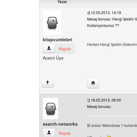
Yazar
12.05.2013, 14:19
Mesaj konusu: Hangi İşletim S
Kullanıyorsunuz ??
kitapcumleleri
Herkes Hangi İşletim Sistemini
kitapcumleleri Kullanıcının profilini görüntüle
Kapalı
Acemi Üye
Yazarın web sitesini ziya
↑
18.05.2013, 06:05
Mesaj konusu:
search-networks
Bi aralar Wwindows 7 kulland
search-networks Kullanıcının profilini görüntüle
Kapalı