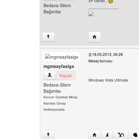
XP candır...
Bedava-Sitem
______________
Bağımlısı
Yazarın web sitesini ziy
↑
18.05.2013, 06:28
Mesaj konusu:
mgmsayfasigs
mgmsayfasigs Kullanıcının profilini görüntüle
Kapalı
Windows Vista Ultimate
Bedava-Sitem
Bağımlısı
Konum: Gereksiz Mesaj
Atanlara Cevap
Verilmeyecektir.
Yazarın web sitesini zi
↑