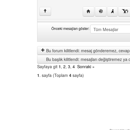
Yazarın web sitesini ziy
↑
Önceki mesajları göster:
Önceki
Order
mesajları
by
göster
Bu forum kilitlendi: mesaj gönderemez, cevap 
Bu başlık kilitlendi: mesajları değiştiremez y
Sayfaya git
1
,
2
,
3
,
4
Sonraki »
1
. sayfa (Toplam
4
sayfa)
Bir
Forum
Seçin