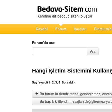
Kaydol
Forum
İpuçları
Premium'a
Forum'da ara:
Forum'da ara
Ara
Hangi İşletim Sistemini Kullan
Sayfaya git
1
,
2
,
3
,
4
Sonraki »
Bu forum kilitlendi: mesaj gönderemez, cevap 
Bu başlık kilitlendi: mesajları değiştiremez y