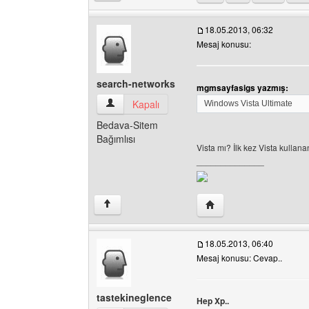
18.05.2013, 06:32
Mesaj konusu:
search-networks
mgmsayfasigs yazmış:
search-networks Kullanıcının profilini görüntüle
Kapalı
Windows Vista Ultimate
Bedava-Sitem
Bağımlısı
Vista mı? İlk kez Vista kullan
______________
Yazarın web sitesini ziy
↑
18.05.2013, 06:40
Mesaj konusu: Cevap..
tastekineglence
Hep Xp..