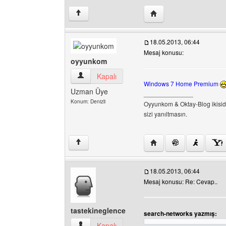
Yazarın web sitesini ziy
↑
18.05.2013, 06:44
Mesaj konusu:
oyyunkom
oyyunkom Kullanıcının profilini görüntüle
Kapalı
Windows 7 Home Premium
Uzman Üye
______________
Konum: Denizli
Oyyunkom & Oktay-Blog ikisid
sizi yanıltmasın.
Yazarın web sitesini zi
↑
18.05.2013, 06:44
Mesaj konusu: Re: Cevap..
tastekineglence
search-networks yazmış:
tastekineglence Kullanıcının profilini görüntüle
Kapalı