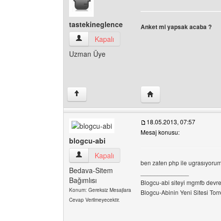
tastekineglence
Anket mi yapsak acaba ?
tastekineglence Kullanıcının profilini görüntüle
Kapalı
Uzman Üye
Yazarın web sitesini ziy
↑
18.05.2013, 07:57
Mesaj konusu:
blogcu-abi
blogcu-abi Kullanıcının profilini görüntüle
Kapalı
ben zaten php ile ugrasıyorum
Bedava-Sitem
______________
Bağımlısı
Blogcu-abi siteyi mgmfb devret
Konum: Gereksiz Mesajlara
Blogcu-Abinin Yeni Sitesi Torre
Cevap Verilmeyecektir.