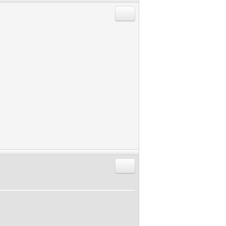
Alıntıyla Cevap Gönder
Alıntıyla Cevap Gönder