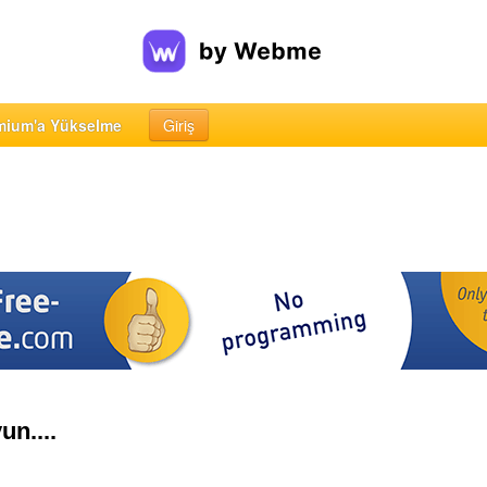
mium'a Yükselme
Giriş
un....