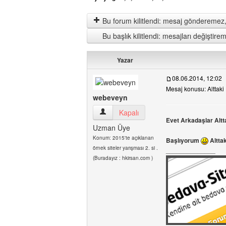
Bu forum kilitlendi: mesaj gönderemez,
Bu başlık kilitlendi: mesajları değişti
Yazar
08.06.2014, 12:02
Mesaj konusu: Alttaki 
webeveyn
webeveyn Kullanıcının profilini görüntüle
Kapalı
Evet Arkadaşlar Altt
Uzman Üye
Konum: 2015'te açıklanan
Başlıyorum
Altta
örnek siteler yarışması 2. si .
______________
(Buradayız : hkirsan.com )