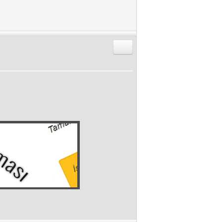
Alıntıyla Cevap Gönder