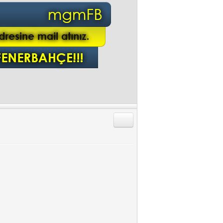
Alıntıyla Cevap Gönder