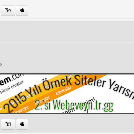
ini ziyaret et: agasu06
06
ini ziyaret et: webeveyn