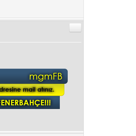
Alıntıyla Cevap Gönder