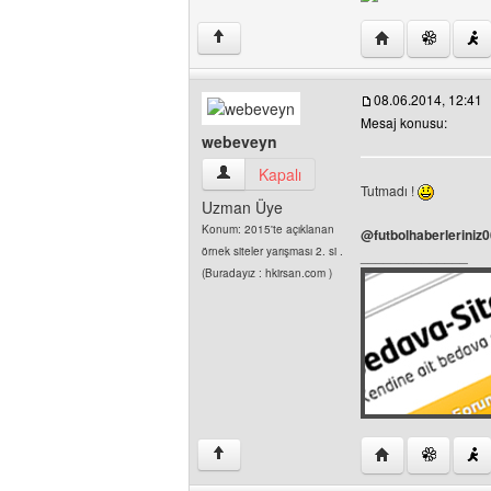
Yazarın web sites
↑
08.06.2014, 12:41
Mesaj konusu:
webeveyn
webeveyn Kullanıcının profilini görüntüle
Kapalı
Tutmadı !
Uzman Üye
Konum: 2015'te açıklanan
@futbolhaberleriniz
örnek siteler yarışması 2. si .
______________
(Buradayız : hkirsan.com )
Yazarın web sites
↑