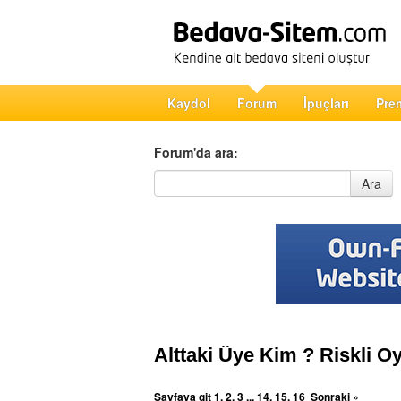
Kaydol
Forum
İpuçları
Pre
Forum'da ara:
Forum'da ara
Ara
Alttaki Üye Kim ? Riskli Oy
Sayfaya git
1
,
2
,
3
...
14
,
15
,
16
Sonraki »