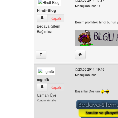
23.06.2014, 17:17
Mesaj konusu: :D
Hindi-Blog
Hindi-Blog Kullanıcının profilini görüntüle
Kapalı
Benim profildeki hindi bunun 
Bedava-Sitem
______________
Bağımlısı
Yazarın web sitesini ziya
↑
23.06.2014, 19:45
Mesaj konusu:
mgmfb
mgmfb Kullanıcının profilini görüntüle
Kapalı
Başarılar Dostum
Uzman Üye
______________
Konum: Antalya