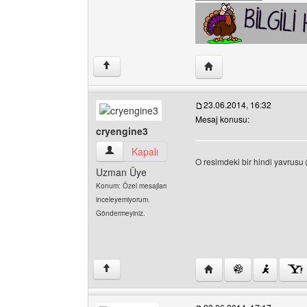
Yazarın web sitesini ziya
↑
23.06.2014, 16:32
Mesaj konusu:
cryengine3
cryengine3 Kullanıcının profilini görüntüle
Kapalı
O resimdeki bir hindi yavrusu
Uzman Üye
Konum: Özel mesajları
inceleyemiyorum.
Göndermeyiniz.
Yazarın web sitesini ziy
↑