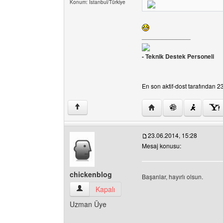
Konum: İstanbul/Türkiye
______________
- Teknik Destek Personeli
En son aktif-dost tarafından 23
Yazarın web sitesini ziya
↑
23.06.2014, 15:28
Mesaj konusu:
chickenblog
Başarılar, hayırlı olsun.
chickenblog Kullanıcının profilini görüntüle
Kapalı
Uzman Üye