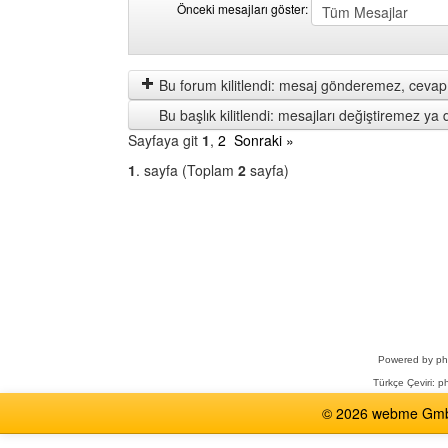
Önceki mesajları göster:
Önceki
Order
mesajları
by
göster
Bu forum kilitlendi: mesaj gönderemez, cevap 
Bu başlık kilitlendi: mesajları değiştiremez y
Sayfaya git
1
,
2
Sonraki »
1
. sayfa (Toplam
2
sayfa)
Bir
Forum
Seçin
Powered by
p
Türkçe Çeviri:
ph
© 2026 webme GmbH,