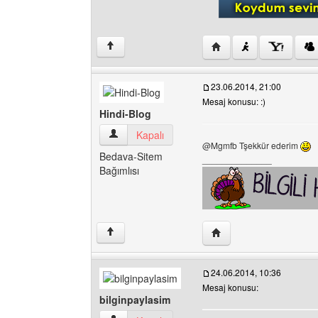
Yazarın web sitesini ziy
↑
23.06.2014, 21:00
Mesaj konusu: :)
Hindi-Blog
Hindi-Blog Kullanıcının profilini görüntüle
Kapalı
@Mgmfb Tşekkür ederim
Bedava-Sitem
______________
Bağımlısı
Yazarın web sitesini ziya
↑
24.06.2014, 10:36
Mesaj konusu:
bilginpaylasim