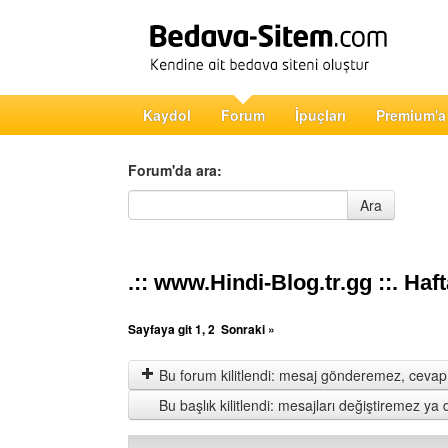
Kaydol
Forum
İpuçları
Premium'a
Forum'da ara:
Forum'da ara
Ara
.:: www.Hindi-Blog.tr.gg ::. Haf
Sayfaya git
1
,
2
Sonraki »
Bu forum kilitlendi: mesaj gönderemez, cevap 
Bu başlık kilitlendi: mesajları değiştiremez y