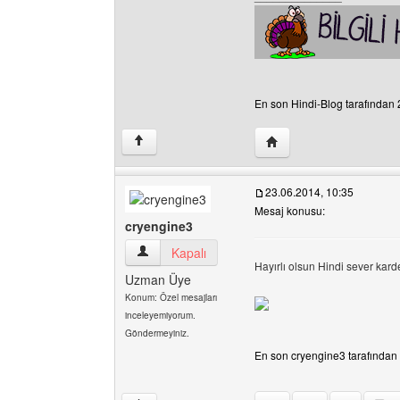
En son Hindi-Blog tarafından 2
Yazarın web sitesini ziya
↑
23.06.2014, 10:35
Mesaj konusu:
cryengine3
cryengine3 Kullanıcının profilini görüntüle
Kapalı
Hayırlı olsun Hindi sever kar
Uzman Üye
Konum: Özel mesajları
inceleyemiyorum.
Göndermeyiniz.
En son cryengine3 tarafından 2