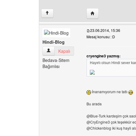
Yazarın web sitesini ziy
↑
23.06.2014, 15:36
Mesaj konusu: :D
Hindi-Blog
Hindi-Blog Kullanıcının profilini görüntüle
Kapalı
cryengine3 yazmış:
Bedava-Sitem
Hayırlı olsun Hindi sever k
Bağımlısı
İnanamıyorum ne tatlı
Bu arada
@Blue-Turk kardeşim çok sao
@CryEngine3 çok teşekkür e
@Chickenblog iki kuş hayli a
______________