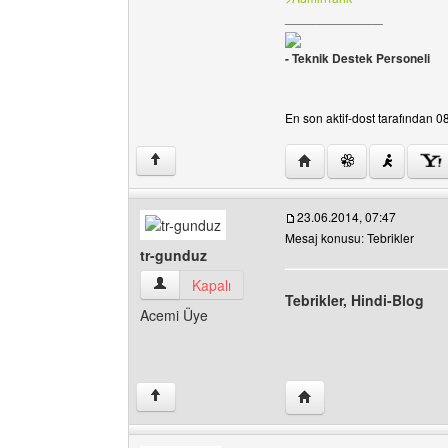
______________
- Teknik Destek Personeli
En son aktif-dost tarafından 08
Yazarın web sitesini ziya
↑
23.06.2014, 07:47
Mesaj konusu: Tebrikler
tr-gunduz
tr-gunduz Kullanıcının profilini görüntüle
Kapalı
Tebrikler, Hindi-Blog
Acemi Üye
Yazarın web sitesini ziy
↑