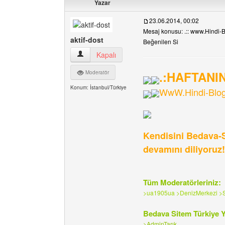
Yazar
23.06.2014, 00:02
Mesaj konusu: .:: www.Hindi-Blo
aktif-dost
Beğenilen Si
aktif-dost Kullanıcının profilini görüntüle
Kapalı
.:HAFTANIN
Moderatör
Konum: İstanbul/Türkiye
WwW.Hindi-Blog
Kendisini Bedava-Si
devamını diliyoruz!.
Tüm Moderatörleriniz:
>ua1905ua >DenizMerkezi >So
Bedava Sitem Türkiye Y
>AdminTarık