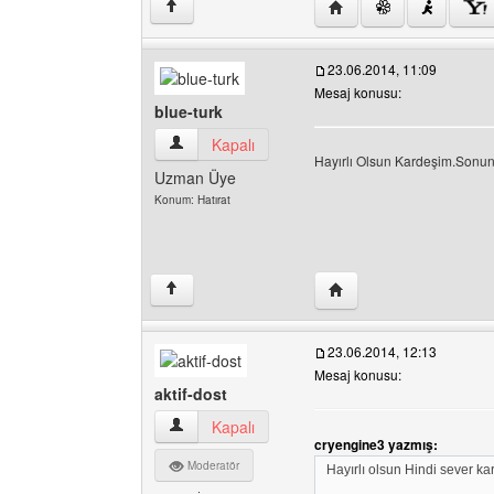
Yazarın web sitesini ziy
↑
23.06.2014, 11:09
Mesaj konusu:
blue-turk
blue-turk Kullanıcının profilini görüntüle
Kapalı
Hayırlı Olsun Kardeşim.Sonu
Uzman Üye
Konum: Hatırat
Yazarın web sitesini ziya
↑
23.06.2014, 12:13
Mesaj konusu:
aktif-dost
aktif-dost Kullanıcının profilini görüntüle
Kapalı
cryengine3 yazmış:
Moderatör
Hayırlı olsun Hindi sever k