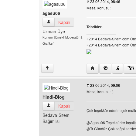
23.06.2014, 08:46
Mesaj konusu:
agasu06
agasu06 Kullanıcının profilini görüntüle
Kapalı
Tebrikler..
Uzman Üye
______________
Konum: [Emekli Moderatör &
• 2014 Bedava-Sitem.com Örne
Grafiker]
• 2014 Bedava-Sitem.com Örne
Yazarın web sitesini ziy
↑
23.06.2014, 09:06
Mesaj konusu: :)
Hindi-Blog
Hindi-Blog Kullanıcının profilini görüntüle
Kapalı
Çok teşekkür ederim çok mut
Bedava-Sitem
Bağımlısı
@Agasu06 Teşekkürler İnşall
@Tr-Gündüz Çok sağol kardeş
______________