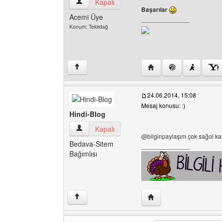
bilginpaylasim Kullanıcının profilini görüntüle
Kapalı
Başarılar
Acemi Üye
______________
Konum: Tekirdağ
Yazarın web sitesini ziya
↑
24.06.2014, 15:08
Mesaj konusu: :)
Hindi-Blog
Hindi-Blog Kullanıcının profilini görüntüle
Kapalı
@bilginpaylaşım çok sağol k
Bedava-Sitem
______________
Bağımlısı
Yazarın web sitesini ziya
↑