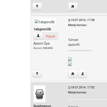
Yazarın web sitesini ziy
↑
19.07.2014, 17:38
Mesaj konusu:
1akgenclik
1akgenclik Kullanıcının profilini görüntüle
Kapalı
Tutmadı
Acemi Üye
agasu06
Konum: ANKARA
______________
Yazarın web sitesini ziy
↑
19.07.2014, 17:52
Mesaj konusu:
ibrahmgun
Tutmadı