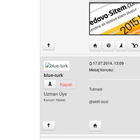
Yazarın web sitesini zi
↑
17.07.2014, 13:09
Mesaj konusu:
blue-turk
blue-turk Kullanıcının profilini görüntüle
Kapalı
Tutmadı
Uzman Üye
Konum: Hatırat
@aktif-dost
Yazarın web sitesini ziya
↑