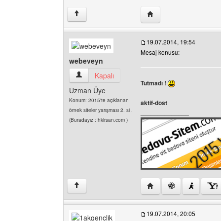
Yazarın web sitesini ziya
↑
19.07.2014, 19:54
Mesaj konusu:
webeveyn
webeveyn Kullanıcının profilini görüntüle
Kapalı
Tutmadı !
Uzman Üye
Konum: 2015'te açıklanan
aktif-dost
örnek siteler yarışması 2. si .
______________
(Buradayız : hkirsan.com )
Yazarın web sitesini zi
↑
19.07.2014, 20:05