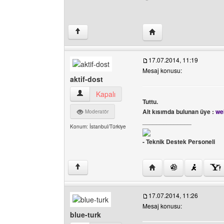
Yazarın web sitesini ziya
↑
17.07.2014, 11:19
Mesaj konusu:
aktif-dost
aktif-dost Kullanıcının profilini görüntüle
Kapalı
Tuttu.
Alt kısımda bulunan üye :
we
Moderatör
______________
Konum: İstanbul/Türkiye
- Teknik Destek Personeli
Yazarın web sitesini ziya
↑
17.07.2014, 11:26
Mesaj konusu:
blue-turk