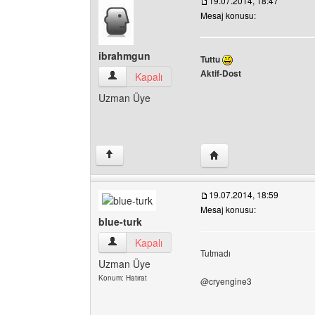
19.07.2014, 18:47
Mesaj konusu:
ibrahmgun
Tuttu
Aktif-Dost
ibrahmgun Kullanıcının profilini görüntüle
Kapalı
Uzman Üye
Yazarın web sitesini ziy
↑
19.07.2014, 18:59
Mesaj konusu:
blue-turk
blue-turk Kullanıcının profilini görüntüle
Kapalı
Tutmadı
Uzman Üye
Konum: Hatırat
@cryengine3