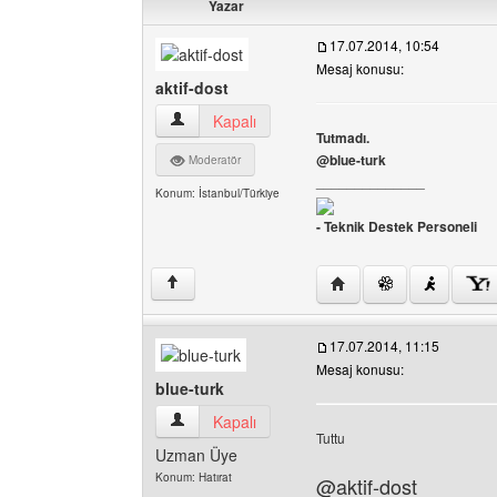
Yazar
17.07.2014, 10:54
Mesaj konusu:
aktif-dost
aktif-dost Kullanıcının profilini görüntüle
Kapalı
Tutmadı.
@blue-turk
Moderatör
______________
Konum: İstanbul/Türkiye
- Teknik Destek Personeli
Yazarın web sitesini ziya
↑
17.07.2014, 11:15
Mesaj konusu:
blue-turk
blue-turk Kullanıcının profilini görüntüle
Kapalı
Tuttu
Uzman Üye
Konum: Hatırat
@aktif-dost