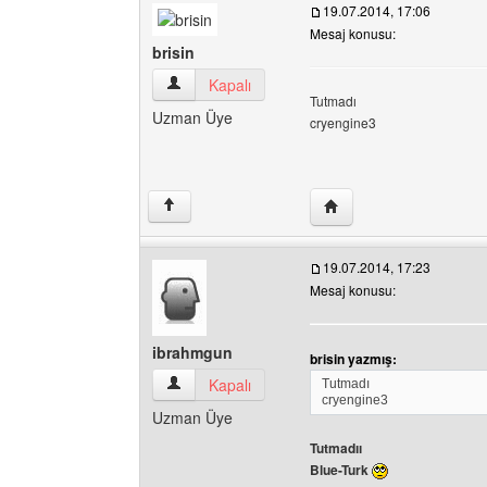
19.07.2014, 17:06
Mesaj konusu:
brisin
brisin Kullanıcının profilini görüntüle
Kapalı
Tutmadı
Uzman Üye
cryengine3
Yazarın web sitesini ziya
↑
19.07.2014, 17:23
Mesaj konusu:
ibrahmgun
brisin yazmış:
ibrahmgun Kullanıcının profilini görüntüle
Kapalı
Tutmadı
cryengine3
Uzman Üye
Tutmadıı
Blue-Turk