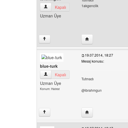
1akgenclik
ibrahmgun Kullanıcının profilini görüntüle
Kapalı
Uzman Üye
Yazarın web sitesini ziy
↑
19.07.2014, 18:27
Mesaj konusu:
blue-turk
blue-turk Kullanıcının profilini görüntüle
Kapalı
Tutmadı
Uzman Üye
Konum: Hatırat
@ibrahmgun
Yazarın web sitesini ziya
↑