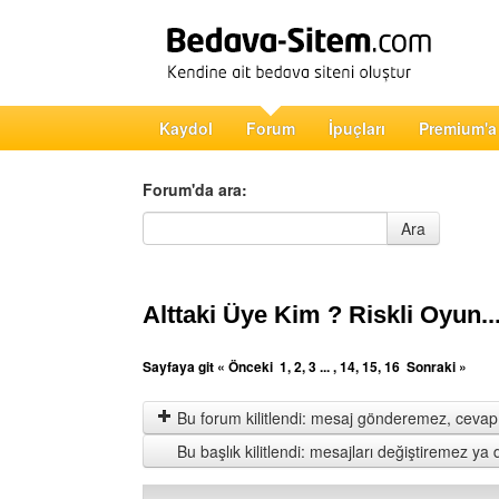
Kaydol
Forum
İpuçları
Premium'a
Forum'da ara:
Forum'da ara
Ara
Alttaki Üye Kim ? Riskli Oyun...
Sayfaya git
« Önceki
1
,
2
,
3
... ,
14
,
15
,
16
Sonraki »
Bu forum kilitlendi: mesaj gönderemez, cevap 
Bu başlık kilitlendi: mesajları değiştiremez y