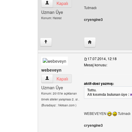
blue-turk Kullanıcının profilini görüntüle
Kapalı
Tutmadı
Uzman Üye
Konum: Hatırat
cryengine3
Yazarın web sitesini ziya
↑
17.07.2014, 12:18
Mesaj konusu:
webeveyn
webeveyn Kullanıcının profilini görüntüle
Kapalı
aktif-dost yazmış:
Uzman Üye
Tuttu.
Konum: 2015'te açıklanan
Alt kısımda bulunan üye :
örnek siteler yarışması 2. si .
(Buradayız : hkirsan.com )
WEBEVEYEN
Tutmadı
cryengine3
______________