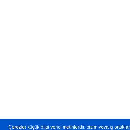
Çerezler küçük bilgi verici metinlerdir, bizim veya iş ortaklar