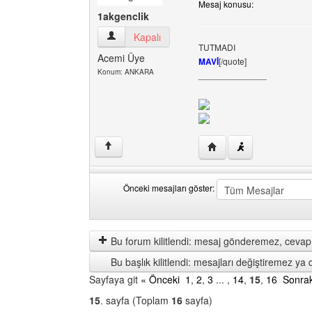
Mesaj konusu:
1akgenclik
1akgenclik Kullanıcının profilini görüntüle
Kapalı
TUTMADI
Acemi Üye
MAVİ
[/quote]
Konum: ANKARA
______________
Yazarın web sitesini ziy
↑
Önceki mesajları göster:
Önceki
Order
mesajları
by
göster
Bu forum kilitlendi: mesaj gönderemez, cevap 
Bu başlık kilitlendi: mesajları değiştiremez y
Sayfaya git
« Önceki
1
,
2
,
3
... ,
14
,
15
,
16
Sonrak
15
. sayfa (Toplam
16
sayfa)