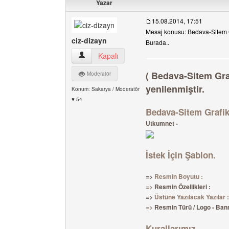
Yazar
15.08.2014, 17:51
Mesaj konusu: Bedava-Sitem Gr
ciz-dizayn
Burada..
ciz-dizayn Kullanıcının profilini görüntüle
Kapalı
( Bedava-Sitem Graf
Moderatör
yenilenmiştir.
Konum: Sakarya / Moderatör
♥ 54
Bedava-Sitem Grafike
Utkumnet -
İstek İçin Şablon.
=>
Resmin Boyutu :
=>
Resmin Özellikleri :
=>
Üstüne Yazılacak Yazılar :
=>
Resmin Türü / Logo - Bann
Kurallarımız.