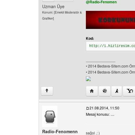
@Radio-Fenomen
Uzman Üye
Konum: [Emekli Moderatör &
Grafiker]
Kod:
http://i.hizliresim.c
______________
• 2014 Bedava-Sitem.com Örne
• 2014 Bedava-Sitem.com Örne
Yazarın web sitesini ziy
↑
21.08.2014, 11:50
Mesaj konusu: ....
Radio-Fenomenn
sağol .: )