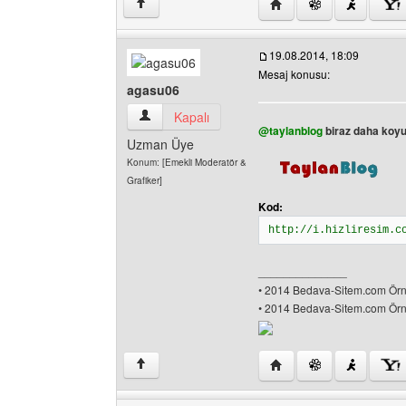
Yazarın web sitesini zi
↑
19.08.2014, 18:09
Mesaj konusu:
agasu06
agasu06 Kullanıcının profilini görüntüle
Kapalı
@taylanblog
biraz daha koyu 
Uzman Üye
Konum: [Emekli Moderatör &
Grafiker]
Kod:
http://i.hizliresim.c
______________
• 2014 Bedava-Sitem.com Örne
• 2014 Bedava-Sitem.com Örne
Yazarın web sitesini ziy
↑