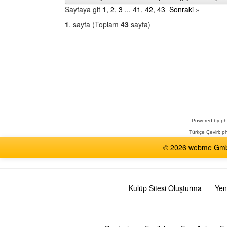
Sayfaya git
1
,
2
,
3
...
41
,
42
,
43
Sonraki »
1
. sayfa (Toplam
43
sayfa)
Bir
Forum
Seçin
Powered by
p
Türkçe Çeviri:
ph
© 2026 webme GmbH,
Kulüp Sitesi Oluşturma
Yen