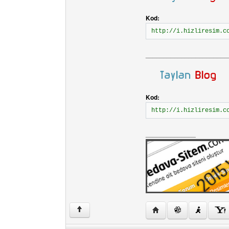
Kod:
http://i.hizliresim.c
_______________________
Kod:
http://i.hizliresim.c
______________
Yazarın web sitesini zi
↑