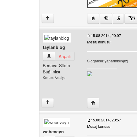
Yazarın web sitesini zi
↑
15.08.2014, 20:07
Mesaj konusu:
taylanblog
taylanblog Kullanıcının profilini görüntüle
Kapalı
Slogansız yaparmısın(ız)
Bedava-Sitem
______________
Bağımlısı
Konum: Antalya
Yazarın web sitesini ziya
↑
15.08.2014, 20:57
Mesaj konusu:
webeveyn