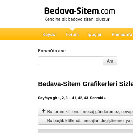
Kaydol
Forum
İpuçları
Premium'a
Forum'da ara:
Forum'da ara
Ara
Bedava-Sitem Grafikerleri Sizle
Sayfaya git
1
,
2
,
3
...
41
,
42
,
43
Sonraki »
Bu forum kilitlendi: mesaj gönderemez, cevap 
Bu başlık kilitlendi: mesajları değiştiremez y