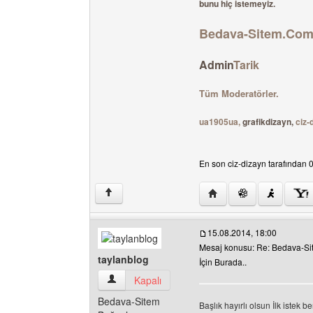
bunu hiç istemeyiz.
Bedava-Sitem.Com T
Admin
Tarik
Tüm Moderatörler.
ua1905ua,
grafikdizayn,
ciz-
En son ciz-dizayn tarafından 0
Yazarın web sitesini ziya
↑
15.08.2014, 18:00
Mesaj konusu: Re: Bedava-Site
taylanblog
İçin Burada..
taylanblog Kullanıcının profilini görüntüle
Kapalı
Bedava-Sitem
Başlık hayırlı olsun İlk istek 