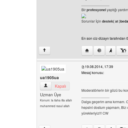
______________
Bir
profesyonel
yaptığı yardım
Sorunlar İçin
destek( at )be
En son ciz-dizayn tarafından 03
Yazarın web sitesini ziya
↑
19.08.2014, 17:39
Mesaj konusu:
ua1905ua
ua1905ua Kullanıcının profilini görüntüle
Kapalı
Moderatörlerin bir gözü bu kon
Uzman Üye
______________
Konum: la ilaha illa allah
Dalga geçerim ama kırmam. C
muhammed rasul allah
hepsini dostum yapmam, Biz ışı
yürekleriyiz!!! CW