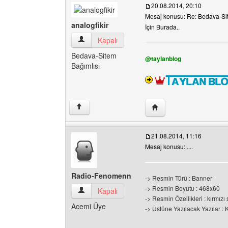
20.08.2014, 20:10
Mesaj konusu: Re: Bedava-Site
analogfikir
İçin Burada..
analogfikir Kullanıcının profilini görüntüle
Kapalı
Bedava-Sitem
@taylanblog
Bağımlısı
Yazarın web sitesini ziya
↑
21.08.2014, 11:16
Mesaj konusu: ....
Radio-Fenomenn
-> Resmin Türü : Banner
-> Resmin Boyutu : 468x60
Radio-Fenomenn Kullanıcının profilini görüntül
Kapalı
-> Resmin Özellikleri : kırmızı
Acemi Üye
-> Üstüne Yazılacak Yazılar 