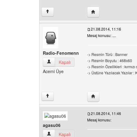
Yazarın web sitesini zi
↑
21.08.2014, 11:16
Mesaj konusu: ....
Radio-Fenomenn
-> Resmin Türü : Banner
-> Resmin Boyutu : 468x60
Radio-Fenomenn Kullanıcının profilini görüntül
Kapalı
-> Resmin Özellikleri : kırmızı
Acemi Üye
-> Üstüne Yazılacak Yazılar 
Yazarın web sitesini zi
↑
21.08.2014, 11:46
Mesaj konusu:
agasu06
agasu06 Kullanıcının profilini görüntüle
Kapalı