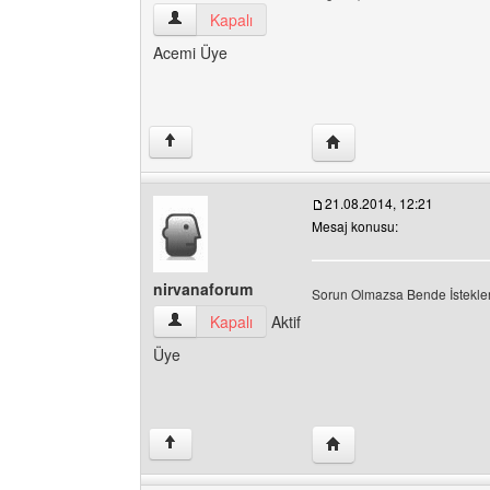
Radio-Fenomenn Kullanıcının profilini görüntül
Kapalı
Acemi Üye
Yazarın web sitesini zi
↑
21.08.2014, 12:21
Mesaj konusu:
nirvanaforum
Sorun Olmazsa Bende İstekler
nirvanaforum Kullanıcının profilini görüntüle
Kapalı
Aktif
Üye
Yazarın web sitesini ziy
↑