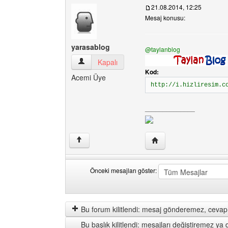
21.08.2014, 12:25
Mesaj konusu:
yarasablog
@taylanblog
yarasablog Kullanıcının profilini görüntüle
Kapalı
Kod:
Acemi Üye
http://i.hizliresim.c
______________
Yazarın web sitesini ziy
↑
Önceki mesajları göster:
Önceki
Order
mesajları
by
göster
Bu forum kilitlendi: mesaj gönderemez, cevap 
Bu başlık kilitlendi: mesajları değiştiremez y