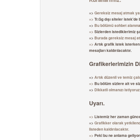
=>
Gereksiz mesaj atmak yas
=>
Tr.Gg dışı siteler istek'de
=>
Bu bölümü sohbet alanına
=>
Sizlerden istediklerimiz ş
=>
Burada gereksiz mesaj atan
=>
Artık grafik istek isterk
mesajları kaldırılacaktır.
Grafikerlerimizin D
=>
Artık düzenli ve temiz çal
=>
Bu bölüm sizlere ait ve s
=>
Dikkatli olmanızı istiyoru
Uyarı.
=>
Listemiz her zaman güncel
=>
Grafikker olarak yetkilend
listeden kaldırılacaktır.
=>
Peki bu ne anlama geliyor.