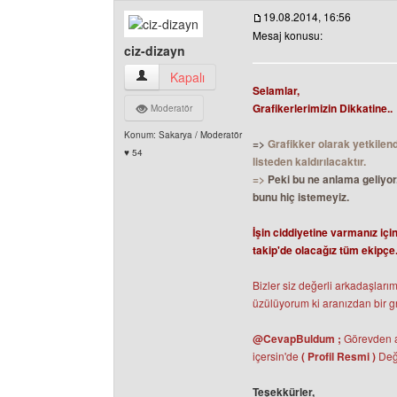
19.08.2014, 16:56
Mesaj konusu:
ciz-dizayn
ciz-dizayn Kullanıcının profilini görüntüle
Kapalı
Selamlar,
Grafikerlerimizin Dikkatine..
Moderatör
Konum: Sakarya / Moderatör
=>
Grafikker olarak yetkilend
♥ 54
listeden kaldırılacaktır.
=>
Peki bu ne anlama geliyor.
bunu hiç istemeyiz.
İşin ciddiyetine varmanız için
takip'de olacağız tüm ekipçe.
Bizler siz değerli arkadaşları
üzülüyorum ki aranızdan bir gr
@CevapBuldum ;
Görevden al
içersin'de
( Profil Resmi )
Deği
Teşekkürler,