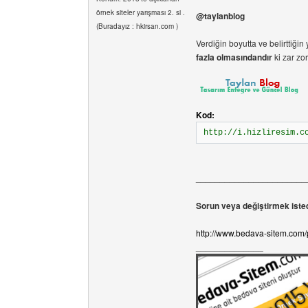
örnek siteler yarışması 2. si .
@taylanblog
(Buradayız : hkirsan.com )
Verdiğin boyutta ve belirttiği
fazla olmasındandır
ki zar zo
Kod:
http://i.hizliresim.c
_______________________
Sorun veya değiştirmek isted
http://www.bedava-sitem.com
______________