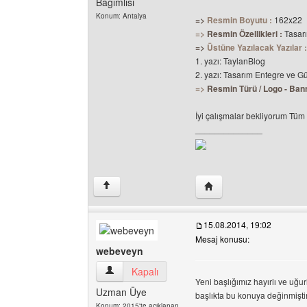
Bağımlısı
Konum: Antalya
=>
Resmin Boyutu :
162x22
=>
Resmin Özellikleri :
Tasar
=>
Üstüne Yazılacak Yazılar :
1. yazı: TaylanBlog
2. yazı: Tasarım Entegre ve G
=>
Resmin Türü / Logo - Bann
İyi çalışmalar bekliyorum Tüm 
______________
Yazarın web sitesini ziya
↑
15.08.2014, 19:02
Mesaj konusu:
webeveyn
webeveyn Kullanıcının profilini görüntüle
Kapalı
Yeni başlığımız hayırlı ve uğur
Uzman Üye
başlıkta bu konuya değinmişti
Konum: 2015'te açıklanan