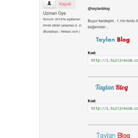
webeveyn Kullanıcının profilini görüntüle
Kapalı
@taylanblog
Uzman Üye
Konum: 2015'te açıklanan
Buyur kardeşim . 1.'nin fontu i
örnek siteler yarışması 2. si .
beğenirsin ..
(Buradayız : hkirsan.com )
Kod:
http://i.hizliresim.c
_______________________
Kod:
http://i.hizliresim.c
_______________________