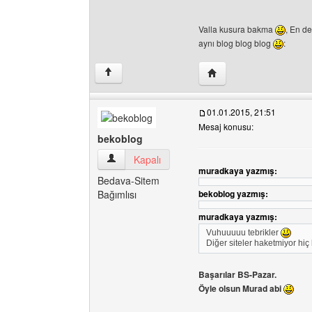
Valla kusura bakma
, En de
aynı blog blog blog
:
Yazarın web sitesini zi
↑
01.01.2015, 21:51
Mesaj konusu:
bekoblog
bekoblog Kullanıcının profilini görüntüle
Kapalı
muradkaya yazmış:
Bedava-Sitem
Bağımlısı
bekoblog yazmış:
muradkaya yazmış:
Vuhuuuuu tebrikler
Diğer siteler haketmiyor hiç
Başarılar BS-Pazar.
Öyle olsun Murad abi