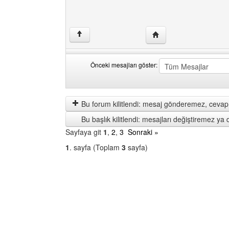
Yazarın web sitesini ziya
↑
Önceki mesajları göster:
Önceki
Order
mesajları
by
göster
Bu forum kilitlendi: mesaj gönderemez, cevap 
Bu başlık kilitlendi: mesajları değiştiremez y
Sayfaya git
1
,
2
,
3
Sonraki »
1
. sayfa (Toplam
3
sayfa)
Bir
Forum