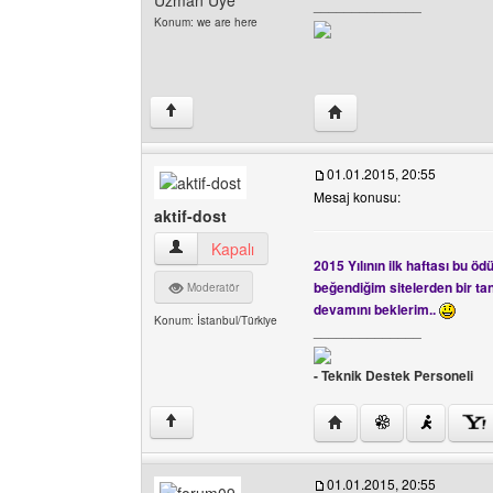
Uzman Üye
______________
Konum: we are here
Yazarın web sitesini zi
↑
01.01.2015, 20:55
Mesaj konusu:
aktif-dost
aktif-dost Kullanıcının profilini görüntüle
Kapalı
2015 Yılının ilk haftası bu ö
beğendiğim sitelerden bir tane
Moderatör
devamını beklerim..
Konum: İstanbul/Türkiye
______________
- Teknik Destek Personeli
Yazarın web sitesini ziya
↑
01.01.2015, 20:55