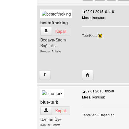
02.01.2015, 01:18
Mesaj konusu:
bestoftheking
bestoftheking Kullanıcının profilini görüntüle
Kapalı
Tebrikler..
Bedava-Sitem
Bağımlısı
Konum: Antalya
Yazarın web sitesini ziy
↑
02.01.2015, 09:40
Mesaj konusu:
blue-turk
blue-turk Kullanıcının profilini görüntüle
Kapalı
Tebrikler & Başarılar
Uzman Üye
Konum: Hatırat