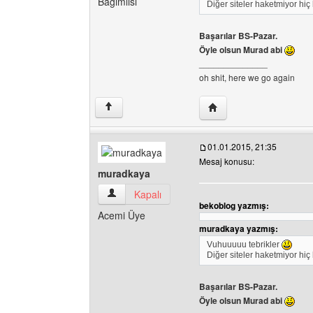
Bağımlısı
Diğer siteler haketmiyor hiç
Başarılar BS-Pazar.
Öyle olsun Murad abi
______________
oh shit, here we go again
Yazarın web sitesini ziy
↑
01.01.2015, 21:35
Mesaj konusu:
muradkaya
muradkaya Kullanıcının profilini görüntüle
Kapalı
bekoblog yazmış:
Acemi Üye
muradkaya yazmış:
Vuhuuuuu tebrikler
Diğer siteler haketmiyor hiç
Başarılar BS-Pazar.
Öyle olsun Murad abi