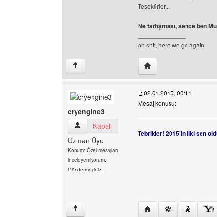
Teşekürler...
Ne tartışması, sence ben Mu
______________
oh shit, here we go again
Yazarın web sitesini ziy
↑
02.01.2015, 00:11
Mesaj konusu:
cryengine3
cryengine3 Kullanıcının profilini görüntüle
Kapalı
Tebrikler! 2015'in ilki sen ol
Uzman Üye
Konum: Özel mesajları
inceleyemiyorum.
Göndermeyiniz.
Yazarın web sitesini ziy
↑