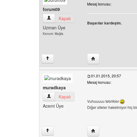
Mesaj konusu:
forum09
forum09 Kullanıcının profilini görüntüle
Kapalı
Başarılar kardeşim.
Uzman Üye
Konum: Muğla
Yazarın web sitesini ziy
↑
01.01.2015, 20:57
Mesaj konusu:
muradkaya
muradkaya Kullanıcının profilini görüntüle
Kapalı
Vuhuuuuu tebrikler
Acemi Üye
Diğer siteler haketmiyor hiç b
Yazarın web sitesini zi
↑