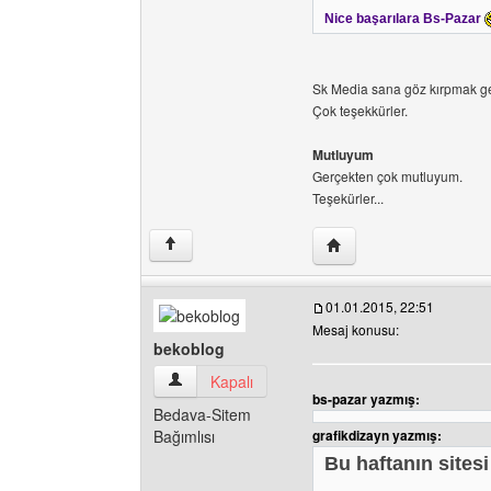
Nice başarılara Bs-Pazar
Sk Media sana göz kırpmak g
Çok teşekkürler.
Mutluyum
Gerçekten çok mutluyum.
Teşekürler...
Yazarın web sitesini ziy
↑
01.01.2015, 22:51
Mesaj konusu:
bekoblog
bekoblog Kullanıcının profilini görüntüle
Kapalı
bs-pazar yazmış:
Bedava-Sitem
Bağımlısı
grafikdizayn yazmış:
Bu haftanın sitesi