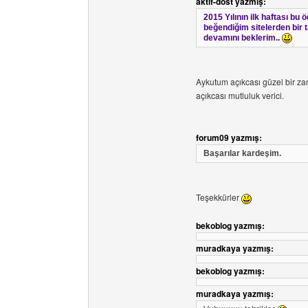
aktif-dost yazmış:
2015 Yılının ilk haftası bu
beğendiğim sitelerden bir ta
devamını beklerim..
Aykutum açıkcası güzel bir za
açıkcası mutluluk verici.
forum09 yazmış:
Başarılar kardeşim.
Teşekkürler
bekoblog yazmış:
muradkaya yazmış:
bekoblog yazmış:
muradkaya yazmış: