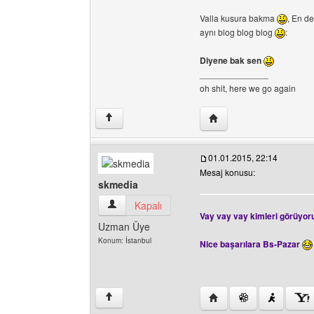
Valla kusura bakma
, En de
aynı blog blog blog
:
Diyene bak sen
______________
oh shit, here we go again
Yazarın web sitesini ziy
↑
01.01.2015, 22:14
Mesaj konusu:
skmedia
skmedia Kullanıcının profilini görüntüle
Kapalı
Vay vay vay kimleri görüyor
Uzman Üye
Konum: İstanbul
Nice başarılara Bs-Pazar
Yazarın web sitesini ziy
↑