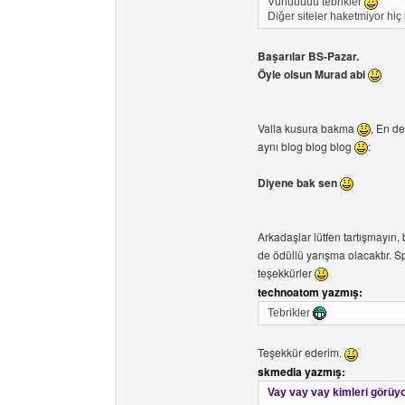
Vuhuuuuu tebrikler
Diğer siteler haketmiyor hiç
Başarılar BS-Pazar.
Öyle olsun Murad abi
Valla kusura bakma
, En de
aynı blog blog blog
:
Diyene bak sen
Arkadaşlar lütfen tartışmayın,
de ödüllü yarışma olacaktır.
teşekkürler
technoatom yazmış:
Tebrikler
Teşekkür ederim.
skmedia yazmış:
Vay vay vay kimleri görüy