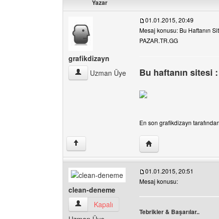
Yazar
01.01.2015, 20:49
Mesaj konusu: Bu Haftanın Sit
PAZAR.TR.GG
grafikdizayn
Bu haftanın sitesi 
grafikdizayn Kullanıcının profilini görüntüle
Uzman Üye
En son grafikdizayn tarafından 
Yazarın web sitesini ziya
↑
01.01.2015, 20:51
Mesaj konusu:
clean-deneme
clean-deneme Kullanıcının profilini görüntüle
Kapalı
Tebrikler & Başarılar..