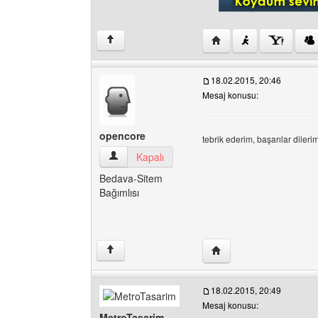
Yazarın web sitesini ziy
↑
18.02.2015, 20:46
Mesaj konusu:
opencore
tebrik ederim, başarılar dilerim
opencore Kullanıcının profilini görüntüle
Kapalı
Bedava-Sitem
Bağımlısı
Yazarın web sitesini ziy
↑
18.02.2015, 20:49
Mesaj konusu:
MetroTasarim