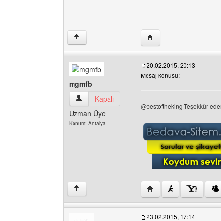
Yazarın web sitesini ziy
↑
20.02.2015, 20:13
Mesaj konusu:
mgmfb
mgmfb Kullanıcının profilini görüntüle
Kapalı
@bestoftheking Teşekkür ede
Uzman Üye
______________
Konum: Antalya
Yazarın web sitesini ziy
↑
23.02.2015, 17:14