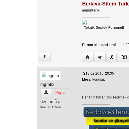
Bedava-Sitem Türkiy
admintarik
______________
- Teknik Destek Personeli
En son aktif-dost tarafından 20
Yazarın web sitesini ziya
↑
18.02.2015, 20:35
Mesaj konusu:
mgmfb
mgmfb Kullanıcının profilini görüntüle
Kapalı
Haftanın kullanıcısı seçilmek 
Uzman Üye
______________
Konum: Antalya