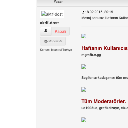
Yazar
18.02.2015, 20:19
Mesaj konusu: Haftanın Kullan
aktif-dost
aktif-dost Kullanıcının profilini görüntüle
Kapalı
Moderatör
Haftanın Kullanıcıs
Konum: İstanbul/Türkiye
mgmfb.tr.gg
Seçilen arkadaşımızı tüm mode
Tüm Moderatörler.
ua1905ua, grafikdizayn, ciz-d