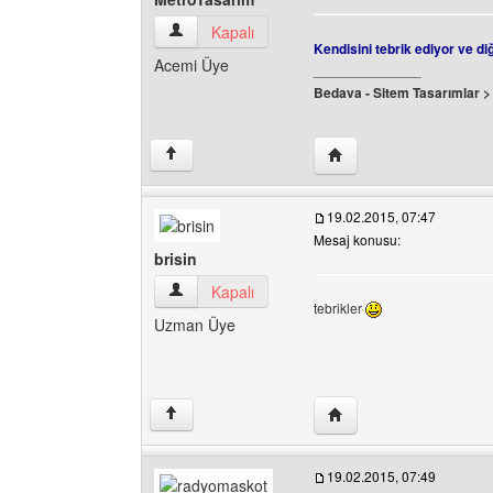
MetroTasarim Kullanıcının profilini görüntüle
Kapalı
Kendisini tebrik ediyor ve d
Acemi Üye
______________
Bedava - Sitem Tasarımlar 
Yazarın web sitesini ziy
↑
19.02.2015, 07:47
Mesaj konusu:
brisin
brisin Kullanıcının profilini görüntüle
Kapalı
tebrikler
Uzman Üye
Yazarın web sitesini ziya
↑
19.02.2015, 07:49