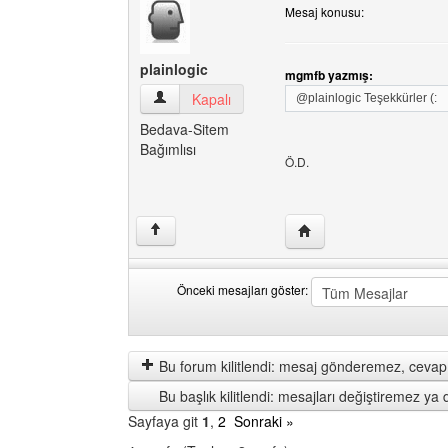
Mesaj konusu:
plainlogic
mgmfb yazmış:
plainlogic Kullanıcının profilini görüntüle
Kapalı
@plainlogic Teşekkürler (:
Bedava-Sitem
Bağımlısı
Ö.D.
Yazarın web sitesini ziya
↑
Önceki mesajları göster:
Önceki
Order
mesajları
by
göster
Bu forum kilitlendi: mesaj gönderemez, cevap 
Bu başlık kilitlendi: mesajları değiştiremez y
Sayfaya git
1
,
2
Sonraki »