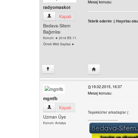
Mesaj konusu:
radyomaskot
radyomaskot Kullanıcının profilini görüntüle
Kapalı
Tebrik ederim :) Hayırlısı ols
Bedava-Sitem
Bağımlısı
Konum: ★ 2016 BS 17.
Örnek Web Sayfası ★
Yazarın web sitesini ziy
↑
19.02.2015, 16:37
Mesaj konusu:
mgmfb
mgmfb Kullanıcının profilini görüntüle
Kapalı
Teşekkürler arkadaşlar (:
Uzman Üye
______________
Konum: Antalya