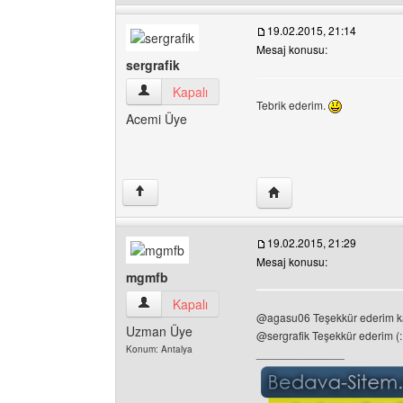
19.02.2015, 21:14
Mesaj konusu:
sergrafik
sergrafik Kullanıcının profilini görüntüle
Kapalı
Tebrik ederim.
Acemi Üye
Yazarın web sitesini ziya
↑
19.02.2015, 21:29
Mesaj konusu:
mgmfb
mgmfb Kullanıcının profilini görüntüle
Kapalı
@agasu06 Teşekkür ederim k
Uzman Üye
@sergrafik Teşekkür ederim (:
Konum: Antalya
______________