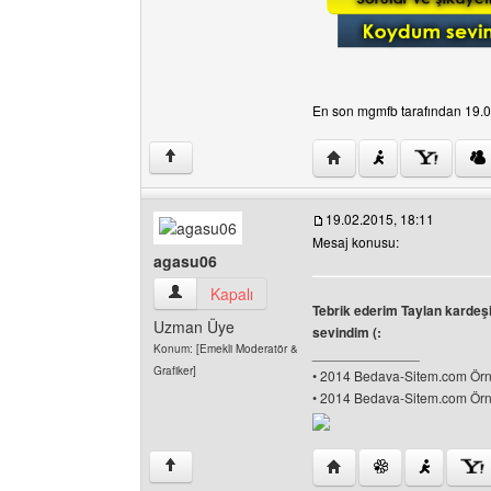
En son mgmfb tarafından 19.02.
Yazarın web sitesini ziy
↑
19.02.2015, 18:11
Mesaj konusu:
agasu06
agasu06 Kullanıcının profilini görüntüle
Kapalı
Tebrik ederim Taylan kardeşi
Uzman Üye
sevindim (:
Konum: [Emekli Moderatör &
______________
Grafiker]
• 2014 Bedava-Sitem.com Örne
• 2014 Bedava-Sitem.com Örne
Yazarın web sitesini ziy
↑