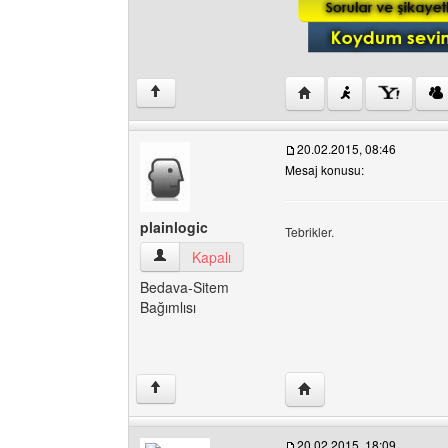
Yazarın web sitesini ziy
↑
20.02.2015, 08:46
Mesaj konusu:
plainlogic
Tebrikler.
plainlogic Kullanıcının profilini görüntüle
Kapalı
Bedava-Sitem
Bağımlısı
Yazarın web sitesini ziya
↑
20.02.2015, 18:09