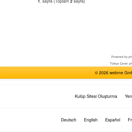
1
. sayfa (Toplam
2
sayfa)
Bir
Forum
Seçin
Powered by
p
Türkçe Çeviri:
ph
© 2026 webme GmbH,
Kulüp Sitesi Oluşturma
Yen
Deutsch
English
Español
Fr