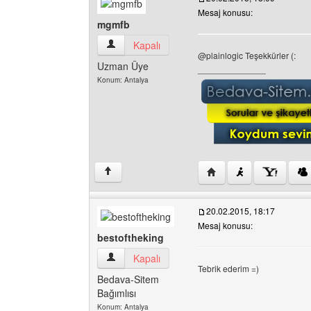
Mesaj konusu:
mgmfb
mgmfb Kullanıcının profilini görüntüle
Kapalı
@plainlogic Teşekkürler (:
Uzman Üye
______________
Konum: Antalya
Yazarın web sitesini ziy
↑
20.02.2015, 18:17
Mesaj konusu:
bestoftheking
bestoftheking Kullanıcının profilini görüntüle
Kapalı
Tebrik ederim =)
Bedava-Sitem
Bağımlısı
Konum: Antalya