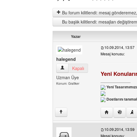
Bu forum kilitlendi: mesaj gönderemez,
Bu başlık kilitlendi: mesajları değişti
Yazar
10.09.2014, 13:57
Mesaj konusu:
halegend
halegend Kullanıcının profilini görüntüle
Kapalı
Yeni Konuları
Uzman Üye
______________
Konum: Grafiker
Yeni Tasarımımıza
Dostlarını tanımak
Yazarın web sites
↑
10.09.2014, 13:59
Mesaj konusu: