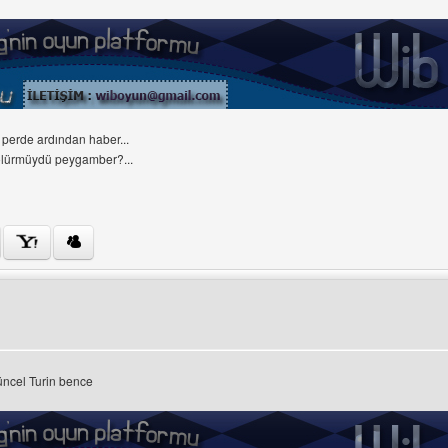
perde ardından haber...
ölürmüydü peygamber?...
ini ziyaret et: wiboyun
üncel Turin bence