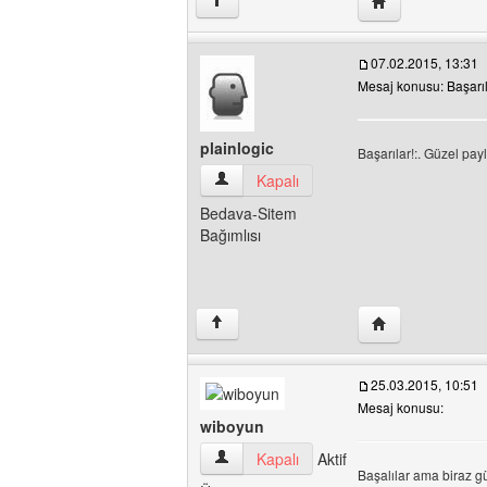
Yazarın web sites
↑
07.02.2015, 13:31
Mesaj konusu: Başarıl
plainlogic
Başarılar!:. Güzel pa
plainlogic Kullanıcının profilini görüntüle
Kapalı
Bedava-Sitem
Bağımlısı
Yazarın web sitesi
↑
25.03.2015, 10:51
Mesaj konusu:
wiboyun
wiboyun Kullanıcının profilini görüntüle
Kapalı
Aktif
Başalılar ama biraz g