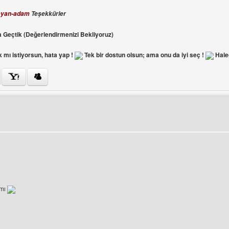
layan-adam
Teşekkürler
 Geçtik (Değerlendirmenizi Bekliyoruz)
 mı istiyorsun, hata yap !
Tek bir dostun olsun; ama onu da iyi seç !
Hal
ini ziyaret et: halegend
ımı