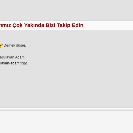
ımız Çok Yakında Bizi Takip Edin
profilini görüntüle
" Demek düşer.
orgulayan Adam
gulayan-adam.tr.gg
sini ziyaret et: var-olmayi-sorgulayan-adam