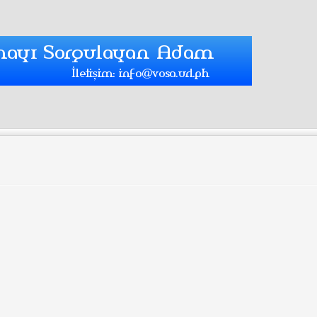
ini ziyaret et: vosa-tr
üle