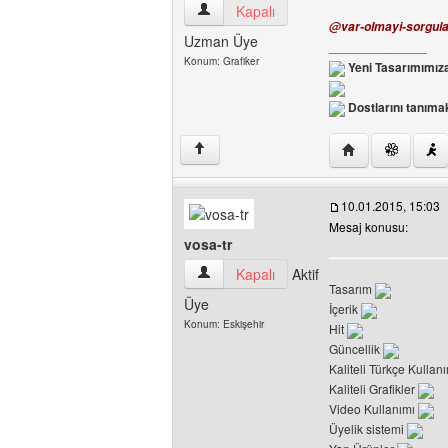
halegend Kullanıcının profilini görüntüle
Kapalı
@var-olmayi-sorgu
Uzman Üye
______________
Konum: Grafiker
Yeni Tasarımımıza
Dostlarını tanımak
Yazarın web sites
↑
10.01.2015, 15:03
Mesaj konusu:
vosa-tr
vosa-tr Kullanıcının profilini görüntüle
Kapalı
Aktif
Tasarım
Üye
İçerik
Konum: Eskişehir
Hit
Güncellik
Kaliteli Türkçe Kullan
Kaliteli Grafikler
Video Kullanımı
Üyelik sistemi