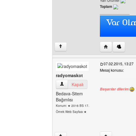
Yan Ürünler
Toplam
______________
Yazarın web sites
↑
07.02.2015, 13:27
Mesaj konusu:
radyomaskot
radyomaskot Kullanıcının profilini görünt
Kapalı
Başarılar dilerim
Bedava-Sitem
Bağımlısı
Konum: ★ 2016 BS 17.
Örnek Web Sayfası ★