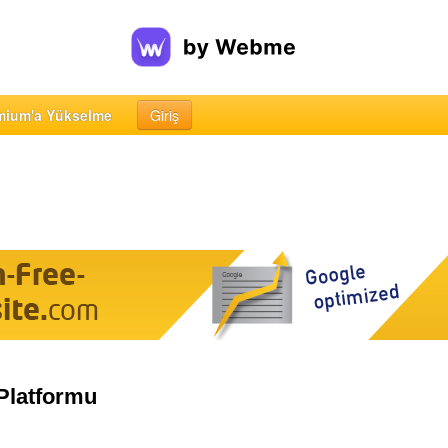
mium'a Yükselme
Giriş
Platformu