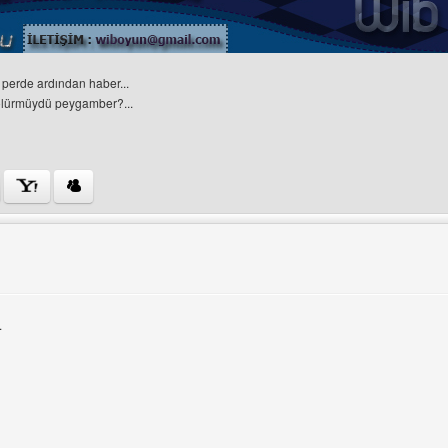
perde ardından haber...
ölürmüydü peygamber?...
ini ziyaret et: wiboyun
.