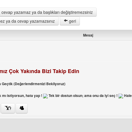
 cevap yazamaz ya da başlıkları değiştiremezsiniz
remez ya da cevap yazamazsınız
geri
Mesaj
mız Çok Yakında Bizi Takip Edin
 Geçtik (Değerlendirmenizi Bekliyoruz)
 mı istiyorsun, hata yap !
Tek bir dostun olsun; ama onu da iyi seç !
Hal
ini ziyaret et: halegend