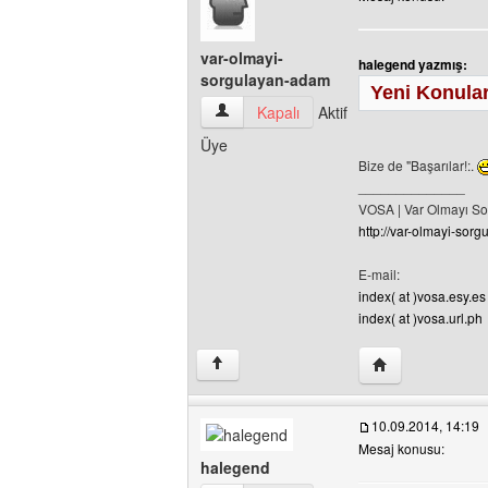
var-olmayi-
halegend yazmış:
sorgulayan-adam
Yeni Konular
var-olmayi-sorgulayan-adam Kullanıcının 
Kapalı
Aktif
Üye
Bize de "Başarılar!:.
______________
VOSA | Var Olmayı S
http://var-olmayi-sor
E-mail:
index( at )vosa.esy.es
index( at )vosa.url.ph
Yazarın web site
↑
10.09.2014, 14:19
Mesaj konusu:
halegend