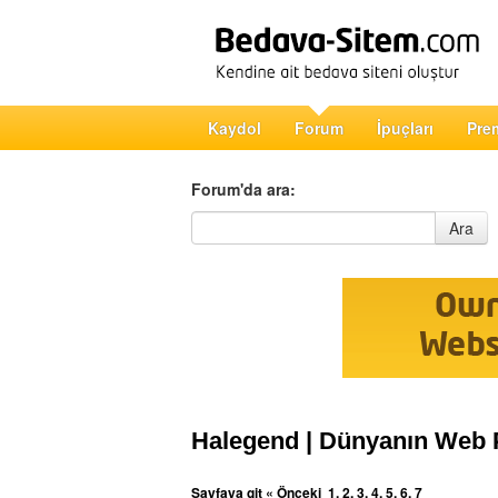
Kaydol
Forum
İpuçları
Pre
Forum'da ara:
Forum'da ara
Ara
Halegend | Dünyanın Web 
Sayfaya git
« Önceki
1
,
2
,
3
,
4
,
5
,
6
,
7