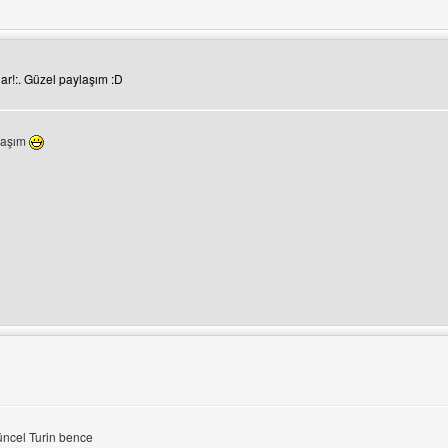
ini ziyaret et: radyomaskot
ar!:. Güzel paylaşım :D
ylaşım
ni ziyaret et: plainlogic
üncel Turin bence