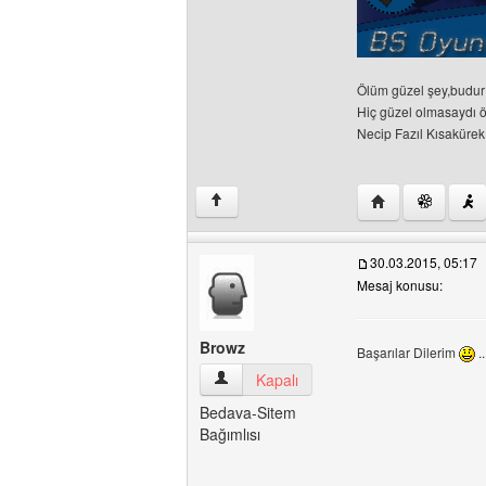
Ölüm güzel şey,budur 
Hiç güzel olmasaydı 
Necip Fazıl Kısakürek
Yazarın web sites
↑
30.03.2015, 05:17
Mesaj konusu:
Browz
Başarılar Dilerim
..
Browz Kullanıcının profilini görüntüle
Kapalı
Bedava-Sitem
Bağımlısı