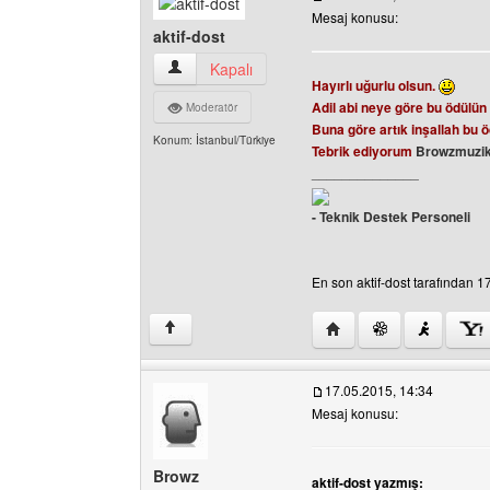
Mesaj konusu:
aktif-dost
aktif-dost Kullanıcının profilini görüntüle
Kapalı
Hayırlı uğurlu olsun.
Adil abi neye göre bu ödülün
Moderatör
Buna göre artık inşallah bu ö
Konum: İstanbul/Türkiye
Tebrik ediyorum
Browzmuzik
______________
- Teknik Destek Personeli
En son aktif-dost tarafından 17
Yazarın web sitesini ziya
↑
17.05.2015, 14:34
Mesaj konusu:
Browz
aktif-dost yazmış: