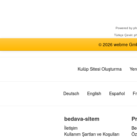
Bir
Forum
Seçin
Powered by
p
Türkçe Çeviri:
ph
© 2026 webme GmbH,
Kulüp Sitesi Oluşturma
Yen
Deutsch
English
Español
Fr
bedava-sitem
P
İletişim
Be
Kullanım Şartları ve Koşulları
Öz