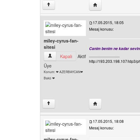
Yazarın web sitesini ziy
↑
17.05.2015, 18:05
Mesaj konusu:
miley-cyrus-fan-
sitesi
Canim benim ne kadar sevin
______________
miley-cyrus-fan-sitesi Kullanıcının profilini görü
Kapalı
Aktif
http://193.203.198.107/ldp3/
Üye
Konum: ❤ AZERBAYCAN❤
Bakü ❤
Yazarın web sitesini ziya
↑
17.05.2015, 18:08
Mesaj konusu:
miley-cyrus-fan-