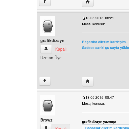
Yazarın web sitesini ziy
↑
18.05.2015, 08:21
Mesaj konusu:
grafikdizayn
Başarılar dilerim kardeşim..
Sadece sanki şu sayfa yüklen
grafikdizayn Kullanıcının profilini görüntüle
Kapalı
Uzman Üye
Yazarın web sitesini ziya
↑
18.05.2015, 08:47
Mesaj konusu:
Browz
grafikdizayn yazmış:
Browz Kullanıcının profilini görüntüle
Kapalı
Başarılar dilerim kardeşim