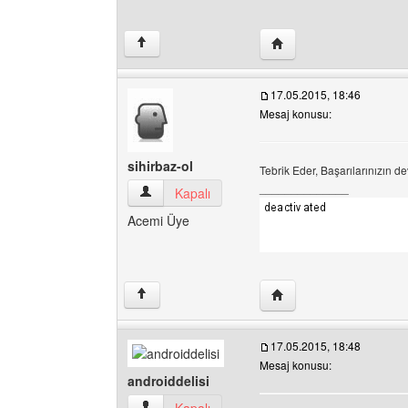
Yazarın web sitesini ziy
↑
17.05.2015, 18:46
Mesaj konusu:
sihirbaz-ol
Tebrik Eder, Başarılarınızın de
______________
sihirbaz-ol Kullanıcının profilini görüntüle
Kapalı
Acemi Üye
Yazarın web sitesini ziya
↑
17.05.2015, 18:48
Mesaj konusu:
androiddelisi
androiddelisi Kullanıcının profilini görüntüle