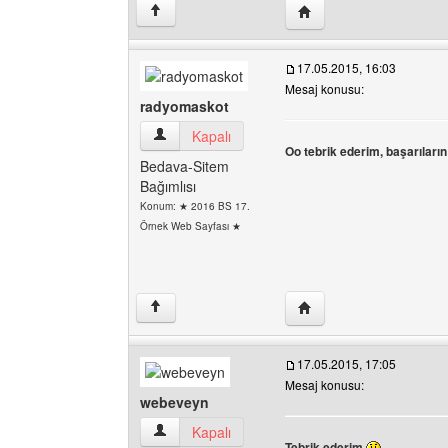
Yazarın web sitesini ziya
↑
17.05.2015, 16:03
Mesaj konusu:
radyomaskot
radyomaskot Kullanıcının profilini görüntüle
Kapalı
Oo tebrik ederim, başarıların
Bedava-Sitem
Bağımlısı
Konum: ★ 2016 BS 17.
Örnek Web Sayfası ★
Yazarın web sitesini ziy
↑
17.05.2015, 17:05
Mesaj konusu:
webeveyn
webeveyn Kullanıcının profilini görüntüle
Kapalı
Tebrik ederim