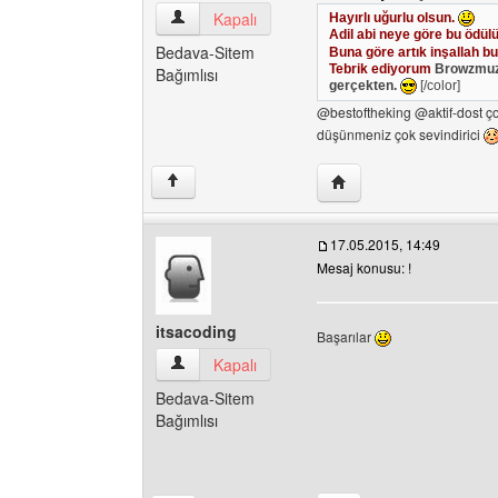
Browz Kullanıcının profilini görüntüle
Kapalı
Hayırlı uğurlu olsun.
Adil abi neye göre bu ödül
Bedava-Sitem
Buna göre artık inşallah bu
Tebrik ediyorum
Browzmuzik
Bağımlısı
gerçekten.
[/color]
@bestoftheking @aktif-dost ço
düşünmeniz çok sevindirici
Yazarın web sitesini ziy
↑
17.05.2015, 14:49
Mesaj konusu: !
itsacoding
Başarılar
itsacoding Kullanıcının profilini görüntüle
Kapalı
Bedava-Sitem
Bağımlısı