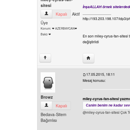
sitesi
İnşaALLAH örnek sitelerdede
______________
miley-cyrus-fan-sitesi Kullanıcının profilini görü
Kapalı
Aktif
http://193.203.198.107/ldp3/
Üye
Konum: ❤ AZERBAYCAN❤
Bakü ❤
En son miley-cyrus-fan-sitesi 
değiştirildi
Yazarın web sitesini ziya
↑
17.05.2015, 18:11
Mesaj konusu:
Browz
miley-cyrus-fan-sitesi yazmı
Browz Kullanıcının profilini görüntüle
Kapalı
Canim benim ne kadar sev
@miley-cyrus-fan-sitesi Çok T
Bedava-Sitem
Bağımlısı