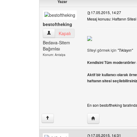
Yazar
17.05.2015, 14:27
Mesaj konusu: Haftanın Sitesi
bestoftheking
bestoftheking Kullanıcının profilini görüntüle
Kapalı
Bedava-Sitem
Bağımlısı
Siteyi görmek için
"Tıklayın"
Konum: Antalya
Kendisini Tüm moderatörler a
Aktif bir kullanıcı olarak örn
haftanın sitesi seçilebilirsiniz
En son bestoftheking tarafında
Yazarın web sitesini ziy
↑
17.05.2015, 14:31