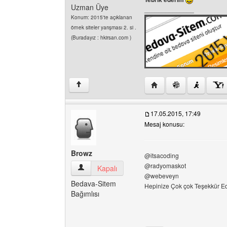
Uzman Üye
______________
Konum: 2015'te açıklanan
örnek siteler yarışması 2. si .
(Buradayız : hkirsan.com )
Yazarın web sitesini zi
↑
17.05.2015, 17:49
Mesaj konusu:
Browz
@itsacoding
@radyomaskot
Browz Kullanıcının profilini görüntüle
Kapalı
@webeveyn
Bedava-Sitem
Hepinize Çok çok Teşekkür E
Bağımlısı