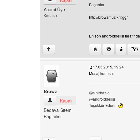
Kapalı
Başarılar
Acemi Üye
______________
Konum: x
http://browzmuzik.tr.gg/
En son androiddelisi tarafından
Yazarın web sitesini ziya
↑
17.05.2015, 19:24
Mesaj konusu:
Browz
@sihirbaz-ol
@androiddelisi
Browz Kullanıcının profilini görüntüle
Kapalı
Teşekkür Ederim
Bedava-Sitem
Bağımlısı