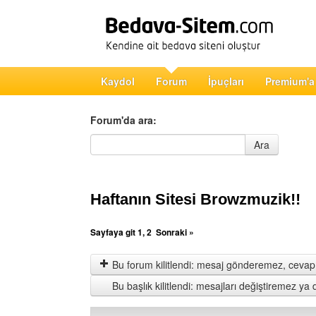
Kaydol
Forum
İpuçları
Premium'a
Forum'da ara:
Forum'da ara
Ara
Haftanın Sitesi Browzmuzik!!
Sayfaya git
1
,
2
Sonraki »
Bu forum kilitlendi: mesaj gönderemez, cevap 
Bu başlık kilitlendi: mesajları değiştiremez y