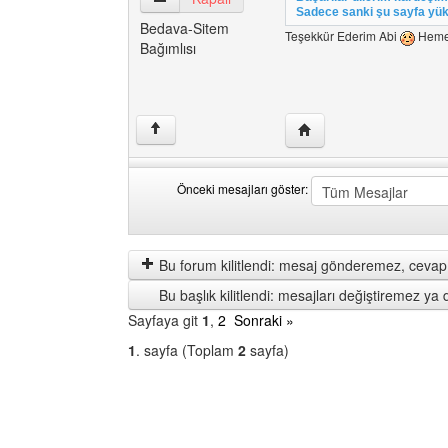
Sadece sanki şu sayfa yükl
Bedava-Sitem
Teşekkür Ederim Abi
Hemen
Bağımlısı
Yazarın web sitesini ziy
↑
Önceki mesajları göster:
Önceki
Order
mesajları
by
göster
Bu forum kilitlendi: mesaj gönderemez, cevap 
Bu başlık kilitlendi: mesajları değiştiremez y
Sayfaya git
1
,
2
Sonraki »
1
. sayfa (Toplam
2
sayfa)