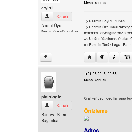
Mesaj konusu:
cryloji
cryloji Kullanıcının profilini görüntüle
Kapalı
=> Resmin Boyutu :11x62
Acemi Üye
=> Resmin Özellikleri :http:/
Konum: Kayseri/Kocasinan
resimdeki cryengine yazısı yer
=> Üstüne Yazılacak Yazılar 
=> Resmin Türü / Logo - Banne
Yazarın web sitesini ziyar
↑
21.06.2015, 09:55
Mesaj konusu:
plainlogic
Grafiker değil değilim ama buy
plainlogic Kullanıcının profilini görüntüle
Kapalı
Önizleme
Bedava-Sitem
Bağımlısı
Adres