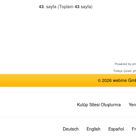
43
. sayfa (Toplam
43
sayfa)
Bir
Forum
Seçin
Powered by
p
Türkçe Çeviri:
ph
© 2026 webme GmbH,
Kulüp Sitesi Oluşturma
Yen
Deutsch
English
Español
Fr