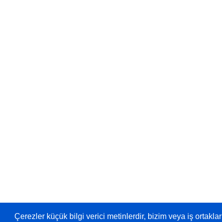
Çerezler küçük bilgi verici metinlerdir, bizim veya iş ortaklar