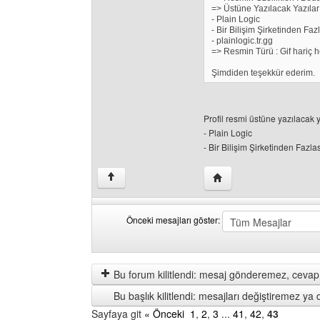
=> Üstüne Yazılacak Yazılar 
- Plain Logic
- Bir Bilişim Şirketinden Faz
- plainlogic.tr.gg
=> Resmin Türü : Gif hariç he
Şimdiden teşekkür ederim.
Profil resmi üstüne yazılacak 
- Plain Logic
- Bir Bilişim Şirketinden Fazlas
Yazarın web sitesini ziya
↑
Önceki mesajları göster:
Önceki
Order
mesajları
by
göster
Bu forum kilitlendi: mesaj gönderemez, cevap 
Bu başlık kilitlendi: mesajları değiştiremez y
Sayfaya git
« Önceki
1
,
2
,
3
...
41
,
42
,
43