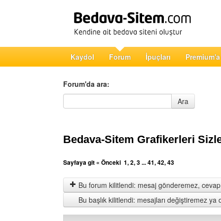
Kaydol
Forum
İpuçları
Premium'a
Forum'da ara:
Forum'da ara
Ara
Bedava-Sitem Grafikerleri Sizle
Sayfaya git
« Önceki
1
,
2
,
3
...
41
,
42
,
43
Bu forum kilitlendi: mesaj gönderemez, cevap 
Bu başlık kilitlendi: mesajları değiştiremez y