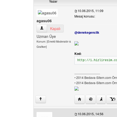
Yazar
10.06.2015, 11:09
Mesaj konusu:
agasu06
agasu06 Kullanıcının profilini görüntüle
Kapalı
@denekegenclik
Uzman Üye
Konum: [Emekli Moderatör &
Grafiker]
Kod:
http://i.hizliresim.c
______________
• 2014 Bedava-Sitem.com Örne
• 2014 Bedava-Sitem.com Örne
Yazarın web sitesini ziy
↑
10.06.2015, 14:56