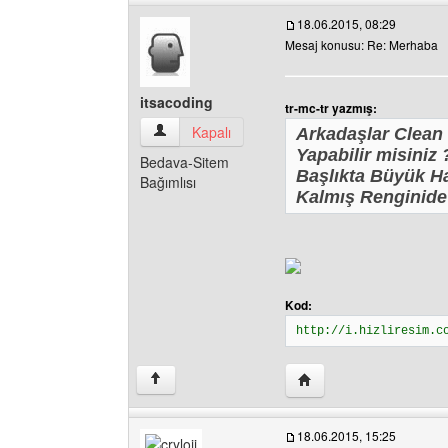
18.06.2015, 08:29
Mesaj konusu: Re: Merhaba
itsacoding
tr-mc-tr yazmış:
itsacoding Kullanıcının profilini görüntüle
Kapalı
Arkadaşlar Clean
Yapabilir misiniz 
Bedava-Sitem
Başlıkta Büyük Ha
Bağımlısı
Kalmış Renginide 
Kod:
http://i.hizliresim.c
Yazarın web sitesini ziya
↑
18.06.2015, 15:25