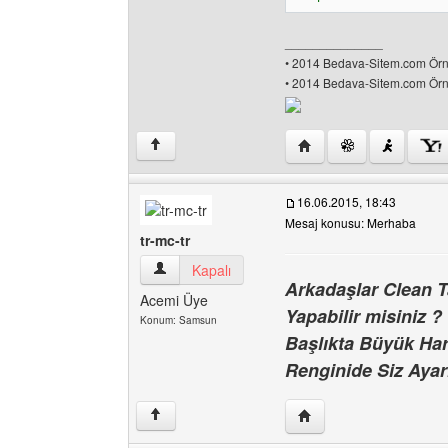
______________
• 2014 Bedava-Sitem.com Örne
• 2014 Bedava-Sitem.com Örne
Yazarın web sitesini ziy
↑
16.06.2015, 18:43
Mesaj konusu: Merhaba
tr-mc-tr
tr-mc-tr Kullanıcının profilini görüntüle
Kapalı
Arkadaşlar Clean 
Acemi Üye
Yapabilir misiniz ?
Konum: Samsun
Başlıkta Büyük Har
Renginide Siz Ayar
Yazarın web sitesini ziya
↑