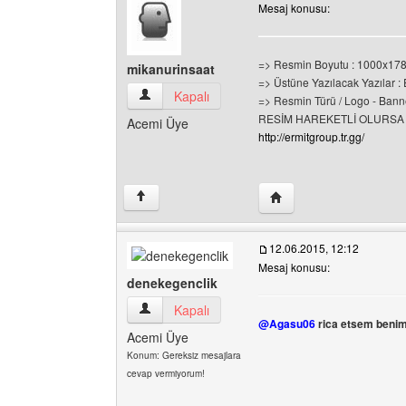
Mesaj konusu:
=> Resmin Boyutu : 1000x17
mikanurinsaat
=> Üstüne Yazılacak Yazılar
mikanurinsaat Kullanıcının profilini görüntüle
Kapalı
=> Resmin Türü / Logo - Banne
RESİM HAREKETLİ OLURSA
Acemi Üye
http://ermitgroup.tr.gg/
Yazarın web sitesini ziy
↑
12.06.2015, 12:12
Mesaj konusu:
denekegenclik
denekegenclik Kullanıcının profilini görüntüle
Kapalı
@Agasu06
rica etsem benim 
Acemi Üye
Konum: Gereksiz mesajlara
cevap vermiyorum!