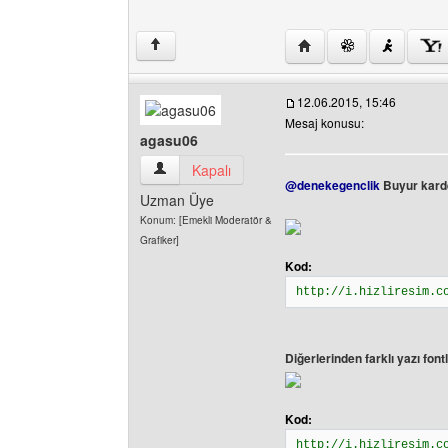
Yazarın web sitesini ziy
↑
12.06.2015, 15:46
Mesaj konusu:
agasu06
agasu06 Kullanıcının profilini görüntüle
Kapalı
@denekegenclik
Buyur karde
Uzman Üye
Konum: [Emekli Moderatör &
Grafiker]
Kod:
http://i.hizliresim.c
Diğerlerinden farklı yazı font
Kod:
http://i.hizliresim.c