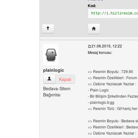
Kod:
http://i.hizliresim.c
Yazarın web sitesini ziya
↑
21.06.2015, 12:22
Mesaj konusu:
plainlogic
=> Resmin Boyutu : 729.90
=> Resmin Özellikleri : Forum
plainlogic Kullanıcının profilini görüntüle
Kapalı
=> Üstüne Yazılacak Yazılar :
Bedava-Sitem
- Plain Logic
Bağımlısı
- Bir Bilişim Şirketinden Fazlas
- plainlogic.tr.gg
=> Resmin Türü : Gif hariç her 
=> Resmin Boyutu : Bedava-sit
=> Resmin Özellikleri : Bedava-
=> Üstüne Yazılacak Yazılar :