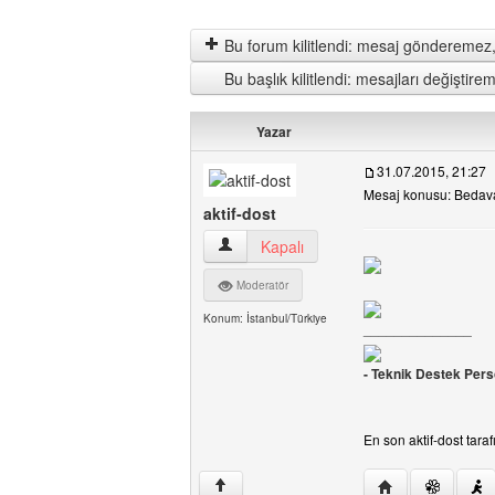
Bu forum kilitlendi: mesaj gönderemez,
Bu başlık kilitlendi: mesajları değişti
Yazar
31.07.2015, 21:27
Mesaj konusu: Bedava
aktif-dost
aktif-dost Kullanıcının profilini görüntüle
Kapalı
Moderatör
Konum: İstanbul/Türkiye
______________
- Teknik Destek Pers
En son aktif-dost tara
Yazarın web sitesi
↑