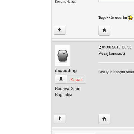
Konum: Hatırat
Teşekkür ederim
Yazarın web sites
↑
01.08.2015, 06:30
Mesaj konusu: :)
itsacoding
Çok iyi bir seçim olm
itsacoding Kullanıcının profilini görüntüle
Kapalı
Bedava-Sitem
Bağımlısı
Yazarın web sites
↑