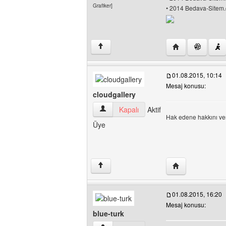
Grafiker]
• 2014 Bedava-Sitem.c
Yazarın web sites
↑
01.08.2015, 10:14
Mesaj konusu:
cloudgallery
cloudgallery Kullanıcının profilini görünt
Kapalı
Aktif
Hak edene hakkını ver
Üye
Yazarın web sites
↑
01.08.2015, 16:20
Mesaj konusu:
blue-turk