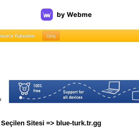
mium'a Yükselme
Giriş
eçilen Sitesi => blue-turk.tr.gg