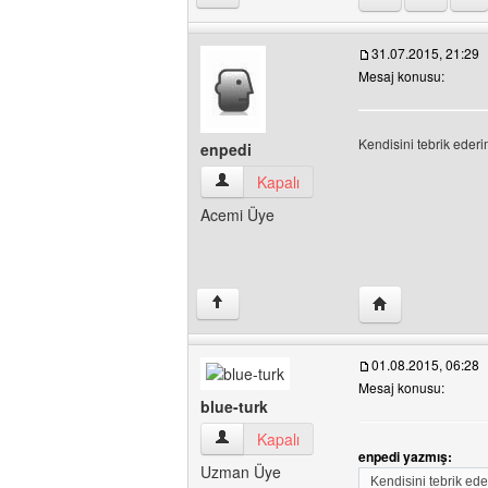
31.07.2015, 21:29
Mesaj konusu:
Kendisini tebrik eder
enpedi
enpedi Kullanıcının profilini görüntüle
Kapalı
Acemi Üye
Yazarın web sites
↑
01.08.2015, 06:28
Mesaj konusu:
blue-turk
blue-turk Kullanıcının profilini görüntüle
Kapalı
enpedi yazmış:
Uzman Üye
Kendisini tebrik ed