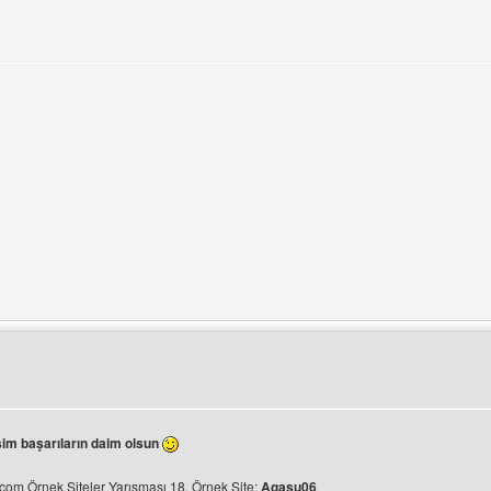
ni görüntüle
ini ziyaret et: miley-cyrus-fan-sitesi
im başarıların daim olsun
om Örnek Siteler Yarışması 18. Örnek Site:
Agasu06