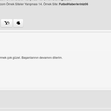
om Örnek Siteler Yarışması 14. Örnek Site:
FutbolHaberleriniz06
ini ziyaret et: agasu06
üle
mek çok güzel. Başarılarının devamını dilerim.
ini ziyaret et: cloudgallery