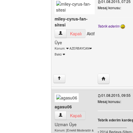
01.08.2015, 07:25
Mesaj konusu:
miley-cyrus-fan-
sitesi
Tebrik ederim
miley-cyrus-fan-sitesi Kullanıcının profili
Kapalı
Aktif
Üye
Konum: ❤ AZERBAYCAN❤
Bakü ❤
Yazarın web sites
↑
01.08.2015, 09:55
Mesaj konusu:
agasu06
agasu06 Kullanıcının profilini görüntüle
Kapalı
Tebrik ederim kardeş
Uzman Üye
______________
Konum: [Emekli Moderatör &
• 2014 Bedava-Sitem.c