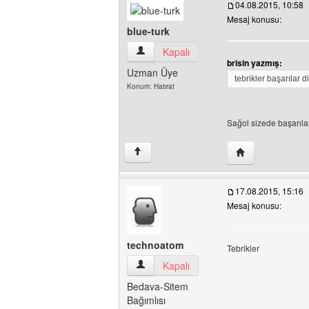
04.08.2015, 10:58
Mesaj konusu:
blue-turk
blue-turk Kullanıcının profilini görüntüle
Kapalı
brisin yazmış:
Uzman Üye
tebrikler başarılar d
Konum: Hatırat
Sağol sizede başarıla
Yazarın web sites
↑
17.08.2015, 15:16
Mesaj konusu:
technoatom
Tebrikler
technoatom Kullanıcının profilini görüntü
Kapalı
Bedava-Sitem
Bağımlısı