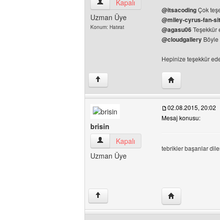
blue-turk Kullanıcının profilini görüntüle
Kapalı
@itsacoding
Çok teş
Uzman Üye
@miley-cyrus-fan-si
Konum: Hatırat
@agasu06
Teşekkür 
@cloudgallery
Böyle 
Hepinize teşekkür ede
Yazarın web sites
↑
02.08.2015, 20:02
Mesaj konusu:
brisin
brisin Kullanıcının profilini görüntüle
Kapalı
tebrikler başarılar dil
Uzman Üye
Yazarın web sitesi
↑