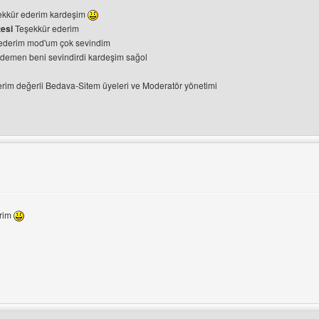
ekkür ederim kardeşim
tesi
Teşekkür ederim
ederim mod'um çok sevindim
demen beni sevindirdi kardeşim sağol
rim değerli Bedava-Sitem üyeleri ve Moderatör yönetimi
ini ziyaret et: blue-turk
erim
ni ziyaret et: brisin