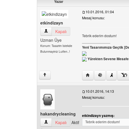
Yazar
10.01.2016, 01:04
Mesaj konusu:
etkindizayn
etkindizayn Kullanıcının profilini görüntüle
Kapalı
Tebrik ederim dostum!
Uzman Üye
______________
Konum: Tasarim Istekde
Yeni Tasarımımıza Geçtik [D
Bulunmayiniz Lutfen..!
Yürekten Sevene Mesafe 
Yazarın web sitesini ziya
↑
10.01.2016, 14:13
Mesaj konusu:
hakandrycleaning
etkindizayn yazmış:
hakandrycleaning Kullanıcının profilini görüntül
Kapalı
Aktif
Tebrik ederim dostum!