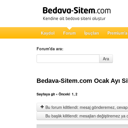
Kaydol
Forum
İpuçları
Premium'a
Forum'da ara:
Forum'da ara
Ara
Bedava-Sitem.com Ocak Ayı Sit
Sayfaya git
« Önceki
1
,
2
Bu forum kilitlendi: mesaj gönderemez, cevap 
Bu başlık kilitlendi: mesajları değiştiremez y