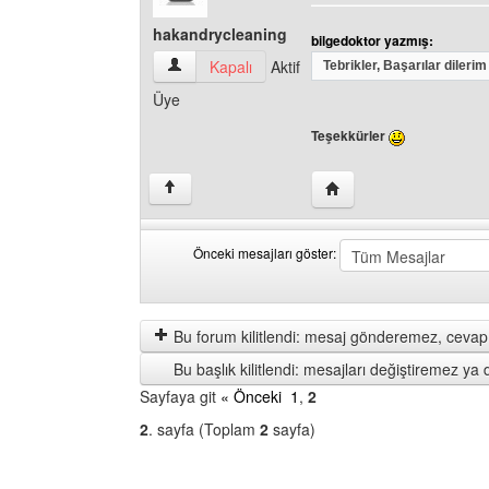
hakandrycleaning
bilgedoktor yazmış:
hakandrycleaning Kullanıcının profilini görüntül
Kapalı
Aktif
Tebrikler, Başarılar diler
Üye
Teşekkürler
Yazarın web sitesini ziy
↑
Önceki mesajları göster:
Önceki
Order
mesajları
by
göster
Bu forum kilitlendi: mesaj gönderemez, cevap 
Bu başlık kilitlendi: mesajları değiştiremez y
Sayfaya git
« Önceki
1
,
2
2
. sayfa (Toplam
2
sayfa)