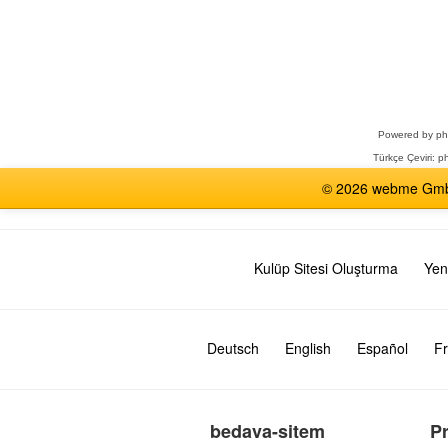
Bir
Forum
Seçin
Powered by
p
Türkçe Çeviri:
ph
© 2026 webme GmbH,
Kulüp Sitesi Oluşturma
Yen
Deutsch
English
Español
Fr
bedava-sitem
P