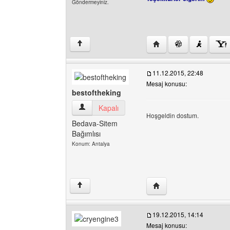
Göndermeyiniz.
Yazarın web sitesini ziy
↑
11.12.2015, 22:48
Mesaj konusu:
bestoftheking
bestoftheking Kullanıcının profilini görüntüle
Kapalı
Hoşgeldin dostum.
Bedava-Sitem
Bağımlısı
Konum: Antalya
Yazarın web sitesini ziy
↑
19.12.2015, 14:14
Mesaj konusu: