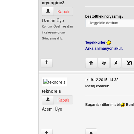
cryengine3
cryengine3 Kullanıcının profilini görüntüle
Kapalı
bestoftheking yazmış:
Uzman Üye
Hoşgeldin dostum.
Konum: Özel mesajları
inceleyemiyorum.
Göndermeyiniz.
Teşekkürler
Arka animasyon aktif.
Yazarın web sitesini ziy
↑
19.12.2015, 14:32
Mesaj konusu:
teknoreis
teknoreis Kullanıcının profilini görüntüle
Kapalı
Başarılar dilerim abi
Beni 
Acemi Üye
Yazarın web sitesini ziya
↑