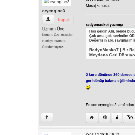
Mesaj konusu:
cryengine3
cryengine3 Kullanıcının profilini görüntüle
Kapalı
radyomaskot yazmış:
Uzman Üye
Hoş geldin Abi, bende bug
Konum: Özel mesajları
Çok ama çok sevindim ÖRNEK
Değerlisin abi, saygılarıml
inceleyemiyorum.
Göndermeyiniz.
RadyoMaskoT | Bir Ra
Meydana Geri Dönüyo
2 kere dönünce 360 derece ol
geri dönüp bakma eğiliminde
En son cryengine3 tarafından 0
Yazarın web sitesini ziy
↑
03.12.2015, 15:17