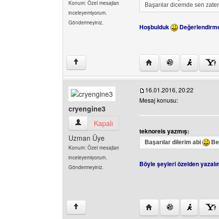
Konum: Özel mesajları
Başarılar dicemde sen zat
inceleyemiyorum.
Göndermeyiniz.
Hoşbulduk
Değerlendirme
Yazarın web sitesini ziy
↑
16.01.2016, 20:22
Mesaj konusu:
cryengine3
cryengine3 Kullanıcının profilini görüntüle
Kapalı
teknoreis yazmış:
Uzman Üye
Başarılar dilerim abi
Ben
Konum: Özel mesajları
inceleyemiyorum.
Böyle şeyleri özelden yazal
Göndermeyiniz.
Yazarın web sitesini ziy
↑