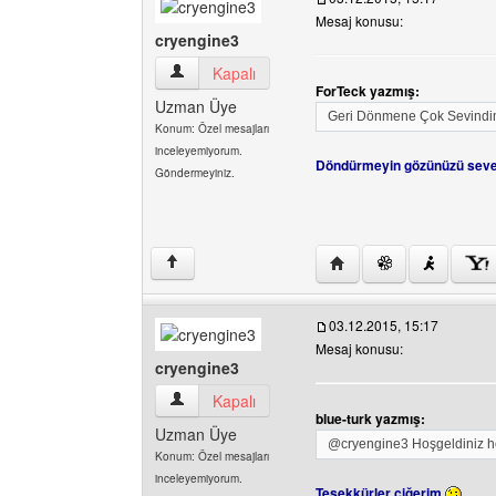
Mesaj konusu:
cryengine3
cryengine3 Kullanıcının profilini görüntüle
Kapalı
ForTeck yazmış:
Uzman Üye
Geri Dönmene Çok Sevind
Konum: Özel mesajları
inceleyemiyorum.
Döndürmeyin gözünüzü sev
Göndermeyiniz.
Yazarın web sitesini ziy
↑
03.12.2015, 15:17
Mesaj konusu:
cryengine3
cryengine3 Kullanıcının profilini görüntüle
Kapalı
blue-turk yazmış:
Uzman Üye
@cryengine3 Hoşgeldiniz ho
Konum: Özel mesajları
inceleyemiyorum.
Teşekkürler ciğerim