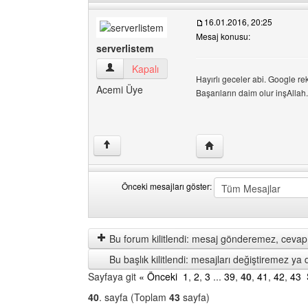
16.01.2016, 20:25
Mesaj konusu:
serverlistem
serverlistem Kullanıcının profilini görüntüle
Kapalı
Hayırlı geceler abi. Google r
Acemi Üye
Başarıların daim olur inşAllah.
Yazarın web sitesini ziya
↑
Önceki mesajları göster:
Önceki
Order
mesajları
by
göster
Bu forum kilitlendi: mesaj gönderemez, cevap 
Bu başlık kilitlendi: mesajları değiştiremez y
Sayfaya git
« Önceki
1
,
2
,
3
...
39
,
40
,
41
,
42
,
43
40
. sayfa (Toplam
43
sayfa)