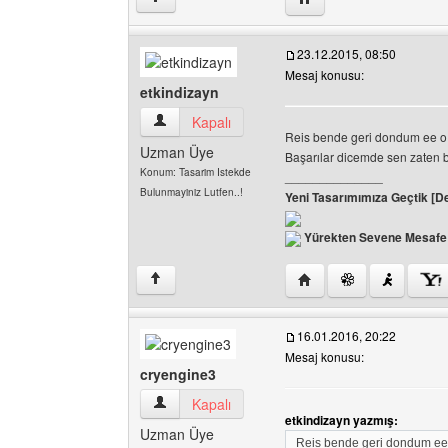
23.12.2015, 08:50
Mesaj konusu:
etkindizayn
etkindizayn Kullanıcının profilini görüntüle
Kapalı
Reis bende geri dondum ee 
Uzman Üye
Başarılar dicemde sen zaten
Konum: Tasarim Istekde
______________
Bulunmayiniz Lutfen..!
Yeni Tasarımımıza Geçtik [D
Yürekten Sevene Mesafe 
Yazarın web sitesini ziya
↑
16.01.2016, 20:22
Mesaj konusu:
cryengine3
cryengine3 Kullanıcının profilini görüntüle
Kapalı
etkindizayn yazmış:
Uzman Üye
Reis bende geri dondum ee