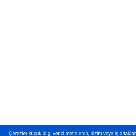
Çerezler küçük bilgi verici metinlerdir, bizim veya iş ortaklar