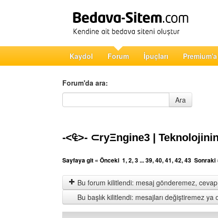
Kaydol
Forum
İpuçları
Premium'a
Forum'da ara:
Forum'da ara
Ara
-<₠>- ⊂ryΞngine3 | Teknolojinin
Sayfaya git
« Önceki
1
,
2
,
3
...
39
,
40
,
41
,
42
,
43
Sonraki 
Bu forum kilitlendi: mesaj gönderemez, cevap 
Bu başlık kilitlendi: mesajları değiştiremez y