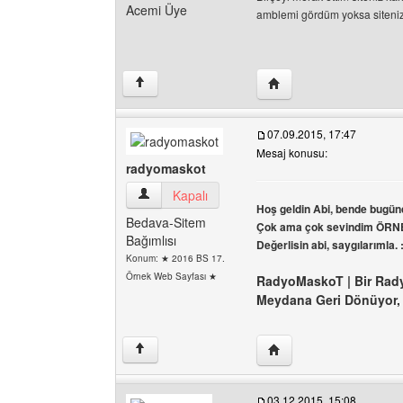
Acemi Üye
amblemi gördüm yoksa siteniz 
Yazarın web sitesini ziy
↑
07.09.2015, 17:47
Mesaj konusu:
radyomaskot
radyomaskot Kullanıcının profilini görüntüle
Kapalı
Hoş geldin Abi, bende bugün
Bedava-Sitem
Çok ama çok sevindim ÖRNEK 
Bağımlısı
Değerlisin abi, saygılarımla. :
Konum: ★ 2016 BS 17.
Örnek Web Sayfası ★
RadyoMaskoT | Bir Rad
Meydana Geri Dönüyor
Yazarın web sitesini ziy
↑
03.12.2015, 15:08