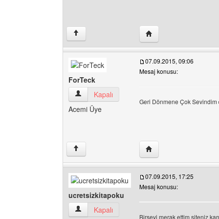
Yazarın web sitesini ziya
↑
07.09.2015, 09:06
Mesaj konusu:
ForTeck
ForTeck Kullanıcının profilini görüntüle
Kapalı
Geri Dönmene Çok Sevindim
Acemi Üye
Yazarın web sitesini ziy
↑
07.09.2015, 17:25
Mesaj konusu:
ucretsizkitapoku
ucretsizkitapoku Kullanıcının profilini görüntüle
Kapalı
Birşeyi merak ettim siteniz k