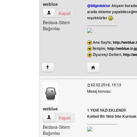
weblue
@bilgedoktor
Akşam buradas
arada ekleme yapabileceğim
weblue Kullanıcının profilini görüntüle
Kapalı
teşekkürler
.
Bedava-Sitem
______________
Bağımlısı
Ana Sayfa;
http://weblue.t
İletişim;
http://weblue.tr.g
Ziyaretçi Defteri;
http://w
Yazarın web sitesini ziy
↑
02.02.2016, 15:13
Mesaj konusu:
weblue
1 YENİ YAZI EKLENDİ!
Kaliteli Bir Web Site Kurmak
weblue Kullanıcının profilini görüntüle
Kapalı
______________
Bedava-Sitem
Bağımlısı