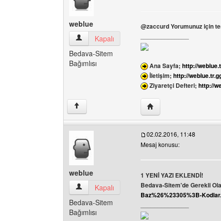
weblue
@zaccurd Yorumunuz için teş
______________
weblue Kullanıcının profilini görüntüle
Kapalı
Bedava-Sitem
Bağımlısı
Ana Sayfa;
http://weblue.t
İletişim;
http://weblue.tr.g
Ziyaretçi Defteri;
http://w
Yazarın web sitesini ziy
↑
02.02.2016, 11:48
Mesaj konusu:
weblue
1 YENİ YAZI EKLENDİ!
Bedava-Sitem'de Gerekli Ola
weblue Kullanıcının profilini görüntüle
Kapalı
Baz%26%23305%3B-Kodlar
Bedava-Sitem
______________
Bağımlısı