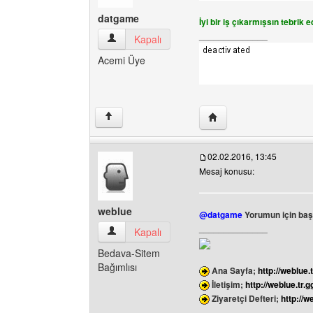
datgame
İyi bir iş çıkarmışsın tebrik 
______________
datgame Kullanıcının profilini görüntüle
Kapalı
Acemi Üye
Yazarın web sitesini ziy
↑
02.02.2016, 13:45
Mesaj konusu:
weblue
@datgame
Yorumun için başa
______________
weblue Kullanıcının profilini görüntüle
Kapalı
Bedava-Sitem
Bağımlısı
Ana Sayfa;
http://weblue.t
İletişim;
http://weblue.tr.g
Ziyaretçi Defteri;
http://w