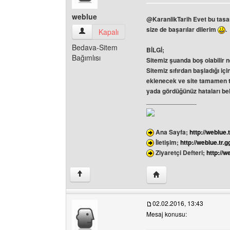
weblue
@KaranlikTarih Evet bu tasa
size de başarılar dilerim
.
weblue Kullanıcının profilini görüntüle
Kapalı
Bedava-Sitem
BİLGİ;
Bağımlısı
Sitemiz şuanda boş olabilir 
Sitemiz sıfırdan başladığı iç
eklenecek ve site tamamen 
yada gördüğünüz hataları bel
______________
Ana Sayfa;
http://weblue.t
İletişim;
http://weblue.tr.g
Ziyaretçi Defteri;
http://w
Yazarın web sitesini ziy
↑
02.02.2016, 13:43
Mesaj konusu: