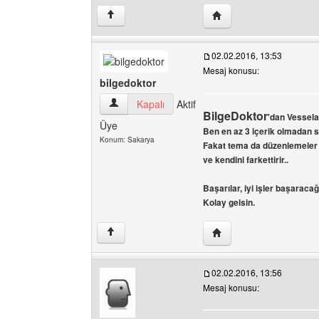
Yazarın web sitesini ziy
↑
02.02.2016, 13:53
Mesaj konusu:
bilgedoktor
bilgedoktor Kullanıcının profilini görüntüle
Kapalı
Aktif
BilgeDoktor
'dan Vessel
Üye
Ben en az 3 içerik olmadan
Konum: Sakarya
Fakat tema da düzenlemeler 
ve kendini farkettirir..
Başarılar, iyi işler başarac
Kolay gelsin.
Yazarın web sitesini ziya
↑
02.02.2016, 13:56
Mesaj konusu: