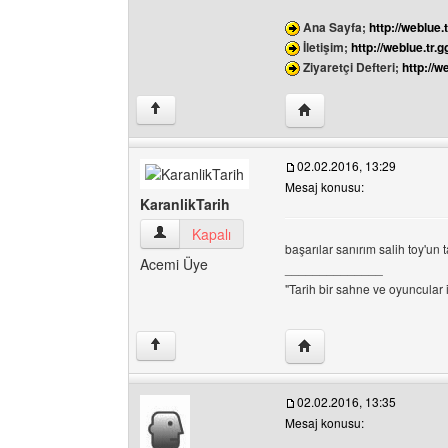
Ana Sayfa;
http://weblue.t
İletişim;
http://weblue.tr.g
Ziyaretçi Defteri;
http://w
Yazarın web sitesini ziy
↑
02.02.2016, 13:29
Mesaj konusu:
KaranlikTarih
KaranlikTarih Kullanıcının profilini görüntüle
Kapalı
başarılar sanırım salih toy'un
Acemi Üye
______________
"Tarih bir sahne ve oyuncular 
Yazarın web sitesini ziya
↑
02.02.2016, 13:35
Mesaj konusu: