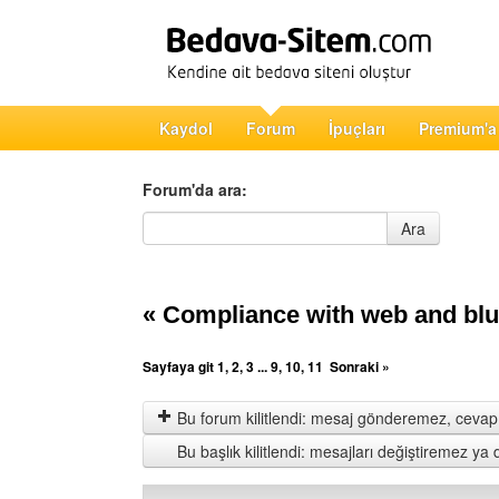
Kaydol
Forum
İpuçları
Premium'a
Forum'da ara:
Forum'da ara
Ara
« Compliance with web and b
Sayfaya git
1
,
2
,
3
...
9
,
10
,
11
Sonraki »
Bu forum kilitlendi: mesaj gönderemez, cevap 
Bu başlık kilitlendi: mesajları değiştiremez y