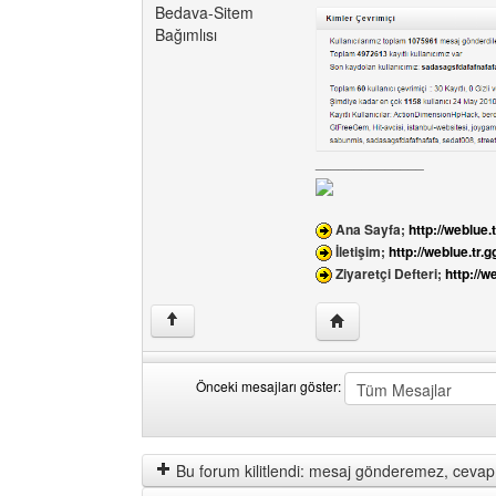
Bedava-Sitem
Bağımlısı
______________
Ana Sayfa;
http://weblue.t
İletişim;
http://weblue.tr.g
Ziyaretçi Defteri;
http://w
Yazarın web sitesini ziy
↑
Önceki mesajları göster:
Önceki
Order
mesajları
by
göster
Bu forum kilitlendi: mesaj gönderemez, cevap 