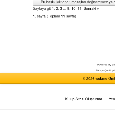
Bu başlık kilitlendi: mesajları değiştiremez y
Sayfaya git
1
,
2
,
3
...
9
,
10
,
11
Sonraki »
1
. sayfa (Toplam
11
sayfa)
Bir
Forum
Seçin
Powered by
p
Türkçe Çeviri:
ph
© 2026 webme GmbH,
Kulüp Sitesi Oluşturma
Yen