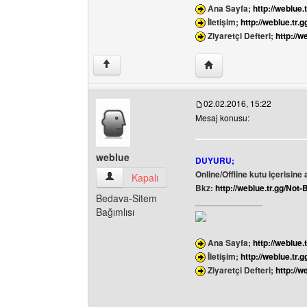
Ana Sayfa;
http://weblue.t
İletişim;
http://weblue.tr.g
Ziyaretçi Defteri;
http://w
Yazarın web sitesini ziy
↑
02.02.2016, 15:22
Mesaj konusu:
weblue
DUYURU;
Online/Offline kutu içerisine a
weblue Kullanıcının profilini görüntüle
Kapalı
Bkz:
http://weblue.tr.gg/N
Bedava-Sitem
______________
Bağımlısı
Ana Sayfa;
http://weblue.t
İletişim;
http://weblue.tr.g
Ziyaretçi Defteri;
http://w