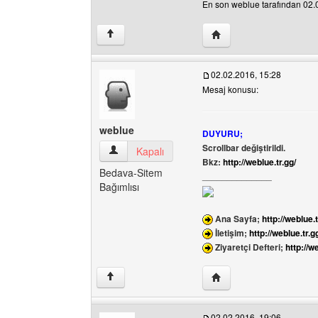
En son weblue tarafından 02.02
Yazarın web sitesini ziy
↑
02.02.2016, 15:28
Mesaj konusu:
weblue
DUYURU;
Scrollbar değiştirildi.
weblue Kullanıcının profilini görüntüle
Kapalı
Bkz:
http://weblue.tr.gg/
Bedava-Sitem
______________
Bağımlısı
Ana Sayfa;
http://weblue.t
İletişim;
http://weblue.tr.g
Ziyaretçi Defteri;
http://w
Yazarın web sitesini ziy
↑
02.02.2016, 19:06