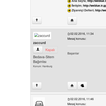
Ana Sayfa;
http://weblue.t
İletişim;
http://weblue.tr.g
Ziyaretçi Defteri;
http://w
Yazarın web sitesini ziy
↑
02.02.2016, 11:34
Mesaj konusu:
zaccurd
zaccurd Kullanıcının profilini görüntüle
Kapalı
Başarılar
Bedava-Sitem
Bağımlısı
Konum: Hamburg
Yazarın web sitesini ziy
↑
02.02.2016, 11:46
Mesaj konusu: