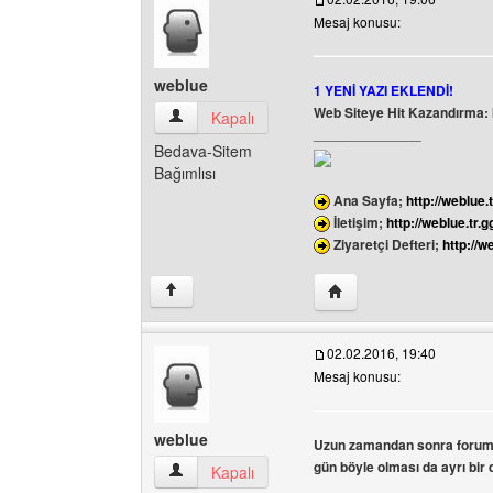
Mesaj konusu:
weblue
1 YENİ YAZI EKLENDİ!
Web Siteye Hit Kazandırma:
weblue Kullanıcının profilini görüntüle
Kapalı
______________
Bedava-Sitem
Bağımlısı
Ana Sayfa;
http://weblue.t
İletişim;
http://weblue.tr.g
Ziyaretçi Defteri;
http://w
Yazarın web sitesini ziy
↑
02.02.2016, 19:40
Mesaj konusu:
weblue
Uzun zamandan sonra forum
gün böyle olması da ayrı bir 
weblue Kullanıcının profilini görüntüle
Kapalı