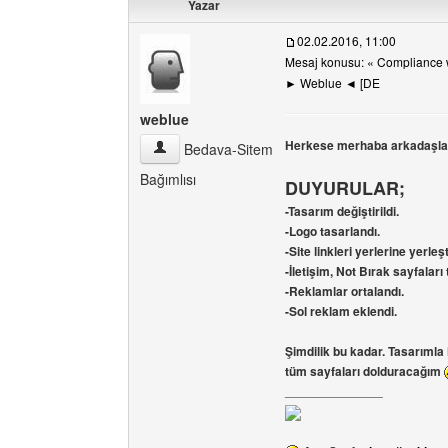
Yazar
02.02.2016, 11:00
Mesaj konusu: « Compliance w
► Weblue ◄ [DE
weblue
Herkese merhaba arkadaşl
weblue Kullanıcının profilini görüntüle
Bedava-Sitem
Bağımlısı
DUYURULAR;
-Tasarım değiştirildi.
-Logo tasarlandı.
-Site linkleri yerlerine yerleşti
-İletişim, Not Bırak sayfalar
-Reklamlar ortalandı.
-Sol reklam eklendi.
Şimdilik bu kadar. Tasarımla 
tüm sayfaları dolduracağım
______________