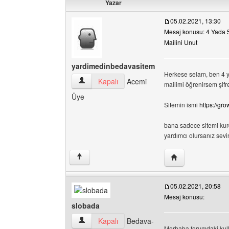
Yazar
05.02.2021, 13:30
Mesaj konusu: 4 Yada 5
Mailini Unut
yardimedinbedavasitem
Herkese selam, ben 4 ya
yardimedinbedavasitem Kullanıcının profilini gö
Kapalı
Acemi
mailimi öğrenirsem şifre
Üye
Sitemin ismi
https://gr
bana sadece sitemi kur
yardımcı olursanız sevin
Yazarın web sitesi
↑
05.02.2021, 20:58
Mesaj konusu:
slobada
slobada Kullanıcının profilini görüntüle
Kapalı
Bedava-
Merhaba forumdaki kulla