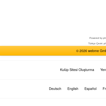
Bir
Forum
Seçin
Powered by
p
Türkçe Çeviri:
ph
© 2026 webme GmbH,
Kulüp Sitesi Oluşturma
Yen
Deutsch
English
Español
Fr