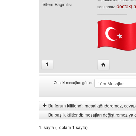
Sitem Bağımlısı
destek( 
sorularınızı
______________
Yazarın web sitesi
↑
Önceki mesajları göster:
Önceki
Order
mesajları
by
göster
Bu forum kilitlendi: mesaj gönderemez, cevap 
Bu başlık kilitlendi: mesajları değiştiremez y
1
. sayfa (Toplam
1
sayfa)