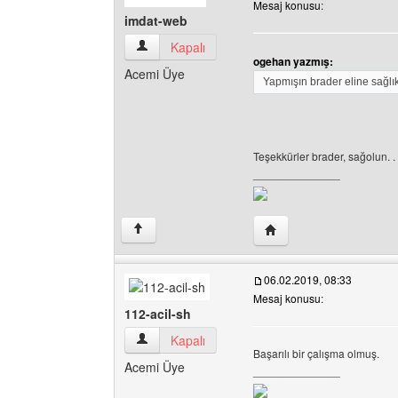
Mesaj konusu:
imdat-web
imdat-web Kullanıcının profilini görüntüle
Kapalı
ogehan yazmış:
Acemi Üye
Yapmışın brader eline sağlık
Teşekkürler brader, sağolun. . .
______________
Yazarın web sitesini ziy
↑
06.02.2019, 08:33
Mesaj konusu:
112-acil-sh
112-acil-sh Kullanıcının profilini görüntüle
Kapalı
Başarılı bir çalışma olmuş.
Acemi Üye
______________