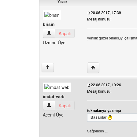
Yazar
20.06.2017, 17:39
Mesaj konusu:
brisin
brisin Kullanıcının profilini görüntüle
Kapalı
yenilik güzel olmuş,iyi çalışma
Uzman Üye
Yazarın web sitesini ziya
↑
22.06.2017, 10:26
Mesaj konusu:
imdat-web
imdat-web Kullanıcının profilini görüntüle
Kapalı
teknolanya yazmış:
Acemi Üye
Başarılar
Sağolasın ...
______________