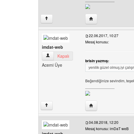
Yazarın web sitesini ziy
↑
22.06.2017, 10:27
Mesaj konusu:
imdat-web
imdat-web Kullanıcının profilini görüntüle
Kapalı
brisin yazmış:
Acemi Üye
yenilik güzel olmuş,iyi çalış
Beğendiğinize sevindim, teşekk
______________
Yazarın web sitesini ziy
↑
04.08.2018, 12:20
Mesaj konusu: imDaT weB
imdat-web