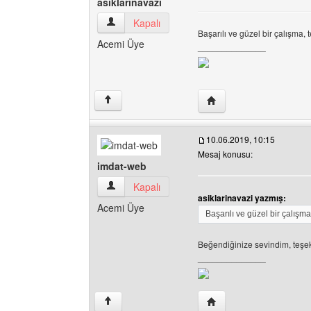
asiklarinavazi
asiklarinavazi Kullanıcının profilini görüntüle
Kapalı
Başarılı ve güzel bir çalışma, t
Acemi Üye
______________
Yazarın web sitesini ziya
↑
10.06.2019, 10:15
Mesaj konusu:
imdat-web
imdat-web Kullanıcının profilini görüntüle
Kapalı
asiklarinavazi yazmış:
Acemi Üye
Başarılı ve güzel bir çalışma,
Beğendiğinize sevindim, teşe
______________
Yazarın web sitesini ziy
↑