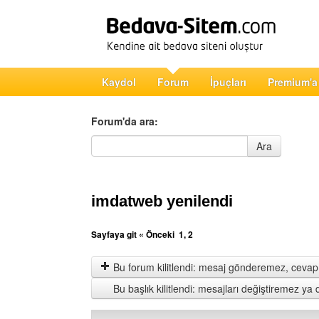
Kaydol
Forum
İpuçları
Premium'a
Forum'da ara:
Forum'da ara
Ara
imdatweb yenilendi
Sayfaya git
« Önceki
1
,
2
Bu forum kilitlendi: mesaj gönderemez, cevap 
Bu başlık kilitlendi: mesajları değiştiremez y