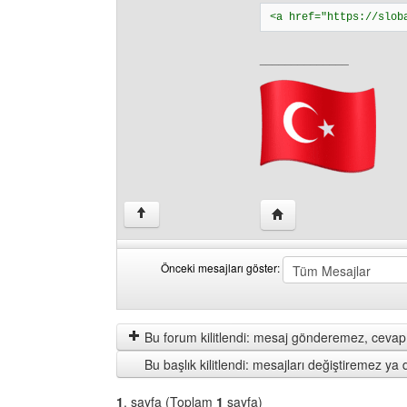
<a href="https://slob
______________
Yazarın web sitesini ziy
↑
Önceki mesajları göster:
Önceki
Order
mesajları
by
göster
Bu forum kilitlendi: mesaj gönderemez, cevap 
Bu başlık kilitlendi: mesajları değiştiremez y
1
. sayfa (Toplam
1
sayfa)