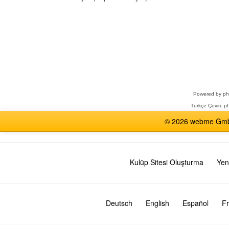
Bir
Forum
Seçin
Powered by
p
Türkçe Çeviri:
ph
© 2026 webme GmbH,
Kulüp Sitesi Oluşturma
Yen
Deutsch
English
Español
Fr