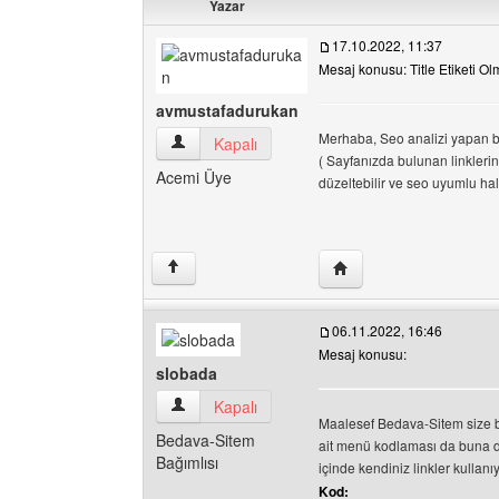
Yazar
17.10.2022, 11:37
Mesaj konusu: Title Etiketi O
avmustafadurukan
Merhaba, Seo analizi yapan bir
avmustafadurukan Kullanıcının profilini görüntü
Kapalı
( Sayfanızda bulunan linklerin
Acemi Üye
düzeltebilir ve seo uyumlu hal
Yazarın web sitesini zi
↑
06.11.2022, 16:46
Mesaj konusu:
slobada
slobada Kullanıcının profilini görüntüle
Kapalı
Maalesef Bedava-Sitem size 
Bedava-Sitem
ait menü kodlaması da buna d
Bağımlısı
içinde kendiniz linkler kullanı
Kod: