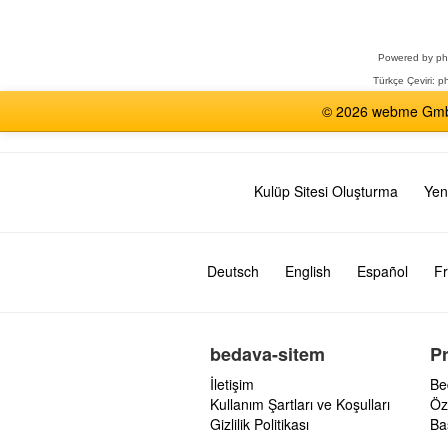
Forum
Seçin
Powered by
p
Türkçe Çeviri:
ph
© 2026 webme GmbH,
Kulüp Sitesi Oluşturma
Yen
Deutsch
English
Español
Fr
bedava-sitem
P
İletişim
Be
Kullanım Şartları ve Koşulları
Öz
Gizlilik Politikası
Ba