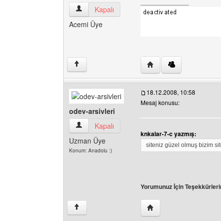
______________
knkalar-7-c Kullanıcının profilini görüntüle
Kapalı
Acemi Üye
Yazarın web sitesini ziya
↑
18.12.2008, 10:58
Mesaj konusu:
odev-arsivleri
odev-arsivleri Kullanıcının profilini görüntüle
Kapalı
knkalar-7-c yazmış:
Uzman Üye
siteniz güzel olmuş bizim 
Konum: Anadolu :)
Yorumunuz İçin Teşekkürleri
Yazarın web sitesini ziya
↑