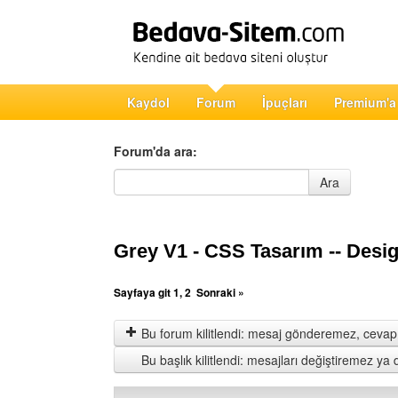
Kaydol
Forum
İpuçları
Premium'a
Forum'da ara:
Forum'da ara
Ara
Grey V1 - CSS Tasarım -- Des
Sayfaya git
1
,
2
Sonraki »
Bu forum kilitlendi: mesaj gönderemez, cevap 
Bu başlık kilitlendi: mesajları değiştiremez y