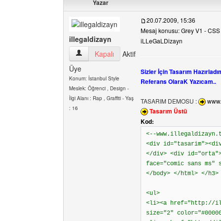
Yazar
20.07.2009, 15:36
Mesaj konusu: Grey V1 - CSS 
illegaldizayn
iLLeGaLDizayn
illegaldizayn Kullanıcının profilini görüntüle
Kapalı
Aktif
Üye
Sizler İçin Tasarım Hazırladı
Konum: İstanbul Style
Referans OlaraK Yazıcam..
Meslek: Öğrenci , Design -
İlgi Alanı : Rap , Graffiti - Yaş
TASARIM DEMOSU :
www.n
: 16
Tasarım Üstü
Kod:
<--www.illegaldizayn.
<div id="tasarim"><di
</div> <div id="orta"
face="comic sans ms" 
</body> </html> </h3>
<ul>
<li><a href="http://i
size="2" color="#0000