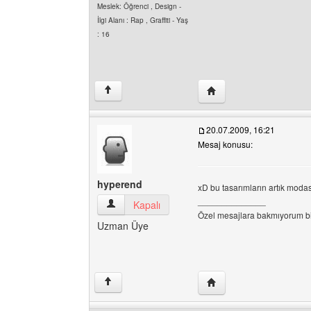
Meslek: Öğrenci , Design -
İlgi Alanı : Rap , Graffiti - Yaş
: 16
Yazarın web sitesini ziya
↑
20.07.2009, 16:21
Mesaj konusu:
hyperend
xD bu tasarımların artık modası
______________
hyperend Kullanıcının profilini görüntüle
Kapalı
Özel mesajlara bakmıyorum bil
Uzman Üye
Yazarın web sitesini ziy
↑