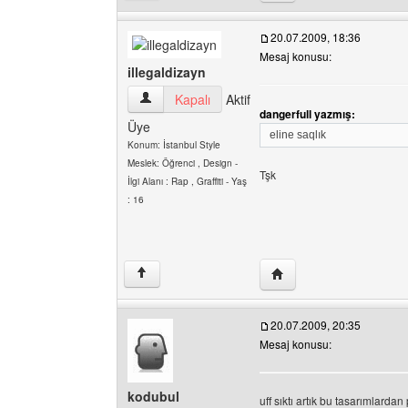
20.07.2009, 18:36
Mesaj konusu:
illegaldizayn
illegaldizayn Kullanıcının profilini görüntüle
Kapalı
Aktif
dangerfull yazmış:
Üye
eline saqlık
Konum: İstanbul Style
Meslek: Öğrenci , Design -
Tşk
İlgi Alanı : Rap , Graffiti - Yaş
: 16
Yazarın web sitesini ziya
↑
20.07.2009, 20:35
Mesaj konusu:
kodubul
uff sıktı artık bu tasarımlarda