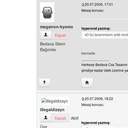
20.07.2009, 17:01
Mesaj konusu:
megatron-byemo
hyperend yazmış:
megatron-byemo Kullanıcının profilini görüntül
Kapalı
xD bu tasarımların artık moda
Bedava-Sitem
Bağımlısı
bencede
______________
Herkese Bedava Css Tasarım
şimdiye kadar istek üzerine 
Yazarın web sitesini zi
↑
20.07.2009, 18:22
Mesaj konusu:
illegaldizayn
illegaldizayn Kullanıcının profilini görüntüle
Kapalı
Aktif
hyperend yazmış:
Üye