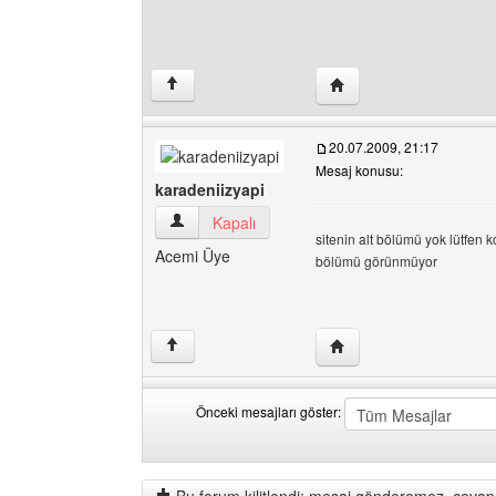
Yazarın web sitesini ziya
↑
20.07.2009, 21:17
Mesaj konusu:
karadeniizyapi
karadeniizyapi Kullanıcının profilini görüntüle
Kapalı
sitenin alt bölümü yok lütfen 
Acemi Üye
bölümü görünmüyor
Yazarın web sitesini ziy
↑
Önceki mesajları göster:
Önceki
Order
mesajları
by
göster