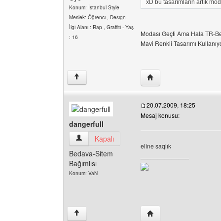
xD bu tasarımların artık moda
Konum: İstanbul Style
Meslek: Öğrenci , Design -
İlgi Alanı : Rap , Graffiti - Yaş
Modası Geçti Ama Hala TR-Bed
: 16
Mavi Renkli Tasarımı Kullanıyor
Yazarın web sitesini ziya
↑
20.07.2009, 18:25
Mesaj konusu:
dangerfull
dangerfull Kullanıcının profilini görüntüle
Kapalı
eline saqlık
Bedava-Sitem
______________
Bağımlısı
Konum: VaN
Yazarın web sitesini ziya
↑