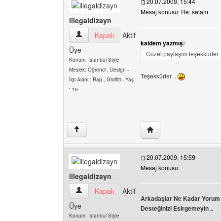
20.07.2009, 15:44
Mesaj konusu: Re: selam
illegaldizayn
illegaldizayn Kullanıcının profilini görüntüle
Kapalı
Aktif
kaidem yazmış:
Üye
Güzel paylaşım teşekkürler..
Konum: İstanbul Style
Meslek: Öğrenci , Design -
Teşekkürler ..
İlgi Alanı : Rap , Graffiti - Yaş
: 16
Yazarın web sitesini ziya
↑
20.07.2009, 15:59
Mesaj konusu:
illegaldizayn
illegaldizayn Kullanıcının profilini görüntüle
Kapalı
Aktif
Arkadaşlar Ne Kadar Yorum v
Üye
Desteğinizi Esirgemeyin ..
Konum: İstanbul Style