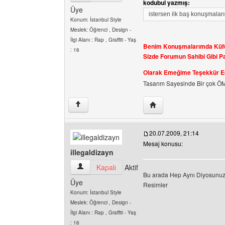
kodubul yazmış:
Üye
istersen ilk baş konuşmaları
Konum: İstanbul Style
Meslek: Öğrenci , Design -
İlgi Alanı : Rap , Graffiti - Yaş
Benim Konuşmalarımda Küfür ,
: 16
Sizde Forumun Sahibi Gibi P
Olarak Emeğime Teşekkür Edi
Tasarım Sayesinde Bir çok ÖM le
Yazarın web sitesini ziya
↑
20.07.2009, 21:14
Mesaj konusu:
illegaldizayn
illegaldizayn Kullanıcının profilini görüntüle
Kapalı
Aktif
Bu arada Hep Aynı Diyosunuz 
Üye
Resimler
Konum: İstanbul Style
Meslek: Öğrenci , Design -
İlgi Alanı : Rap , Graffiti - Yaş
: 16