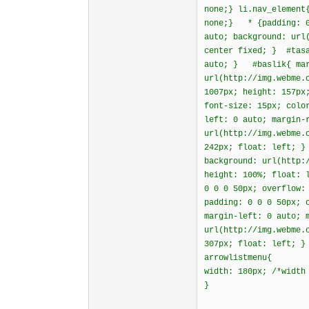
none;} li.nav_element
none;} * {padding: 0
auto; background: url
center fixed; } #tasa
auto; } #baslik{ marg
url(http://img.webme.
1007px; height: 157px
font-size: 15px; col
left: 0 auto; margin-
url(http://img.webme.
242px; float: left; }
background: url(http:
height: 100%; float: 
0 0 0 50px; overflow:
padding: 0 0 0 50px; 
margin-left: 0 auto; 
url(http://img.webme.
307px; float: left; }
arrowlistmenu{
width: 180px; /*width
}