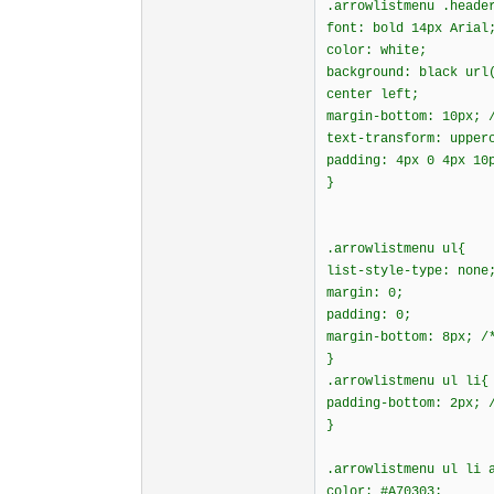
.arrowlistmenu .heade
font: bold 14px Arial
color: white;
background: black url
center left;
margin-bottom: 10px; 
text-transform: upper
padding: 4px 0 4px 10
}
.arrowlistmenu ul{
list-style-type: none
margin: 0;
padding: 0;
margin-bottom: 8px; /
}
.arrowlistmenu ul li{
padding-bottom: 2px; 
}
.arrowlistmenu ul li 
color: #A70303;