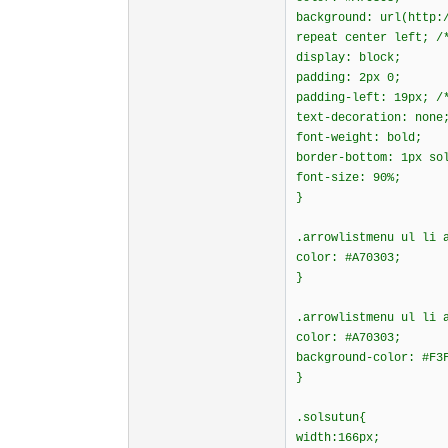
background: url(http:
repeat center left; /
display: block;
padding: 2px 0;
padding-left: 19px; /
text-decoration: none
font-weight: bold;
border-bottom: 1px so
font-size: 90%;
}
.arrowlistmenu ul li 
color: #A70303;
}
.arrowlistmenu ul li 
color: #A70303;
background-color: #F3
}
.solsutun{
width:166px;