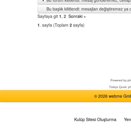
Bu forum kilitlendi: mesaj gönderemez, cevap 
Bu başlık kilitlendi: mesajları değiştiremez y
Sayfaya git
1
,
2
Sonraki »
1
. sayfa (Toplam
2
sayfa)
Bir
Forum
Seçin
Powered by
p
Türkçe Çeviri:
ph
© 2026 webme GmbH,
Kulüp Sitesi Oluşturma
Yen