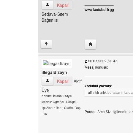
______________
kodubul Kullanıcının profilini görüntüle
Kapalı
www.kodubul.tr.gg
Bedava-Sitem
Bağımlısı
Yazarın web sitesini ziy
↑
20.07.2009, 20:45
Mesaj konusu:
illegaldizayn
illegaldizayn Kullanıcının profilini görüntüle
Kapalı
Aktif
kodubul yazmış:
Üye
uff sıktı artık bu tasarımlar
Konum: İstanbul Style
Meslek: Öğrenci , Design -
İlgi Alanı : Rap , Graffiti - Yaş
Pardon Ama Sizi İlgilendirm
: 16