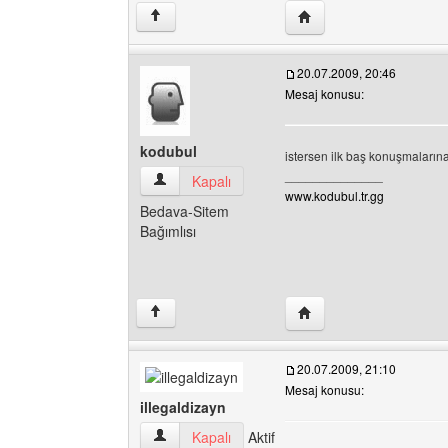
Yazarın web sitesini ziya
↑
20.07.2009, 20:46
Mesaj konusu:
kodubul
istersen ilk baş konuşmalarına 
______________
kodubul Kullanıcının profilini görüntüle
Kapalı
www.kodubul.tr.gg
Bedava-Sitem
Bağımlısı
Yazarın web sitesini ziy
↑
20.07.2009, 21:10
Mesaj konusu:
illegaldizayn
illegaldizayn Kullanıcının profilini görüntüle
Kapalı
Aktif