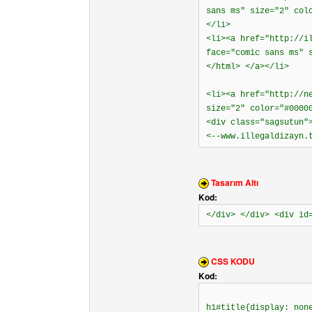
sans ms" size="2" col
</li>
<li><a href="http://i
face="comic sans ms" 
</html> </a></li>
<li><a href="http://n
size="2" color="#0000
<div class="sagsutun"
<--www.illegaldizayn.
Tasarım Altı
Kod:
</div> </div> <div id
CSS KODU
Kod:
h1#title{display: non