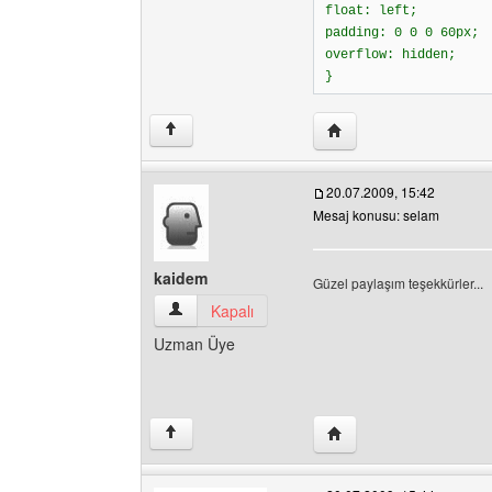
float: left;
padding: 0 0 0 60px;
overflow: hidden;
}
Yazarın web sitesini ziya
↑
20.07.2009, 15:42
Mesaj konusu: selam
kaidem
Güzel paylaşım teşekkürler...
kaidem Kullanıcının profilini görüntüle
Kapalı
Uzman Üye
Yazarın web sitesini ziy
↑