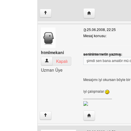
Yazarın web sitesini ziya
↑
25.06.2008, 22:25
Mesaj konusu:
htmlmekani
senininternetin yazmış:
htmlmekani Kullanıcının profilini görüntüle
Kapalı
şimdi sen bana amatör mü 
Uzman Üye
Mesajımı iyi okursan böyle bir
iyi çalışmalar
______________
Yazarın web sitesini ziy
↑