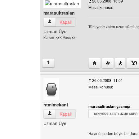
26.06.2008, 10:59
Mesaj konusu:
marasultraslan
marasultraslan Kullanıcının profilini görüntüle
Kapalı
Türkiyede zaten uzun süreli aç
Uzman Üye
Konum: Ҳ●K.Maraş●Ҳ
Yazarın web sitesini ziy
↑
26.06.2008, 11:01
Mesaj konusu:
htmlmekani
marasultraslan yazmış:
htmlmekani Kullanıcının profilini görüntüle
Kapalı
Türkiyede zaten uzun süreli 
Uzman Üye
Hayır önceden böyle bir duru