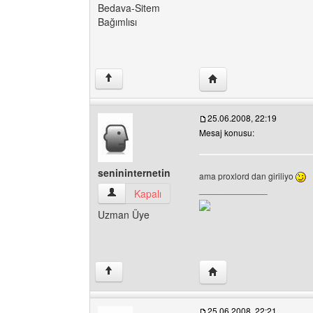
Bedava-Sitem
Bağımlısı
Yazarın web sitesini ziya
↑
25.06.2008, 22:19
Mesaj konusu:
senininternetin
ama proxlord dan giriliyo
______________
senininternetin Kullanıcının profilini görüntüle
Kapalı
Uzman Üye
Yazarın web sitesini ziya
↑
25.06.2008, 22:21