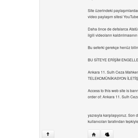
Site üzerindeki paylaşımlarda
video paylaşım sitesi YouTube 
Daha önce de defalarca Atatürk
ilgili videoların kaldırılmasını
Bu seferki gerekçe henüz bilin
BU SİTEYE ERİŞİM ENGELL
Ankara 11. Sulh Ceza Mahkemes
TELEKOMÜNİKASYON İLETİŞİM
Access to this web site is 
order of: Ankara 11. Sulh Ce
yazısıyla karşılaşıyoruz. Son 
kullanıcıları tarafından tepkiyl
Yazarın web sitesini ziy
↑