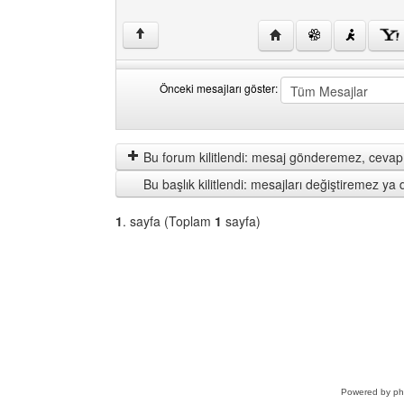
Yazarın web sitesini ziy
↑
Önceki mesajları göster:
Önceki
Order
mesajları
by
göster
Bu forum kilitlendi: mesaj gönderemez, cevap 
Bu başlık kilitlendi: mesajları değiştiremez y
1
. sayfa (Toplam
1
sayfa)
Bir
Forum
Seçin
Powered by
p