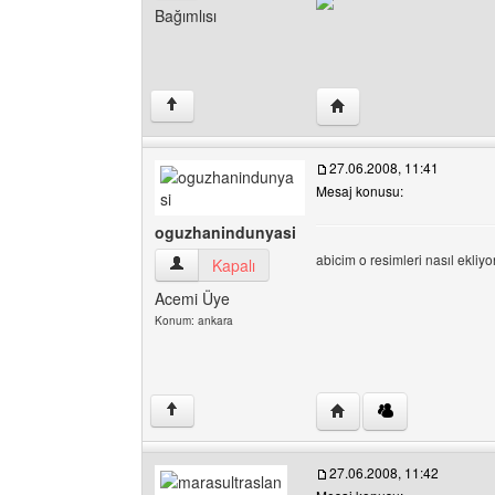
Bağımlısı
Yazarın web sitesini ziy
↑
27.06.2008, 11:41
Mesaj konusu:
oguzhanindunyasi
abicim o resimleri nasıl ekli
oguzhanindunyasi Kullanıcının profilini görüntü
Kapalı
Acemi Üye
Konum: ankara
Yazarın web sitesini zi
↑
27.06.2008, 11:42