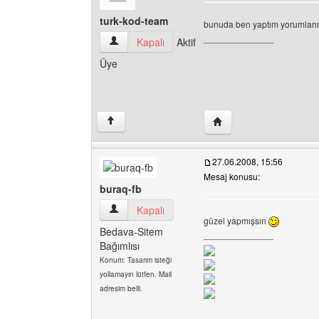
turk-kod-team
bunuda ben yaptım yorumların
______________
turk-kod-team Kullanıcının profilini görüntüle
Kapalı
Aktif
Üye
Yazarın web sitesini ziy
↑
27.06.2008, 15:56
Mesaj konusu:
buraq-fb
buraq-fb Kullanıcının profilini görüntüle
Kapalı
güzel yapmışsın
Bedava-Sitem
______________
Bağımlısı
Konum: Tasarım isteği
yollamayın lütfen. Mail
adresim belli.