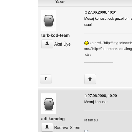
Yazar
27.06.2008, 10:01
Mesaj konusu: cok guzel bir r
eseri
turk-kod-team
<a href="http://img.foto
turk-kod-team Kullanıcının profilini görüntüle
Aktif Üye
src="http://fotoambar.com//
</a>
______________
Yazarın web sitesini ziy
↑
27.06.2008, 10:20
Mesaj konusu:
adilkaradag
resim şu
adilkaradag Kullanıcının profilini görüntüle
Bedava-Sitem