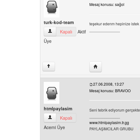
Mesaj konusu: sağol
turk-kod-team
teşekur ederım hepinize iste
______________
turk-kod-team Kullanıcının profilini görüntüle
Kapalı
Aktif
Üye
Yazarın web sitesini ziy
↑
27.06.2008, 13:27
Mesaj konusu: BRAVOO
htmlpaylasim
Seni tebrik ediyorum gerçekten
______________
htmlpaylasim Kullanıcının profilini görüntüle
Kapalı
www.htmlpaylasim.tr.gg
Acemi Üye
PAYLAŞIMCILAR GRUBU