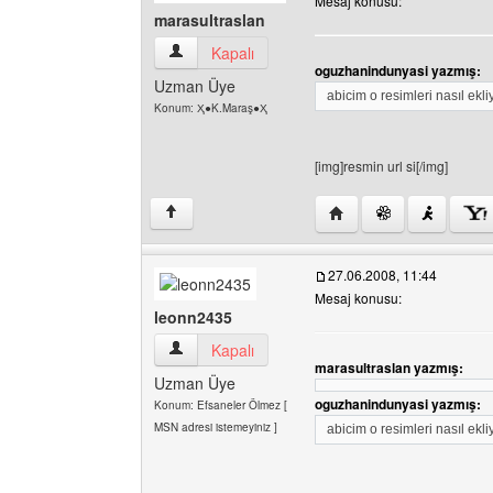
Mesaj konusu:
marasultraslan
marasultraslan Kullanıcının profilini görüntüle
Kapalı
oguzhanindunyasi yazmış:
Uzman Üye
abicim o resimleri nasıl ek
Konum: Ҳ●K.Maraş●Ҳ
[img]resmin url si[/img]
Yazarın web sitesini ziy
↑
27.06.2008, 11:44
Mesaj konusu:
leonn2435
leonn2435 Kullanıcının profilini görüntüle
Kapalı
marasultraslan yazmış:
Uzman Üye
oguzhanindunyasi yazmış:
Konum: Efsaneler Ölmez [
MSN adresi istemeyiniz ]
abicim o resimleri nasıl ek