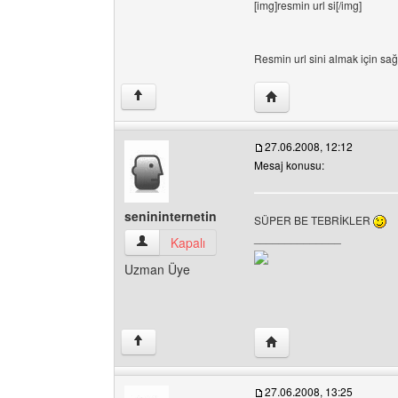
[img]resmin url si[/img]
Resmin url sini almak için sağ 
Yazarın web sitesini ziy
↑
27.06.2008, 12:12
Mesaj konusu:
senininternetin
SÜPER BE TEBRİKLER
______________
senininternetin Kullanıcının profilini görüntüle
Kapalı
Uzman Üye
Yazarın web sitesini ziya
↑
27.06.2008, 13:25