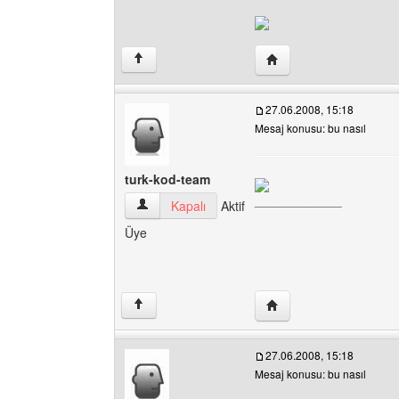
Yazarın web sitesini ziy
↑
27.06.2008, 15:18
Mesaj konusu: bu nasıl
turk-kod-team
______________
turk-kod-team Kullanıcının profilini görüntüle
Kapalı
Aktif
Üye
Yazarın web sitesini ziy
↑
27.06.2008, 15:18
Mesaj konusu: bu nasıl