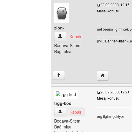
23.09.2008, 12:15
Mesaj konusu:
zion-
net benim ilgimi çekiy
______________
zion- Kullanıcının profilini görüntüle
Kapalı
[IMG]Banner+flash+Şar
Bedava-Sitem
Bağımlısı
Yazarın web sitesi
↑
23.09.2008, 12:21
Mesaj konusu:
trgg-kod
trgg-kod Kullanıcının profilini görüntüle
Kapalı
org ilgimi çekiyor
Bedava-Sitem
Bağımlısı