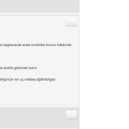
Alıntıyla Cevap Gönder
nasıl saglanacak acaa oncelıkle bunun hakkında
e acıklık getırmek lazım
lginizin en uç noktası,eğitimbilgisi
Alıntıyla Cevap Gönder