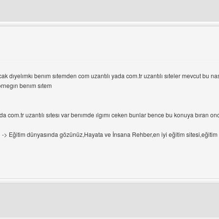
ni ziyaret et: net-tr
le
cak dıyelımkı benım sıtemden com uzantılı yada com.tr uzantılı sıteler mevcut bu 
 ornegın benım sıtem
g
da com.tr uzantılı sıtesı var benımde ılgımı ceken bunlar bence bu konuya bıran onc
g
-> Eğitim dünyasında gözünüz,Hayata ve İnsana Rehber,en iyi eğitim sitesi,eğitim bi
ni ziyaret et: egitimbilgisi