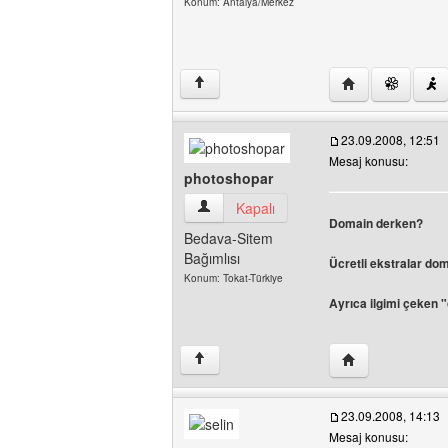
Konum: Antalya/Merkez
Yazarın web sites
↑
23.09.2008, 12:51
Mesaj konusu:
photoshopar
photoshopar Kullanıcının profilini görünt
Kapalı
Domain derken?
Bedava-Sitem
Bağımlısı
Ücretli ekstralar do
Konum: Tokat-Türkiye
Ayrıca ilgimi çeken 
Yazarın web sites
↑
23.09.2008, 14:13
Mesaj konusu: