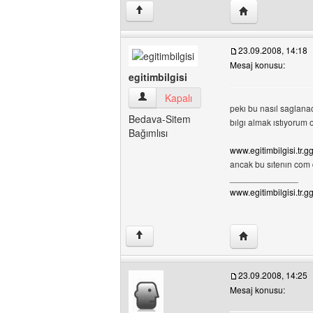
Yazarın web sitesi
↑
23.09.2008, 14:18
Mesaj konusu:
egitimbilgisi
egitimbilgisi Kullanıcının profilini görüntü
Kapalı
pekı bu nasıl saglana
Bedava-Sitem
bılgı almak ıstıyorum
Bağımlısı
www.egitimbilgisi.tr.g
ancak bu sıtenın com 
______________
www.egitimbilgisi.tr.g
Yazarın web sitesi
↑
23.09.2008, 14:25
Mesaj konusu: