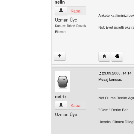
selin
selin Kullanıcının profilini görüntüle
Kapalı
Ankete katiliminizi be
Uzman Üye
Konum: Teknik Destek
Not: Evet ücretli ekst
Elemani
Yazarın web sitesi
↑
23.09.2008, 14:14
Mesaj konusu:
net-tr
Net Olursa Benim Aç
net-tr Kullanıcının profilini görüntüle
Kapalı
'' Com '' Derim Ben .
Uzman Üye
Hayırlısı Olması Dileg