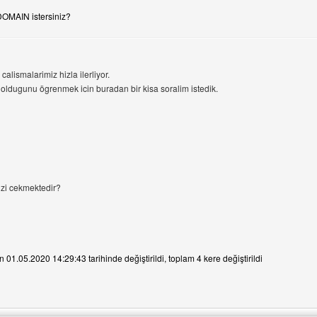
DOMAIN istersiniz?
calismalarimiz hizla ilerliyor.
 oldugunu ögrenmek icin buradan bir kisa soralim istedik.
izi cekmektedir?
n 01.05.2020 14:29:43 tarihinde değiştirildi, toplam 4 kere değiştirildi
ni ziyaret et: selin