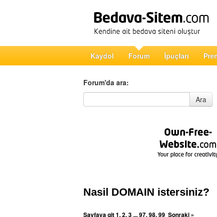
Kaydol
Forum
İpuçları
Pre
Forum'da ara:
Forum'da ara
Ara
Nasil DOMAIN istersiniz?
Sayfaya git
1
,
2
,
3
...
97
,
98
,
99
Sonraki »