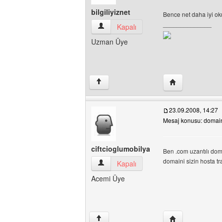
bilgiliyiznet
Bence net daha iyi o
______________
bilgiliyiznet Kullanıcının profilini görüntül
Kapalı
Uzman Üye
Yazarın web sitesi
↑
23.09.2008, 14:27
Mesaj konusu: domai
ciftcioglumobilya
Ben .com uzantılı dom
domaini sizin hosta tr
ciftcioglumobilya Kullanıcının profilini gö
Kapalı
Acemi Üye
Yazarın web sites
↑