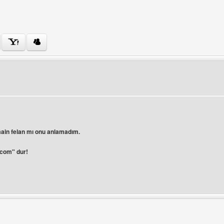
ini ziyaret et: trgg-kod
üle
main felan mı onu anlamadım.
"com" dur!
ini ziyaret et: photoshopar