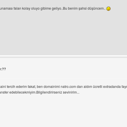
kunaması falan kolay oluyo gibime geliyo..Bu benim şahsi düşüncem..
e
ni ziyaret et: bilgiliyiznet
n:??
aini tercih ederim fakat, ben domainimi natro.com dan aldım ücretli extradanda f
ansfer edebilecekmiyim.Bilgilendirirseniz sevinirim...
rüntüle
ini ziyaret et: ciftcioglumobilya