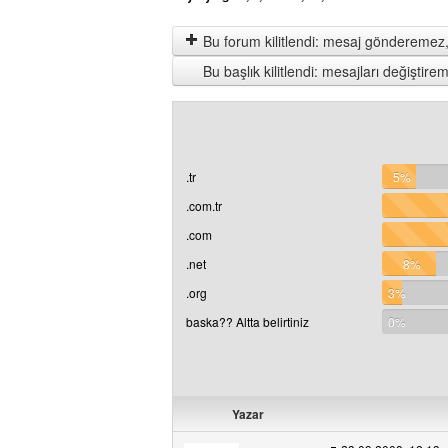
Bu forum kilitlendi: mesaj gönderemez,
Bu başlık kilitlendi: mesajları değişti
.tr
5%
.com.tr
.com
.net
8%
.org
3%
baska?? Altta belirtiniz
0%
Yazar