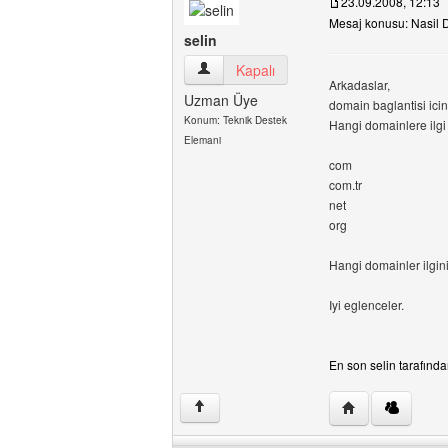
23.09.2008, 12:13
Mesaj konusu: Nasil 
selin
selin Kullanıcının profilini görüntüle
Kapalı
Arkadaslar,
Uzman Üye
domain baglantisi icin 
Konum: Teknik Destek
Hangi domainlere ilgi
Elemani
com
com.tr
net
org
Hangi domainler ilgin
Iyi eglenceler.
En son selin tarafında
Yazarın web sitesi
↑