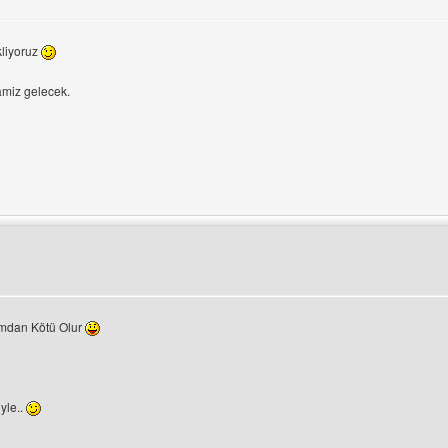
kliyoruz
ramiz gelecek.
ni ziyaret et: selin
ımdan Kötü Olur
iyle..