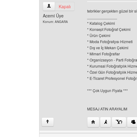
angaracolor Kullanıcının profilini görüntüle
Kapalı
tebrikler gerçekten güzel bir si
Acemi Üye
______________
Konum: ANGARA
* Katalog Çekimi
* Konsept Fotoğraf Çekimi
* Ürün Çekimi
* Moda Fotoğrafçısı Hizmeti
* Dış ve İç Mekan Çekimi
* Mimari Fotoğraflar
* Organizasyon - Parti Fotoğr
* Kurumsal Fotoğrafçılık Hizme
* Özel Gün Fotoğrafçılık Hizme
* E-Ticaret Profesyonel Fotoğr
*** Çok Uygun Fiyata ***
MESAJ ATIN ARAYALIM
Yazarın web sitesini ziy
↑