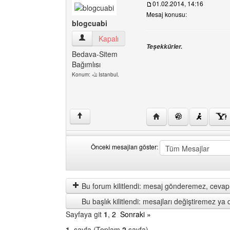
01.02.2014, 14:16
Mesaj konusu:
blogcuabi
blogcuabi Kullanıcının profilini görüntüle
Kapalı
Teşekkürler.
Bedava-Sitem
Bağımlısı
Konum: ﷲ Istanbul.
Yazarın web sitesini ziy
↑
Önceki mesajları göster:
Önceki
Order
mesajları
by
göster
Bu forum kilitlendi: mesaj gönderemez, cevap 
Bu başlık kilitlendi: mesajları değiştiremez y
Sayfaya git
1
,
2
Sonraki »
1
. sayfa (Toplam
2
sayfa)