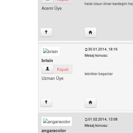
helal olsun ömer kardeşim hayı
Acemi Üye
Yazarın web sitesini ziy
↑
30.01.2014, 18:16
Mesaj konusu:
brisin
brisin Kullanıcının profilini görüntüle
Kapalı
tebrikler başarılar
Uzman Üye
Yazarın web sitesini ziya
↑
01.02.2014, 13:08
Mesaj konusu:
angaracolor