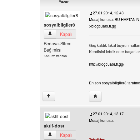
Yazar
27.01.2014, 12:43
Mesaj konusu: BU HAFTANIN
sosyalbilgiler8
>blogcuabi.tr.gg
sosyalbilgiler8 Kullanıcının profilini görüntüle
Kapalı
Bedava-Sitem
Geç kaldık fakat buyrun haftanı
Bağımlısı
Kendisini tebrik eder başarılar d
Konum: trabzon
http://blogcuabi.tr.gg/
En son sosyalbilgiler8 tarafınd
Yazarın web sitesini ziya
↑
27.01.2014, 13:17
Mesaj konusu:
aktif-dost
aktif-dost Kullanıcının profilini görüntüle
Kapalı
Tebrikler.