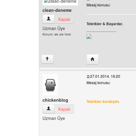
Mesaj konusu:
clean-deneme
clean-deneme Kullanıcının profilini görüntüle
Kapalı
Tebrikler & Başarılar.
Uzman Üye
______________
Konum: we are here
Yazarın web sitesini zi
↑
27.01.2014, 16:20
Mesaj konusu:
chickenblog
Tebrikler kardeşim.
chickenblog Kullanıcının profilini görüntüle
Kapalı
Uzman Üye