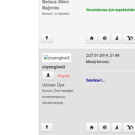
Bedava-Sitem
Bağımlısı
Yorumlarınız için teşekkürler.
Konum: ﷲ Istanbul.
Yazarın web sitesini ziy
↑
27.01.2014, 21:48
Mesaj konusu:
cryengine3
cryengine3 Kullanıcının profilini görüntüle
Kapalı
Tebrikler!...
Uzman Üye
Konum: Özel mesajları
inceleyemiyorum.
Göndermeyiniz.
Yazarın web sitesini ziy
↑