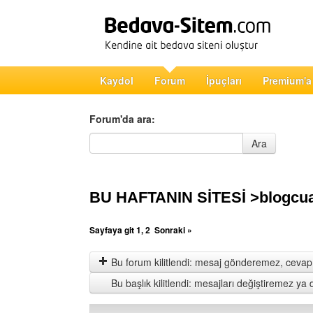
Kaydol
Forum
İpuçları
Premium'a
Forum'da ara:
Forum'da ara
Ara
BU HAFTANIN SİTESİ >blogcuab
Sayfaya git
1
,
2
Sonraki »
Bu forum kilitlendi: mesaj gönderemez, cevap 
Bu başlık kilitlendi: mesajları değiştiremez y