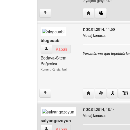
2 yaşına gırıyoruz!
Yazarın web sitesini ziya
↑
30.01.2014, 11:50
Mesaj konusu:
blogcuabi
blogcuabi Kullanıcının profilini görüntüle
Kapalı
Yorumlarınız için teşekkürler
Bedava-Sitem
Bağımlısı
Konum: ﷲ Istanbul.
Yazarın web sitesini ziy
↑
30.01.2014, 18:14
Mesaj konusu:
salyangozoyun
salyangozoyun Kullanıcının profilini görüntüle
Kapalı