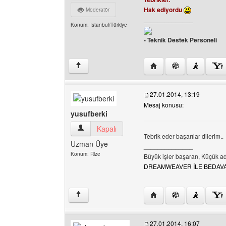
Hak ediyordu
Moderatör
______________
Konum: İstanbul/Türkiye
- Teknik Destek Personeli
Yazarın web sitesini ziya
↑
27.01.2014, 13:19
Mesaj konusu:
yusufberki
yusufberki Kullanıcının profilini görüntüle
Kapalı
Tebrik eder başarılar dilerim..
Uzman Üye
______________
Konum: Rize
Büyük işler başaran, Küçük a
DREAMWEAVER İLE BEDAVA-S
Yazarın web sitesini ziya
↑
27.01.2014, 16:07