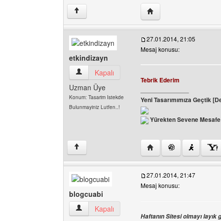
Yazarın web sitesini ziy
↑
27.01.2014, 21:05
Mesaj konusu:
etkindizayn
etkindizayn Kullanıcının profilini görüntüle
Kapalı
Tebrik Ederim
Uzman Üye
______________
Konum: Tasarim Istekde
Yeni Tasarımımıza Geçtik [D
Bulunmayiniz Lutfen..!
Yürekten Sevene Mesafe 
Yazarın web sitesini ziya
↑
27.01.2014, 21:47
Mesaj konusu:
blogcuabi
blogcuabi Kullanıcının profilini görüntüle
Kapalı
Haftanın Sitesi olmayı layık 