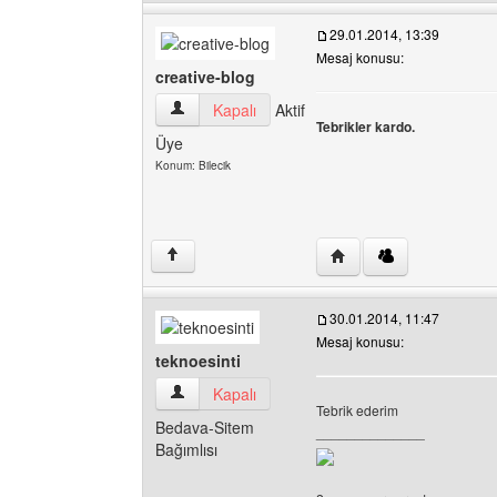
29.01.2014, 13:39
Mesaj konusu:
creative-blog
creative-blog Kullanıcının profilini görüntüle
Kapalı
Aktif
Tebrikler kardo.
Üye
Konum: Bilecik
Yazarın web sitesini ziya
↑
30.01.2014, 11:47
Mesaj konusu:
teknoesinti
teknoesinti Kullanıcının profilini görüntüle
Kapalı
Tebrik ederim
Bedava-Sitem
______________
Bağımlısı