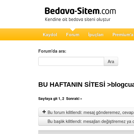
Kaydol
Forum
İpuçları
Premium'a
Forum'da ara:
Forum'da ara
Ara
BU HAFTANIN SİTESİ >blogcuab
Sayfaya git
1
,
2
Sonraki »
Bu forum kilitlendi: mesaj gönderemez, cevap 
Bu başlık kilitlendi: mesajları değiştiremez y