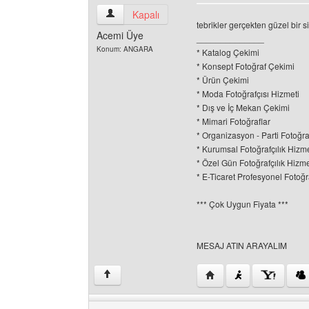
angaracolor Kullanıcının profilini görüntüle
Kapalı
tebrikler gerçekten güzel bir si
Acemi Üye
______________
Konum: ANGARA
* Katalog Çekimi
* Konsept Fotoğraf Çekimi
* Ürün Çekimi
* Moda Fotoğrafçısı Hizmeti
* Dış ve İç Mekan Çekimi
* Mimari Fotoğraflar
* Organizasyon - Parti Fotoğr
* Kurumsal Fotoğrafçılık Hizme
* Özel Gün Fotoğrafçılık Hizme
* E-Ticaret Profesyonel Fotoğr
*** Çok Uygun Fiyata ***
MESAJ ATIN ARAYALIM
Yazarın web sitesini ziy
↑