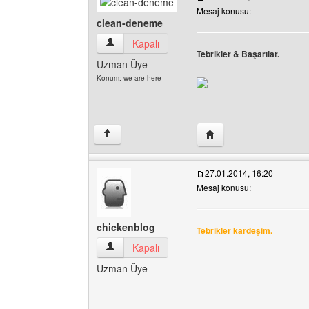
Mesaj konusu:
clean-deneme
clean-deneme Kullanıcının profilini görüntüle
Kapalı
Tebrikler & Başarılar.
Uzman Üye
______________
Konum: we are here
Yazarın web sitesini zi
↑
27.01.2014, 16:20
Mesaj konusu:
chickenblog
Tebrikler kardeşim.
chickenblog Kullanıcının profilini görüntüle
Kapalı
Uzman Üye