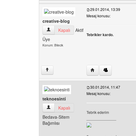
29.01.2014, 13:39
Mesaj konusu:
creative-blog
creative-blog Kullanıcının profilini görüntüle
Kapalı
Aktif
Tebrikler kardo.
Üye
Konum: Bilecik
Yazarın web sitesini ziya
↑
30.01.2014, 11:47
Mesaj konusu:
teknoesinti
teknoesinti Kullanıcının profilini görüntüle
Kapalı
Tebrik ederim
Bedava-Sitem
______________
Bağımlısı