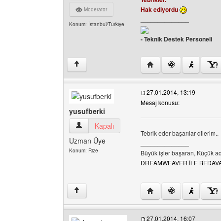
Hak ediyordu
Moderatör
______________
Konum: İstanbul/Türkiye
- Teknik Destek Personeli
Yazarın web sitesini ziya
↑
27.01.2014, 13:19
Mesaj konusu:
yusufberki
yusufberki Kullanıcının profilini görüntüle
Kapalı
Tebrik eder başarılar dilerim..
Uzman Üye
______________
Konum: Rize
Büyük işler başaran, Küçük a
DREAMWEAVER İLE BEDAVA-S
Yazarın web sitesini ziya
↑
27.01.2014, 16:07