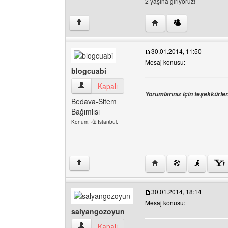
2 yaşına gırıyoruz!
Yazarın web sitesini ziya
↑
30.01.2014, 11:50
Mesaj konusu:
blogcuabi
blogcuabi Kullanıcının profilini görüntüle
Kapalı
Yorumlarınız için teşekkürler
Bedava-Sitem
Bağımlısı
Konum: ﷲ Istanbul.
Yazarın web sitesini ziy
↑
30.01.2014, 18:14
Mesaj konusu:
salyangozoyun
salyangozoyun Kullanıcının profilini görüntüle
Kapalı