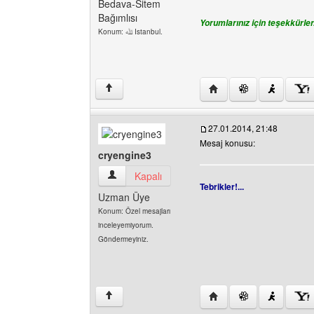
Bedava-Sitem
Bağımlısı
Yorumlarınız için teşekkürler.
Konum: ﷲ Istanbul.
Yazarın web sitesini ziy
↑
27.01.2014, 21:48
Mesaj konusu:
cryengine3
cryengine3 Kullanıcının profilini görüntüle
Kapalı
Tebrikler!...
Uzman Üye
Konum: Özel mesajları
inceleyemiyorum.
Göndermeyiniz.
Yazarın web sitesini ziy
↑