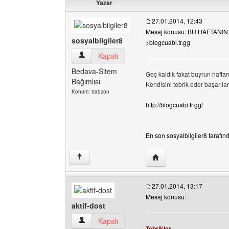
Yazar
27.01.2014, 12:43
Mesaj konusu: BU HAFTANIN
sosyalbilgiler8
>blogcuabi.tr.gg
sosyalbilgiler8 Kullanıcının profilini görüntüle
Kapalı
Bedava-Sitem
Geç kaldık fakat buyrun haftanı
Bağımlısı
Kendisini tebrik eder başarılar d
Konum: trabzon
http://blogcuabi.tr.gg/
En son sosyalbilgiler8 tarafınd
Yazarın web sitesini ziya
↑
27.01.2014, 13:17
Mesaj konusu:
aktif-dost
aktif-dost Kullanıcının profilini görüntüle
Kapalı
Tebrikler.