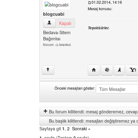
01.02.2014, 14:16
Mesaj konusu:
blogcuabi
blogcuabi Kullanıcının profilini görüntüle
Kapalı
Teşekkürler.
Bedava-Sitem
Bağımlısı
Konum: ﷲ Istanbul.
Yazarın web sitesini ziy
↑
Önceki mesajları göster:
Önceki
Order
mesajları
by
göster
Bu forum kilitlendi: mesaj gönderemez, cevap 
Bu başlık kilitlendi: mesajları değiştiremez y
Sayfaya git
1
,
2
Sonraki »
1
. sayfa (Toplam
2
sayfa)