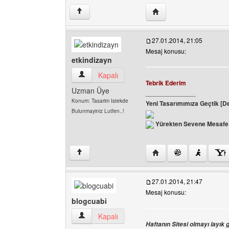
Yazarın web sitesini ziy
↑
27.01.2014, 21:05
Mesaj konusu:
etkindizayn
etkindizayn Kullanıcının profilini görüntüle
Kapalı
Tebrik Ederim
Uzman Üye
______________
Konum: Tasarim Istekde
Yeni Tasarımımıza Geçtik [D
Bulunmayiniz Lutfen..!
Yürekten Sevene Mesafe 
Yazarın web sitesini ziya
↑
27.01.2014, 21:47
Mesaj konusu:
blogcuabi
blogcuabi Kullanıcının profilini görüntüle
Kapalı
Haftanın Sitesi olmayı layık 