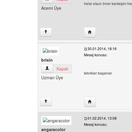
helal olsun ömer kardeşim hayı
Acemi Üye
Yazarın web sitesini ziy
↑
30.01.2014, 18:16
Mesaj konusu:
brisin
brisin Kullanıcının profilini görüntüle
Kapalı
tebrikler başarılar
Uzman Üye
Yazarın web sitesini ziya
↑
01.02.2014, 13:08
Mesaj konusu:
angaracolor