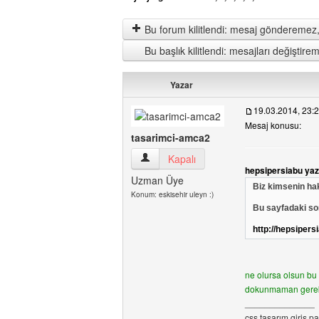
Bu forum kilitlendi: mesaj gönderemez,
Bu başlık kilitlendi: mesajları değişti
Yazar
19.03.2014, 23:
Mesaj konusu:
tasarimci-amca2
tasarimci-amca2 Kullanıcının profilini gö
Kapalı
hepsipersiabu ya
Uzman Üye
Biz kimsenin ha
Konum: eskisehir uleyn :)
Bu sayfadaki so
http://hepsipers
ne olursa olsun bu 
dokunmaman gerekir
______________
css tasarım,giriş pa