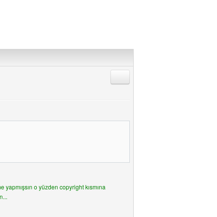
Alıntıyla Cevap Gönder
eme yapmışsın o yüzden copyright kısmına
...