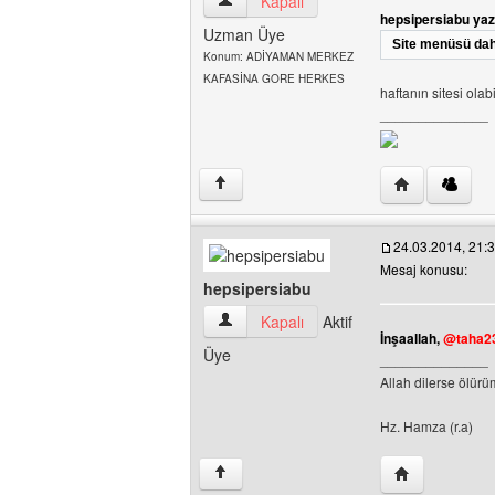
taha231 Kullanıcının profilini görüntüle
Kapalı
hepsipersiabu ya
Uzman Üye
Site menüsü dah
Konum: ADİYAMAN MERKEZ
KAFASİNA GORE HERKES
haftanın sitesi olabi
______________
Yazarın web si
↑
24.03.2014, 21:
Mesaj konusu:
hepsipersiabu
hepsipersiabu Kullanıcının profilini görü
Kapalı
Aktif
İnşaallah,
@taha2
Üye
______________
Allah dilerse ölür
Hz. Hamza (r.a)
Yazarın web si
↑