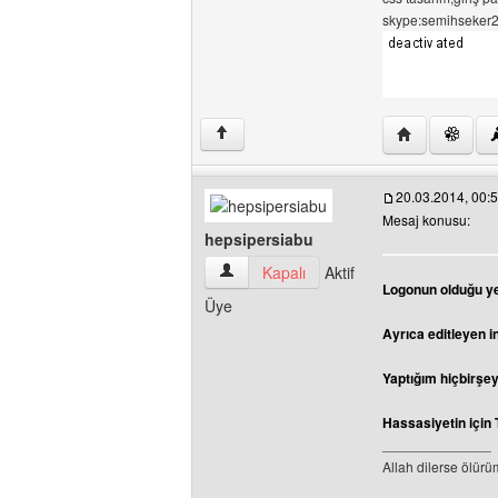
skype:semihseker26 
Yazarın web si
↑
20.03.2014, 00:
Mesaj konusu:
hepsipersiabu
hepsipersiabu Kullanıcının profilini görü
Kapalı
Aktif
Logonun olduğu ye
Üye
Ayrıca editleyen i
Yaptığım hiçbirşey
Hassasiyetin için
______________
Allah dilerse ölür