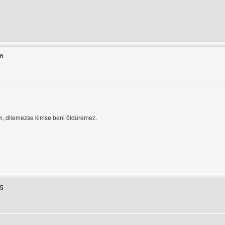
tesini ziyaret et: hepsipersiabu
16
ntüle
üm, dilemezse kimse beni öldüremez.
tesini ziyaret et: hepsipersiabu
35