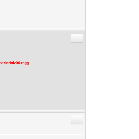
Alıntıyla Cevap Gönder
rleriniz06.tr.gg
Alıntıyla Cevap Gönder