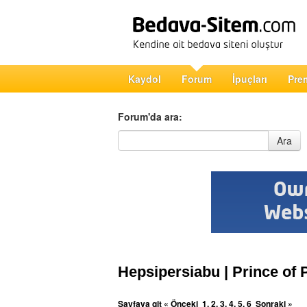
Kaydol
Forum
İpuçları
Pre
Forum'da ara:
Forum'da ara
Ara
Hepsipersiabu | Prince of P
Sayfaya git
« Önceki
1
,
2
,
3
,
4
,
5
,
6
Sonraki »