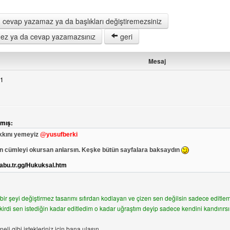
 cevap yazamaz ya da başlıkları değiştiremezsiniz
remez ya da cevap yazamazsınız
geri
Mesaj
21
rüntüle
zmış:
kkını yemeyiz
@yusufberki
n cümleyi okursan anlarsın. Keşke bütün sayfalara baksaydın
iabu.tr.gg/Hukuksal.htm
bir şeyi değiştirmez tasarımı sıfırdan kodlayan ve çizen sen değilsin sadece editl
di sen istediğin kadar editledim o kadar uğraştım deyip sadece kendini kandırırsın
neli gibi istekleriniz için bana ulaşın