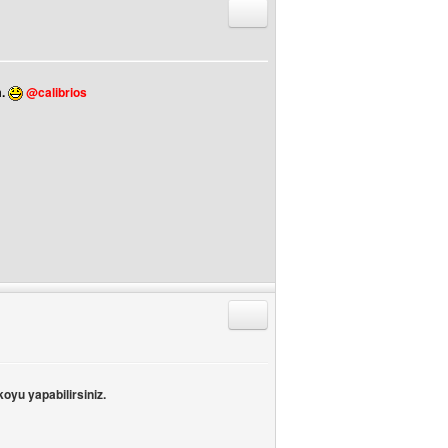
Alıntıyla Cevap Gönder
.
@calibrios
Alıntıyla Cevap Gönder
koyu yapabilirsiniz.