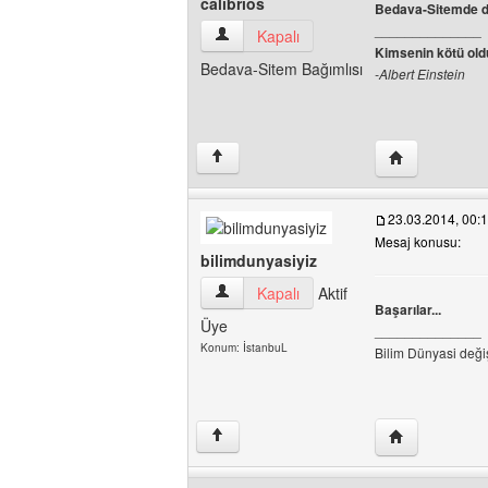
calibrios
Bedava-Sitemde de
______________
calibrios Kullanıcının profilini görüntüle
Kapalı
Kimsenin kötü old
Bedava-Sitem Bağımlısı
-Albert Einstein
Yazarın web sit
↑
23.03.2014, 00:
Mesaj konusu:
bilimdunyasiyiz
bilimdunyasiyiz Kullanıcının profilini gör
Kapalı
Aktif
Başarılar...
Üye
______________
Konum: İstanbuL
Bilim Dünyasi deği
Yazarın web sit
↑