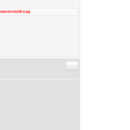
berleriniz06.tr.gg
Alıntıyla Cevap Gönder