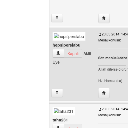
Yazarın web si
↑
23.03.2014, 14:
Mesaj konusu:
hepsipersiabu
hepsipersiabu Kullanıcının profilini görü
Kapalı
Aktif
Site menüsü daha 
Üye
______________
Allah dilerse ölür
Hz. Hamza (r.a)
Yazarın web si
↑
23.03.2014, 14:
Mesaj konusu:
taha231