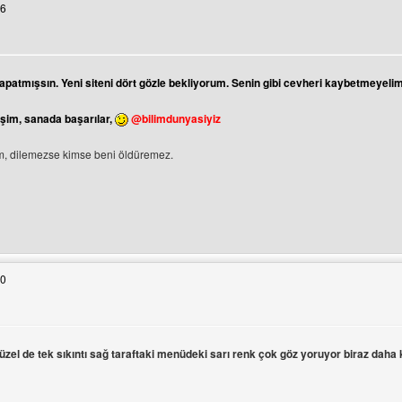
26
ntüle
kapatmışsın. Yeni siteni dört gözle bekliyorum. Senin gibi cevheri kaybetmeyelim
şim, sanada başarılar,
@bilimdunyasiyiz
üm, dilemezse kimse beni öldüremez.
tesini ziyaret et: hepsipersiabu
30
güzel de tek sıkıntı sağ taraftaki menüdeki sarı renk çok göz yoruyor biraz daha 
ni görüntüle