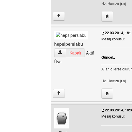
Hz. Hamza (r.a)
Yazarın web si
↑
22.03.2014, 18:
Mesaj konusu:
hepsipersiabu
hepsipersiabu Kullanıcının profilini görü
Kapalı
Aktif
Güncel..
Üye
______________
Allah dilerse ölür
Hz. Hamza (r.a)
Yazarın web si
↑
22.03.2014, 18:
Mesaj konusu: