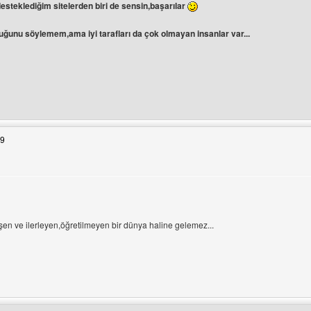
steklediğim sitelerden biri de sensin,başarılar
uğunu söylemem,ama iyi tarafları da çok olmayan insanlar var...
esini ziyaret et: calibrios
19
üntüle
şen ve ilerleyen,öğretilmeyen bir dünya haline gelemez...
esini ziyaret et: bilimdunyasiyiz