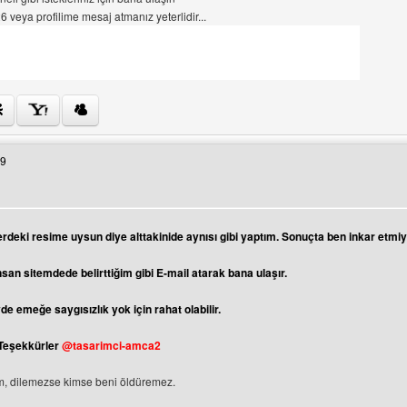
veya profilime mesaj atmanız yeterlidir...
tesini ziyaret et: tasarimci-amca2
59
ntüle
rdeki resime uysun diye alttakinide aynısı gibi yaptım. Sonuçta ben inkar etmi
nsan sitemdede belirttiğim gibi E-mail atarak bana ulaşır.
de emeğe saygısızlık yok için rahat olabilir.
 Teşekkürler
@tasarimci-amca2
üm, dilemezse kimse beni öldüremez.