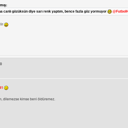
zmış:
a canlı gözüksün diye sarı renk yaptım, bence fazla göz yormuyor
@FutbolHa
lir
tesini ziyaret et: taha231
30
ntüle
31
üm, dilemezse kimse beni öldüremez.
tesini ziyaret et: hepsipersiabu