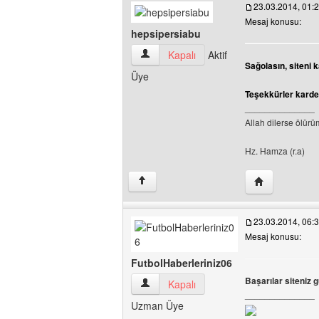
23.03.2014, 01:
Mesaj konusu:
hepsipersiabu
hepsipersiabu Kullanıcının profilini görü
Kapalı
Aktif
Sağolasın, siteni 
Üye
Teşekkürler karde
______________
Allah dilerse ölür
Hz. Hamza (r.a)
Yazarın web si
↑
23.03.2014, 06:
Mesaj konusu:
FutbolHaberleriniz06
Başarılar siteniz 
FutbolHaberleriniz06 Kullanıcının profili
Kapalı
______________
Uzman Üye