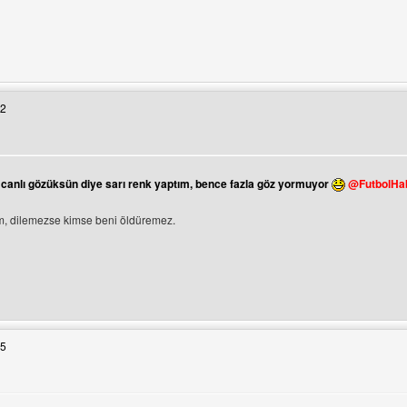
tesini ziyaret et: FutbolHaberleriniz06
42
ntüle
canlı gözüksün diye sarı renk yaptım, bence fazla göz yormuyor
@FutbolHabe
üm, dilemezse kimse beni öldüremez.
tesini ziyaret et: hepsipersiabu
45