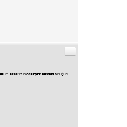
Alıntıyla Cevap Gönder
yorum, tasarımın editleyen adamın olduğunu.